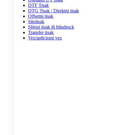
DTF Tisak
DTG Tisak / Direktni tisak
Offsetni tisak
Sitotisak
Slijepi tisak ili blindruck
Transfer tisak
Vez/aplicirani vez