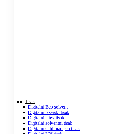
Tisak
Digitalni Eco solvent
Digitalni laserski tisak
Digitalni latex tisak
Digitalni solventni tisak
Digitalni sublimacijski tisak
Digitalni UV tisak