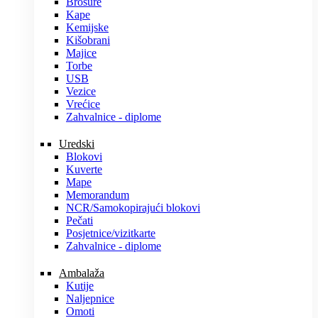
Brošure
Kape
Kemijske
Kišobrani
Majice
Torbe
USB
Vezice
Vrećice
Zahvalnice - diplome
Uredski
Blokovi
Kuverte
Mape
Memorandum
NCR/Samokopirajući blokovi
Pečati
Posjetnice/vizitkarte
Zahvalnice - diplome
Ambalaža
Kutije
Naljepnice
Omoti