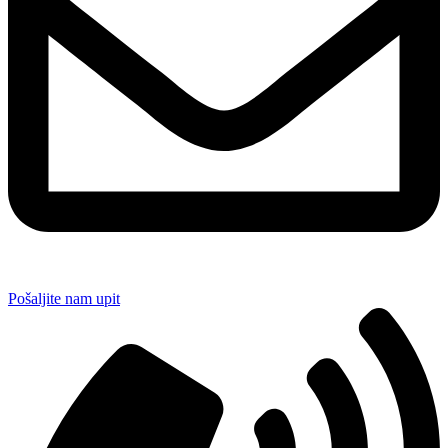
Pošaljite nam upit