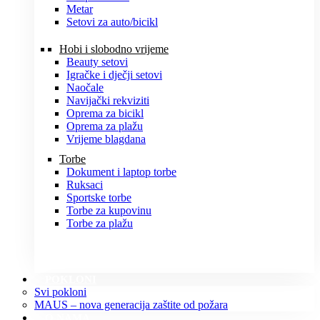
Metar
Setovi za auto/bicikl
Hobi i slobodno vrijeme
Beauty setovi
Igračke i dječji setovi
Naočale
Navijački rekviziti
Oprema za bicikl
Oprema za plažu
Vrijeme blagdana
Torbe
Dokument i laptop torbe
Ruksaci
Sportske torbe
Torbe za kupovinu
Torbe za plažu
POKLONI
Svi pokloni
MAUS – nova generacija zaštite od požara
O NAMA