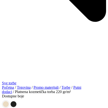
Sve torbe
Početna
/
Trgovina
/
Promo materijali
/
Torbe
/
Putni
dodaci
/ Platnena kozmetička torba 220 gr/m²
Dostupne boje