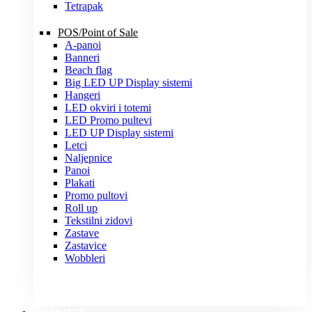
Tetrapak
POS/Point of Sale
A-panoi
Banneri
Beach flag
Big LED UP Display sistemi
Hangeri
LED okviri i totemi
LED Promo pultevi
LED UP Display sistemi
Letci
Naljepnice
Panoi
Plakati
Promo pultovi
Roll up
Tekstilni zidovi
Zastave
Zastavice
Wobbleri