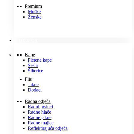
Premium
Muške
Ženske
ODJEĆA
Kape
Pletene kape
Šeširi
Šilterice
Flis
Jakne
Dodaci
Radna odjeća
Radni prsluci
Radne hlače
Radne jakne
Radne majice
Reflektirajuća odjeća