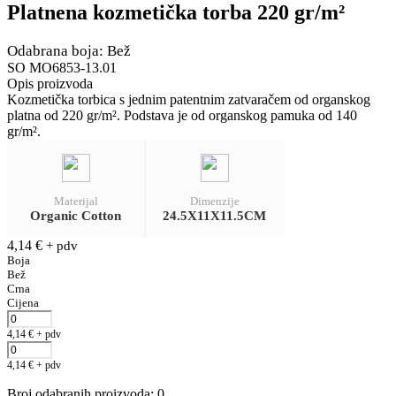
Platnena kozmetička torba 220 gr/m²
Odabrana boja: Bež
SO MO6853-13.01
Opis proizvoda
Kozmetička torbica s jednim patentnim zatvaračem od organskog
platna od 220 gr/m². Podstava je od organskog pamuka od 140
gr/m².
Materijal
Dimenzije
Organic Cotton
24.5X11X11.5CM
4,14
€
+ pdv
Boja
Bež
Crna
Cijena
4,14
€
+ pdv
4,14
€
+ pdv
Broj odabranih proizvoda
:
0