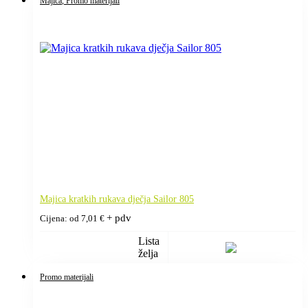
Majica
, Promo materijali
Majica kratkih rukava dječja Sailor 805
+ pdv
Cijena: od
7,01
€
Lista
želja
Promo materijali