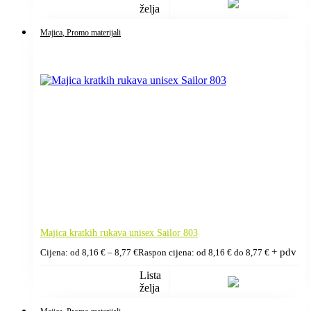
želja
Majica
, Promo materijali
Majica kratkih rukava unisex Sailor 803
+ pdv
Cijena: od
8,16
€
–
8,77
€
Raspon cijena: od 8,16 € do 8,77 €
Lista
želja