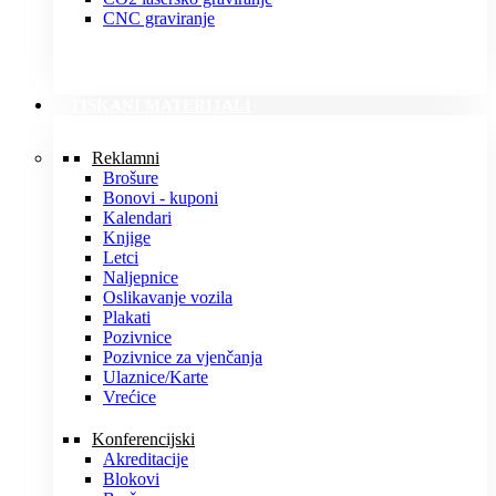
CNC graviranje
TISKANI MATERIJALI
Reklamni
Brošure
Bonovi - kuponi
Kalendari
Knjige
Letci
Naljepnice
Oslikavanje vozila
Plakati
Pozivnice
Pozivnice za vjenčanja
Ulaznice/Karte
Vrećice
Konferencijski
Akreditacije
Blokovi