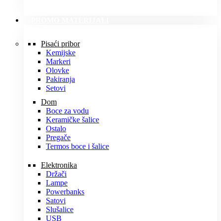
PROMO MATERIJALI
Pisaći pribor
Kemijske
Markeri
Olovke
Pakiranja
Setovi
Dom
Boce za vodu
Keramičke šalice
Ostalo
Pregače
Termos boce i šalice
Elektronika
Držači
Lampe
Powerbanks
Satovi
Slušalice
USB