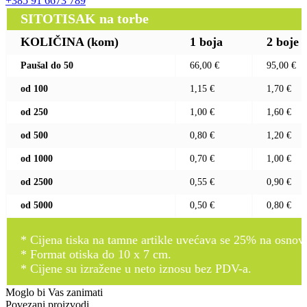
+385 91 6673 789
SITOTISAK na torbe
KOLIČINA (kom)
1 boja
2 boje
Paušal do 50
66,00 €
95,00 €
od 100
1,15 €
1,70 €
od 250
1,00 €
1,60 €
od 500
0,80 €
1,20 €
od 1000
0,70 €
1,00 €
od 2500
0,55 €
0,90 €
od 5000
0,50 €
0,80 €
* Cijena tiska na tamne artikle uvećava se 25% na osnovnu
* Format otiska do 10 x 7 cm.
* Cijene su izražene u neto iznosu bez PDV-a.
Moglo bi Vas zanimati
Povezani proizvodi