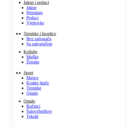
Jakne i prsluci
Jakne
Premium
Prsluci
Vjetrovke
Trenirke i hoodice
Bez zatvarača
Sa zatvaračem
Košulje
Muške
Ženske
Sport
Majice
Kratke hlače
Trenirke
Ostalo
Ostalo
Ručnici
Šalovi/buffovi
Tekstil