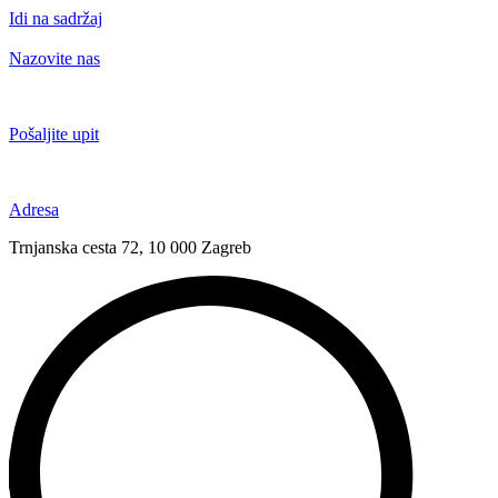
Idi na sadržaj
Nazovite nas
+385 91 6673 789
Pošaljite upit
novival@novival.hr
Adresa
Trnjanska cesta 72, 10 000 Zagreb