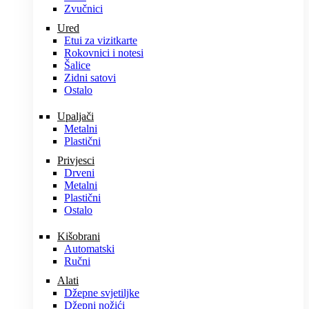
Zvučnici
Ured
Etui za vizitkarte
Rokovnici i notesi
Šalice
Zidni satovi
Ostalo
Upaljači
Metalni
Plastični
Privjesci
Drveni
Metalni
Plastični
Ostalo
Kišobrani
Automatski
Ručni
Alati
Džepne svjetiljke
Džepni nožići