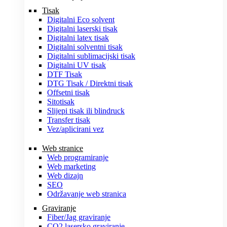
Tisak
Digitalni Eco solvent
Digitalni laserski tisak
Digitalni latex tisak
Digitalni solventni tisak
Digitalni sublimacijski tisak
Digitalni UV tisak
DTF Tisak
DTG Tisak / Direktni tisak
Offsetni tisak
Sitotisak
Slijepi tisak ili blindruck
Transfer tisak
Vez/aplicirani vez
Web stranice
Web programiranje
Web marketing
Web dizajn
SEO
Održavanje web stranica
Graviranje
Fiber/Jag graviranje
CO2 lasersko graviranje