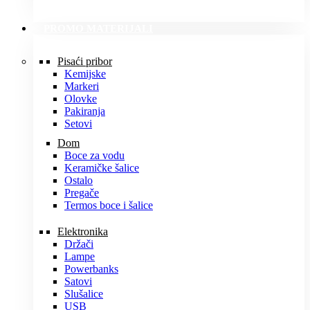
PROMO MATERIJALI
Pisaći pribor
Kemijske
Markeri
Olovke
Pakiranja
Setovi
Dom
Boce za vodu
Keramičke šalice
Ostalo
Pregače
Termos boce i šalice
Elektronika
Držači
Lampe
Powerbanks
Satovi
Slušalice
USB