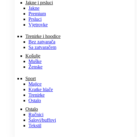
Jakne i prsluci
Jakne
Premium
Prsluci
Vjetrovke
Trenirke i hoodice
Bez zatvarača
Sa zatvaračem
Košulje
Muške
Ženske
Sport
Majice
Kratke hlače
Trenirke
Ostalo
Ostalo
Ručnici
Šalovi/buffovi
Tekstil