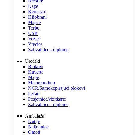
Brošure
Kape
Kemijske
Kišobrani
Majice
Torbe
USB
Vezice
Vrećice
Zahvalnice - diplome
Uredski
Blokovi
Kuverte
Mape
Memorandum
NCR/Samokopirajući blokovi
Pečati
Posjetnice/vizitkarte
Zahvalnice - diplome
Ambalaža
Kutije
Naljepnice
Omoti