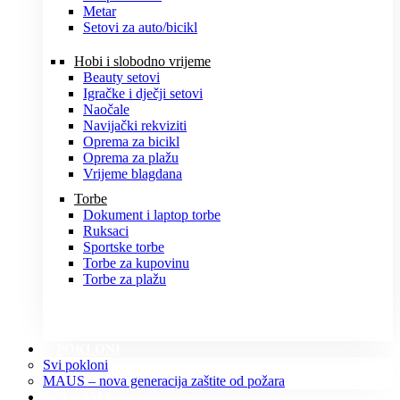
Metar
Setovi za auto/bicikl
Hobi i slobodno vrijeme
Beauty setovi
Igračke i dječji setovi
Naočale
Navijački rekviziti
Oprema za bicikl
Oprema za plažu
Vrijeme blagdana
Torbe
Dokument i laptop torbe
Ruksaci
Sportske torbe
Torbe za kupovinu
Torbe za plažu
POKLONI
Svi pokloni
MAUS – nova generacija zaštite od požara
O NAMA