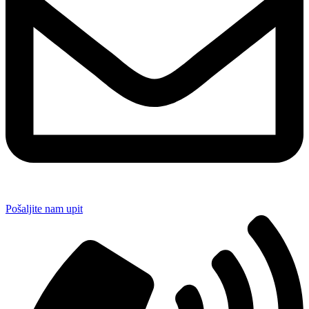
Pošaljite nam upit