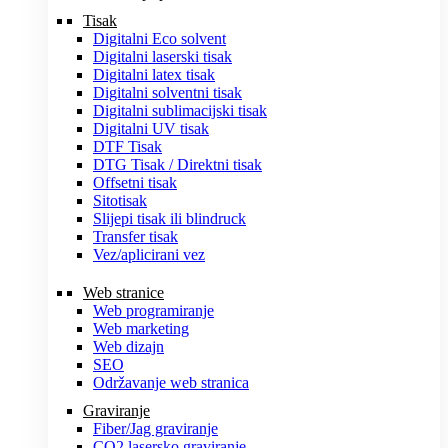
Tisak
Digitalni Eco solvent
Digitalni laserski tisak
Digitalni latex tisak
Digitalni solventni tisak
Digitalni sublimacijski tisak
Digitalni UV tisak
DTF Tisak
DTG Tisak / Direktni tisak
Offsetni tisak
Sitotisak
Slijepi tisak ili blindruck
Transfer tisak
Vez/aplicirani vez
Web stranice
Web programiranje
Web marketing
Web dizajn
SEO
Održavanje web stranica
Graviranje
Fiber/Jag graviranje
CO2 lasersko graviranje