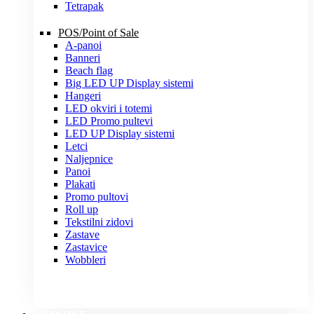
Tetrapak
POS/Point of Sale
A-panoi
Banneri
Beach flag
Big LED UP Display sistemi
Hangeri
LED okviri i totemi
LED Promo pultevi
LED UP Display sistemi
Letci
Naljepnice
Panoi
Plakati
Promo pultovi
Roll up
Tekstilni zidovi
Zastave
Zastavice
Wobbleri