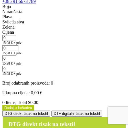
+385 91 6673 789
Boja
Narančasta
Plava
Svijetla siva
Zelena
Cijena
15,98
€
+ pdv
15,98
€
+ pdv
15,98
€
+ pdv
15,98
€
+ pdv
Broj odabranih proizvoda
:
0
Ukupna cijena
:
0,00
€
0 Items, Total $0.00
Dodaj u košaricu
DTG direkt tisak na tekstil
DTF digitalni tisak na tekstil
DTG direkt tisak na tekstil