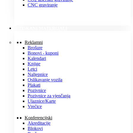
CNC graviranje
TISKANI MATERIJALI
Reklamni
Brošure
Bonovi - kuponi
Kalendari
Knjige
Letci
Naljepnice
Oslikavanje vozila
Plakati
Pozivnice
Pozivnice za vjenčanja
Ulaznice/Karte
Vrećice
Konferencijski
Akreditacije
Blokovi