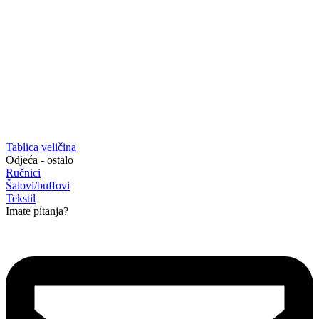
Tablica veličina
Odjeća - ostalo
Ručnici
Šalovi/buffovi
Tekstil
Imate pitanja?