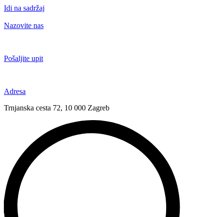
Idi na sadržaj
Nazovite nas
+385 91 6673 789
Pošaljite upit
novival@novival.hr
Adresa
Trnjanska cesta 72, 10 000 Zagreb