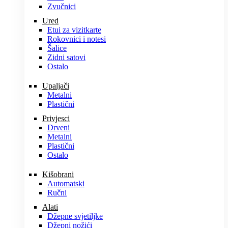
Zvučnici
Ured
Etui za vizitkarte
Rokovnici i notesi
Šalice
Zidni satovi
Ostalo
Upaljači
Metalni
Plastični
Privjesci
Drveni
Metalni
Plastični
Ostalo
Kišobrani
Automatski
Ručni
Alati
Džepne svjetiljke
Džepni nožići