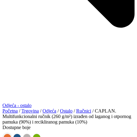
Odjeća - ostalo
Početna
/
Trgovina
/
Odjeća
/
Ostalo
/
Ručnici
/ CAPLAN.
Multifunkcionalni ručnik (260 g/m²) izrađen od laganog i otpornog
pamuka (90%) i recikliranog pamuka (10%)
Dostupne boje