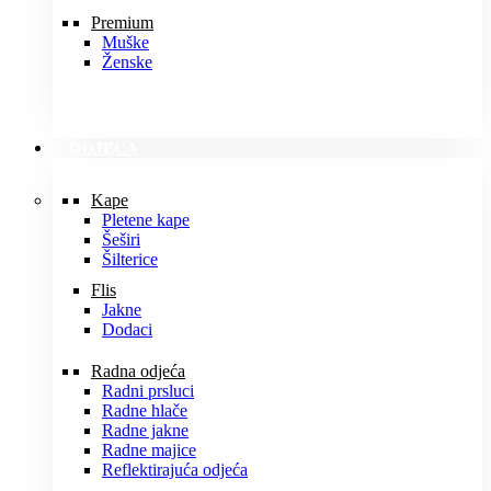
Premium
Muške
Ženske
ODJEĆA
Kape
Pletene kape
Šeširi
Šilterice
Flis
Jakne
Dodaci
Radna odjeća
Radni prsluci
Radne hlače
Radne jakne
Radne majice
Reflektirajuća odjeća