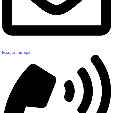
Pošaljite nam upit