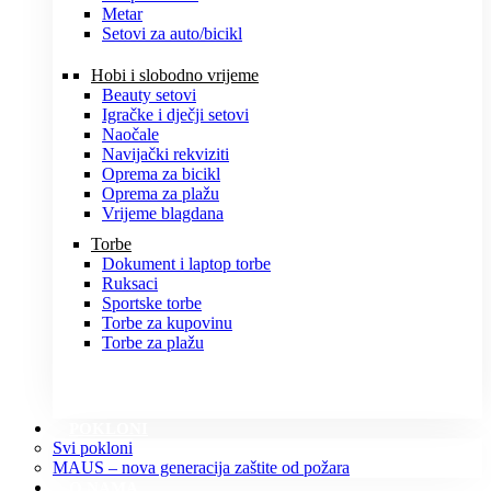
Metar
Setovi za auto/bicikl
Hobi i slobodno vrijeme
Beauty setovi
Igračke i dječji setovi
Naočale
Navijački rekviziti
Oprema za bicikl
Oprema za plažu
Vrijeme blagdana
Torbe
Dokument i laptop torbe
Ruksaci
Sportske torbe
Torbe za kupovinu
Torbe za plažu
POKLONI
Svi pokloni
MAUS – nova generacija zaštite od požara
O NAMA