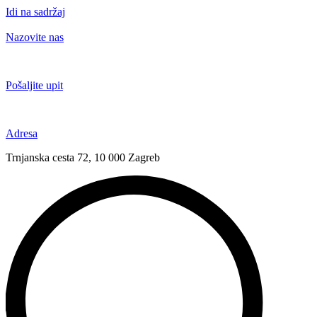
Idi na sadržaj
Nazovite nas
+385 91 6673 789
Pošaljite upit
novival@novival.hr
Adresa
Trnjanska cesta 72, 10 000 Zagreb