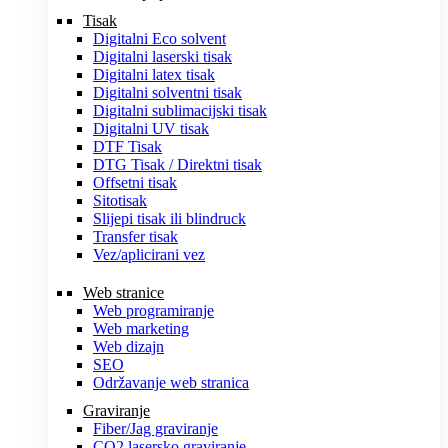
Tisak
Digitalni Eco solvent
Digitalni laserski tisak
Digitalni latex tisak
Digitalni solventni tisak
Digitalni sublimacijski tisak
Digitalni UV tisak
DTF Tisak
DTG Tisak / Direktni tisak
Offsetni tisak
Sitotisak
Slijepi tisak ili blindruck
Transfer tisak
Vez/aplicirani vez
Web stranice
Web programiranje
Web marketing
Web dizajn
SEO
Održavanje web stranica
Graviranje
Fiber/Jag graviranje
CO2 lasersko graviranje