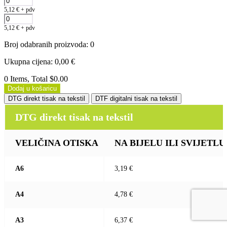
5,12
€
+ pdv
5,12
€
+ pdv
Broj odabranih proizvoda
:
0
Ukupna cijena
:
0,00
€
0 Items, Total $0.00
Dodaj u košaricu
DTG direkt tisak na tekstil
DTF digitalni tisak na tekstil
DTG direkt tisak na tekstil
VELIČINA OTISKA
NA BIJELU ILI SVIJETLU (b
A6
3,19 €
A4
4,78 €
A3
6,37 €