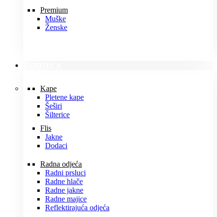
Premium
Muške
Ženske
ODJEĆA
Kape
Pletene kape
Šeširi
Šilterice
Flis
Jakne
Dodaci
Radna odjeća
Radni prsluci
Radne hlače
Radne jakne
Radne majice
Reflektirajuća odjeća