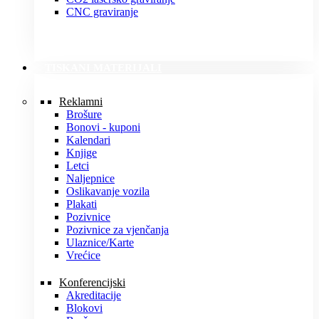
CNC graviranje
TISKANI MATERIJALI
Reklamni
Brošure
Bonovi - kuponi
Kalendari
Knjige
Letci
Naljepnice
Oslikavanje vozila
Plakati
Pozivnice
Pozivnice za vjenčanja
Ulaznice/Karte
Vrećice
Konferencijski
Akreditacije
Blokovi