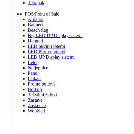
Tetrapak
POS/Point of Sale
A-panoi
Banneri
Beach flag
Big LED UP Display sistemi
Hangeri
LED okviri i totemi
LED Promo pultevi
LED UP Display sistemi
Letci
Naljepnice
Panoi
Plakati
Promo pultovi
Roll up
Tekstilni zidovi
Zastave
Zastavice
Wobbleri