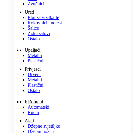
Zvučnici
Ured
Etui za vizitkarte
Rokovnici i notesi
Šalice
Zidni satovi
Ostalo
Upaljači
Metalni
Plastični
Privjesci
Drveni
Metalni
Plastični
Ostalo
Kišobrani
Automatski
Ručni
Alati
Džepne svjetiljke
Džepni nožići