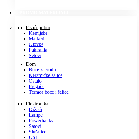
PROMO MATERIJALI
Pisaći pribor
Kemijske
Markeri
Olovke
Pakiranja
Setovi
Dom
Boce za vodu
Keramičke šalice
Ostalo
Pregače
Termos boce i šalice
Elektronika
Držači
Lampe
Powerbanks
Satovi
Slušalice
USB