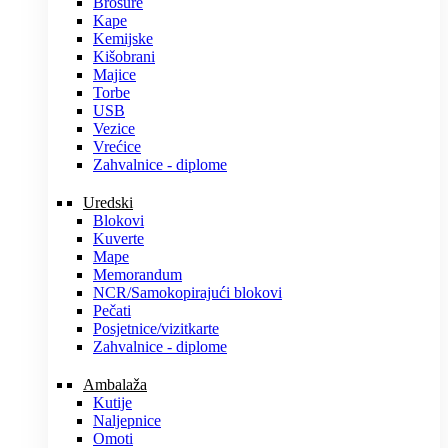
Brošure
Kape
Kemijske
Kišobrani
Majice
Torbe
USB
Vezice
Vrećice
Zahvalnice - diplome
Uredski
Blokovi
Kuverte
Mape
Memorandum
NCR/Samokopirajući blokovi
Pečati
Posjetnice/vizitkarte
Zahvalnice - diplome
Ambalaža
Kutije
Naljepnice
Omoti