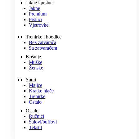
Jakne i prsluci
Jakne
Premium
Prsluci
Vjetrovke
Trenirke i hoodice
Bez zatvarača
Sa zatvaračem
Košulje
Muške
Ženske
Sport
Majice
Kratke hlače
Trenirke
Ostalo
Ostalo
Ručnici
Šalovi/buffovi
Tekstil