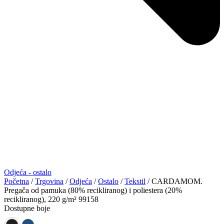
Odjeća - ostalo
Početna
/
Trgovina
/
Odjeća
/
Ostalo
/
Tekstil
/ CARDAMOM.
Pregača od pamuka (80% recikliranog) i poliestera (20%
recikliranog), 220 g/m² 99158
Dostupne boje