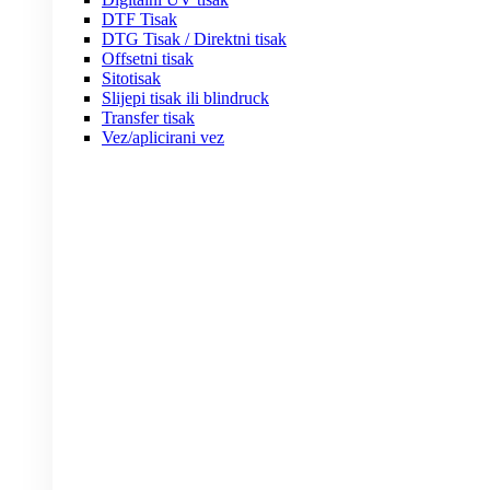
DTF Tisak
DTG Tisak / Direktni tisak
Offsetni tisak
Sitotisak
Slijepi tisak ili blindruck
Transfer tisak
Vez/aplicirani vez