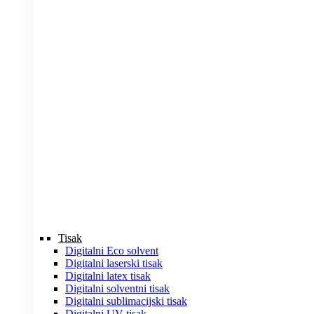
Tisak
Digitalni Eco solvent
Digitalni laserski tisak
Digitalni latex tisak
Digitalni solventni tisak
Digitalni sublimacijski tisak
Digitalni UV tisak