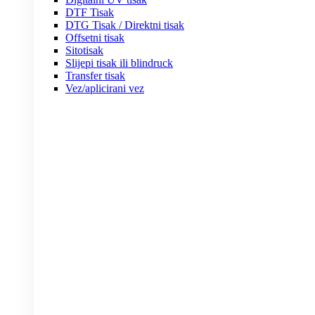
DTF Tisak
DTG Tisak / Direktni tisak
Offsetni tisak
Sitotisak
Slijepi tisak ili blindruck
Transfer tisak
Vez/aplicirani vez