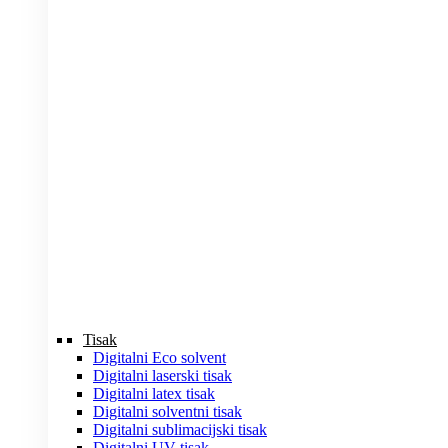
Tisak
Digitalni Eco solvent
Digitalni laserski tisak
Digitalni latex tisak
Digitalni solventni tisak
Digitalni sublimacijski tisak
Digitalni UV tisak