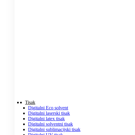
Tisak
Digitalni Eco solvent
Digitalni laserski tisak
Digitalni latex tisak
Digitalni solventni tisak
Digitalni sublimacijski tisak
Digitalni UV tisak