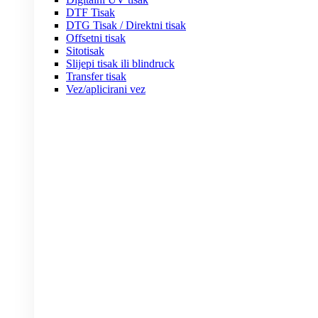
DTF Tisak
DTG Tisak / Direktni tisak
Offsetni tisak
Sitotisak
Slijepi tisak ili blindruck
Transfer tisak
Vez/aplicirani vez