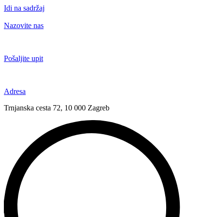
Idi na sadržaj
Nazovite nas
+385 91 6673 789
Pošaljite upit
novival@novival.hr
Adresa
Trnjanska cesta 72, 10 000 Zagreb