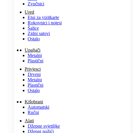
Zvučnici
Ured
Etui za vizitkarte
Rokovnici i notesi
Šalice
Zidni satovi
Ostalo
Upaljači
Metalni
Plastični
Privjesci
Drveni
Metalni
Plastični
Ostalo
Kišobrani
Automatski
Ručni
Alati
Džepne svjetiljke
Džepni nožići