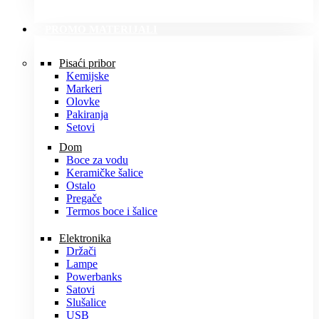
PROMO MATERIJALI
Pisaći pribor
Kemijske
Markeri
Olovke
Pakiranja
Setovi
Dom
Boce za vodu
Keramičke šalice
Ostalo
Pregače
Termos boce i šalice
Elektronika
Držači
Lampe
Powerbanks
Satovi
Slušalice
USB