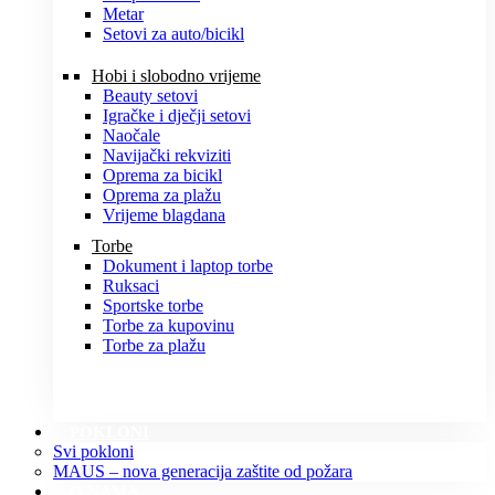
Metar
Setovi za auto/bicikl
Hobi i slobodno vrijeme
Beauty setovi
Igračke i dječji setovi
Naočale
Navijački rekviziti
Oprema za bicikl
Oprema za plažu
Vrijeme blagdana
Torbe
Dokument i laptop torbe
Ruksaci
Sportske torbe
Torbe za kupovinu
Torbe za plažu
POKLONI
Svi pokloni
MAUS – nova generacija zaštite od požara
O NAMA