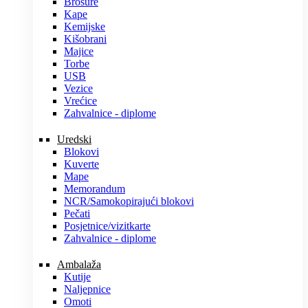
Brošure
Kape
Kemijske
Kišobrani
Majice
Torbe
USB
Vezice
Vrećice
Zahvalnice - diplome
Uredski
Blokovi
Kuverte
Mape
Memorandum
NCR/Samokopirajući blokovi
Pečati
Posjetnice/vizitkarte
Zahvalnice - diplome
Ambalaža
Kutije
Naljepnice
Omoti