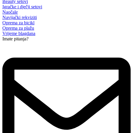
Beauty setovi
Igračke i dječji setovi
Naočale
Navijački rekviziti
Oprema za bicikl
Oprema za plažu
Vrijeme blagdana
Imate pitanja?