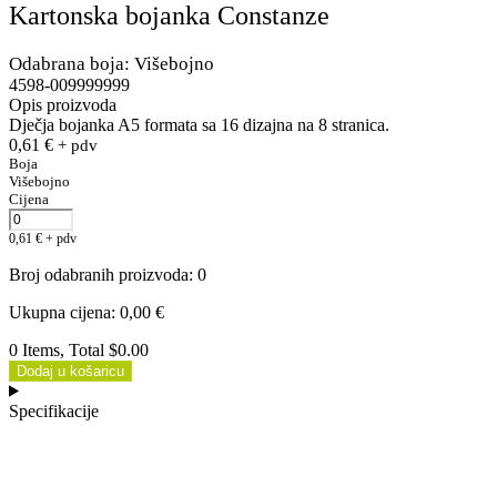
Kartonska bojanka Constanze
Odabrana boja: Višebojno
4598-009999999
Opis proizvoda
Dječja bojanka A5 formata sa 16 dizajna na 8 stranica.
0,61
€
+ pdv
Boja
Višebojno
Cijena
0,61
€
+ pdv
Broj odabranih proizvoda
:
0
Ukupna cijena
:
0,00
€
0 Items, Total $0.00
Dodaj u košaricu
Specifikacije