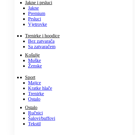
Jakne i prsluci
Jakne
Premium
Prsluci
Vjetrovke
Trenirke i hoodice
Bez zatvarača
Sa zatvaračem
Košulje
Muške
Ženske
Sport
Majice
Kratke hlače
Trenirke
Ostalo
Ostalo
Ručnici
Šalovi/buffovi
Tekstil