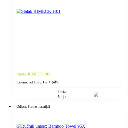
Stalak RIMECK H01
+ pdv
Cijena: od
157,61
€
Lista
želja
Odjeća
, Promo materijali