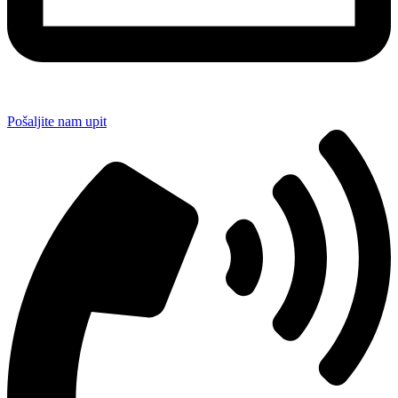
Pošaljite nam upit