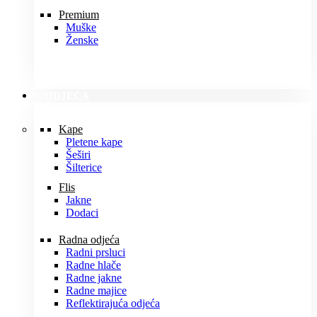
Premium
Muške
Ženske
ODJEĆA
Kape
Pletene kape
Šeširi
Šilterice
Flis
Jakne
Dodaci
Radna odjeća
Radni prsluci
Radne hlače
Radne jakne
Radne majice
Reflektirajuća odjeća