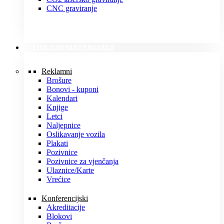
CNC graviranje
TISKANI MATERIJALI
Reklamni
Brošure
Bonovi - kuponi
Kalendari
Knjige
Letci
Naljepnice
Oslikavanje vozila
Plakati
Pozivnice
Pozivnice za vjenčanja
Ulaznice/Karte
Vrećice
Konferencijski
Akreditacije
Blokovi