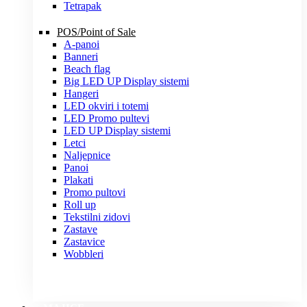
Tetrapak
POS/Point of Sale
A-panoi
Banneri
Beach flag
Big LED UP Display sistemi
Hangeri
LED okviri i totemi
LED Promo pultevi
LED UP Display sistemi
Letci
Naljepnice
Panoi
Plakati
Promo pultovi
Roll up
Tekstilni zidovi
Zastave
Zastavice
Wobbleri