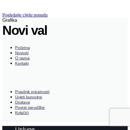
Pogledajte cijelu ponudu
Grafika
Novi val
Početna
Novosti
O nama
Kontakt
Pravilnik privatnosti
Uvjeti kupovine
Dostava
Povrat narudžbe
Kolačići
Usluge