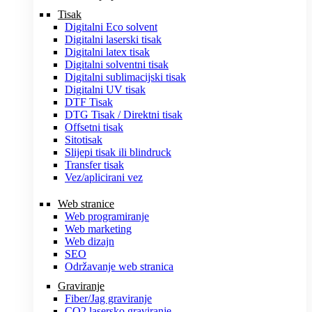
Tisak
Digitalni Eco solvent
Digitalni laserski tisak
Digitalni latex tisak
Digitalni solventni tisak
Digitalni sublimacijski tisak
Digitalni UV tisak
DTF Tisak
DTG Tisak / Direktni tisak
Offsetni tisak
Sitotisak
Slijepi tisak ili blindruck
Transfer tisak
Vez/aplicirani vez
Web stranice
Web programiranje
Web marketing
Web dizajn
SEO
Održavanje web stranica
Graviranje
Fiber/Jag graviranje
CO2 lasersko graviranje