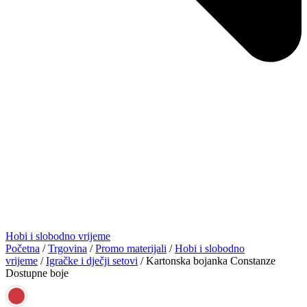
Hobi i slobodno vrijeme
Početna
/
Trgovina
/
Promo materijali
/
Hobi i slobodno
vrijeme
/
Igračke i dječji setovi
/ Kartonska bojanka Constanze
Dostupne boje