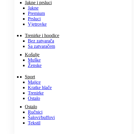
Jakne i prsluci
Jakne
Premium
Prsluci
Vjetrovke
Trenirke i hoodice
Bez zatvarača
Sa zatvaračem
Košulje
Muške
Ženske
Sport
Majice
Kratke hlače
Trenirke
Ostalo
Ostalo
Ručnici
Šalovi/buffovi
Tekstil