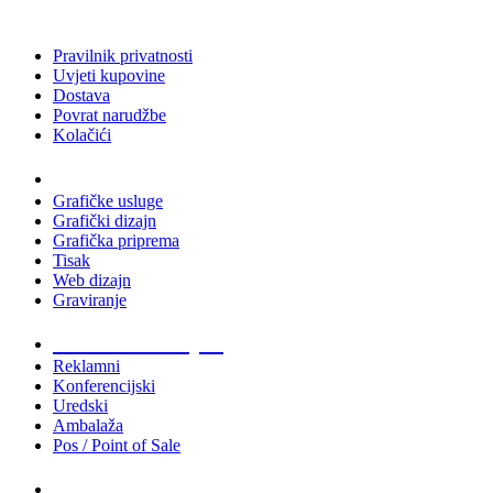
Pravilnik privatnosti
Uvjeti kupovine
Dostava
Povrat narudžbe
Kolačići
Usluge
Grafičke usluge
Grafički dizajn
Grafička priprema
Tisak
Web dizajn
Graviranje
Tiskani materijali
Reklamni
Konferencijski
Uredski
Ambalaža
Pos / Point of Sale
Majice