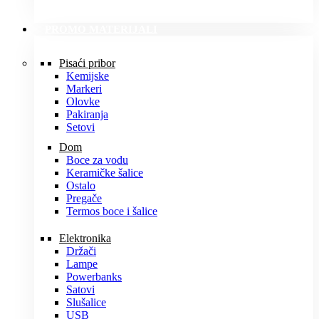
PROMO MATERIJALI
Pisaći pribor
Kemijske
Markeri
Olovke
Pakiranja
Setovi
Dom
Boce za vodu
Keramičke šalice
Ostalo
Pregače
Termos boce i šalice
Elektronika
Držači
Lampe
Powerbanks
Satovi
Slušalice
USB