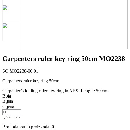
Carpenters ruler key ring 50cm MO2238
SO MO2238-06.01
Carpenters ruler key ring 50cm
Carpenter’s folding ruler key ring in ABS. Length: 50 cm.
Boja
Bijela
Cijena
1,22
€
+ pdv
Broj odabranih proizvoda
:
0