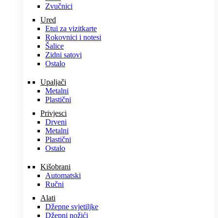
Zvučnici
Ured
Etui za vizitkarte
Rokovnici i notesi
Šalice
Zidni satovi
Ostalo
Upaljači
Metalni
Plastični
Privjesci
Drveni
Metalni
Plastični
Ostalo
Kišobrani
Automatski
Ručni
Alati
Džepne svjetiljke
Džepni nožići