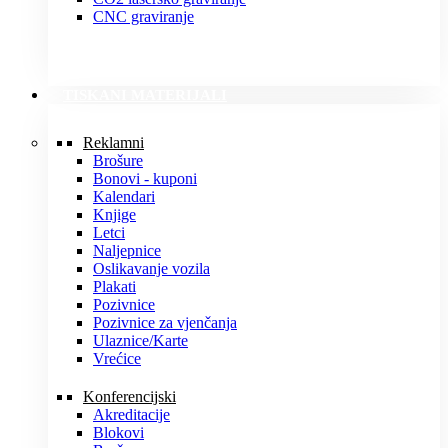
CNC graviranje
TISKANI MATERIJALI
Reklamni
Brošure
Bonovi - kuponi
Kalendari
Knjige
Letci
Naljepnice
Oslikavanje vozila
Plakati
Pozivnice
Pozivnice za vjenčanja
Ulaznice/Karte
Vrećice
Konferencijski
Akreditacije
Blokovi