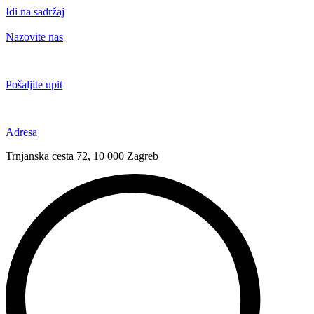
Idi na sadržaj
Nazovite nas
+385 91 6673 789
Pošaljite upit
novival@novival.hr
Adresa
Trnjanska cesta 72, 10 000 Zagreb