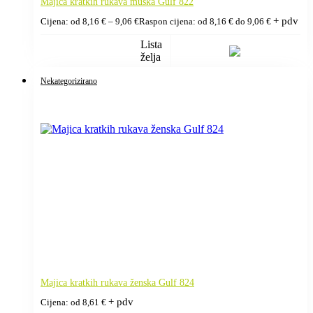
Majica kratkih rukava muška Gulf 822
+ pdv
Cijena: od
8,16
€
–
9,06
€
Raspon cijena: od 8,16 € do 9,06 €
Lista
želja
Nekategorizirano
Majica kratkih rukava ženska Gulf 824
+ pdv
Cijena: od
8,61
€