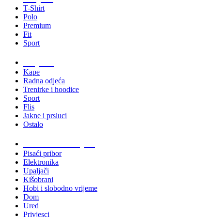
T-Shirt
Polo
Premium
Fit
Sport
Odjeća
Kape
Radna odjeća
Trenirke i hoodice
Sport
Flis
Jakne i prsluci
Ostalo
Promo materijali
Pisaći pribor
Elektronika
Upaljači
Kišobrani
Hobi i slobodno vrijeme
Dom
Ured
Privjesci