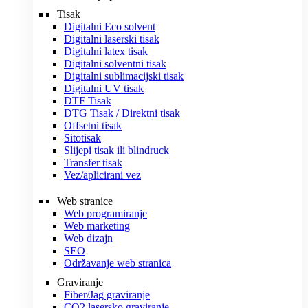
Tisak
Digitalni Eco solvent
Digitalni laserski tisak
Digitalni latex tisak
Digitalni solventni tisak
Digitalni sublimacijski tisak
Digitalni UV tisak
DTF Tisak
DTG Tisak / Direktni tisak
Offsetni tisak
Sitotisak
Slijepi tisak ili blindruck
Transfer tisak
Vez/aplicirani vez
Web stranice
Web programiranje
Web marketing
Web dizajn
SEO
Održavanje web stranica
Graviranje
Fiber/Jag graviranje
CO2 lasersko graviranje