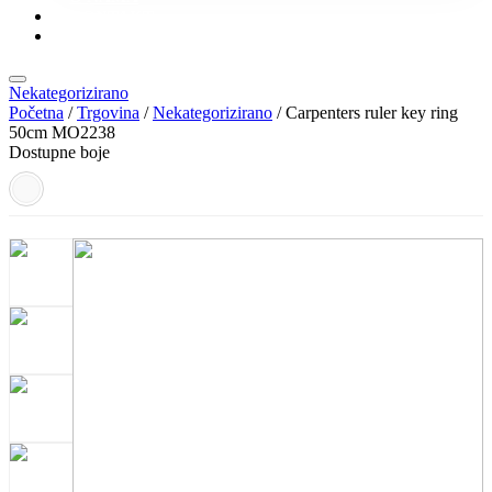
KONTAKT
KATALOZI
Nekategorizirano
Početna
/
Trgovina
/
Nekategorizirano
/ Carpenters ruler key ring
50cm MO2238
Dostupne boje