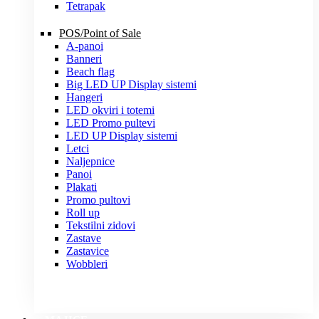
Tetrapak
POS/Point of Sale
A-panoi
Banneri
Beach flag
Big LED UP Display sistemi
Hangeri
LED okviri i totemi
LED Promo pultevi
LED UP Display sistemi
Letci
Naljepnice
Panoi
Plakati
Promo pultovi
Roll up
Tekstilni zidovi
Zastave
Zastavice
Wobbleri