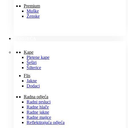
Premium
Muške
Ženske
ODJEĆA
Kape
Pletene kape
Šeširi
Šilterice
Flis
Jakne
Dodaci
Radna odjeća
Radni prsluci
Radne hlače
Radne jakne
Radne majice
Reflektirajuća odjeća