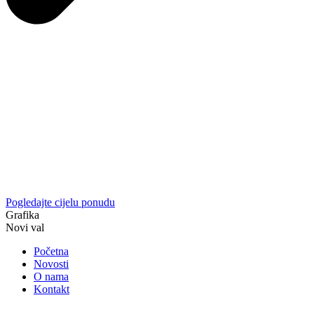
Pogledajte cijelu ponudu
Grafika
Novi val
Početna
Novosti
O nama
Kontakt