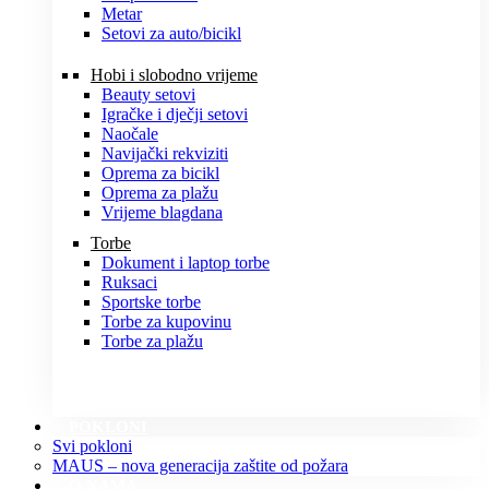
Metar
Setovi za auto/bicikl
Hobi i slobodno vrijeme
Beauty setovi
Igračke i dječji setovi
Naočale
Navijački rekviziti
Oprema za bicikl
Oprema za plažu
Vrijeme blagdana
Torbe
Dokument i laptop torbe
Ruksaci
Sportske torbe
Torbe za kupovinu
Torbe za plažu
POKLONI
Svi pokloni
MAUS – nova generacija zaštite od požara
O NAMA