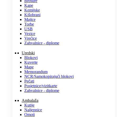
Brošure
Kape
Kemijske
Kišobrani
Majice
Torbe
USB
Vezice
Vrećice
Zahvalnice - diplome
Uredski
Blokovi
Kuverte
Mape
Memorandum
NCR/Samokopirajući blokovi
Pečati
Posjetnice/vizitkarte
Zahvalnice - diplome
Ambalaža
Kutije
Naljepnice
Omoti