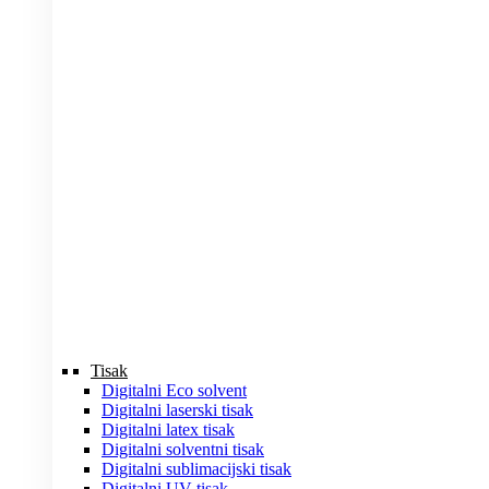
Tisak
Digitalni Eco solvent
Digitalni laserski tisak
Digitalni latex tisak
Digitalni solventni tisak
Digitalni sublimacijski tisak
Digitalni UV tisak