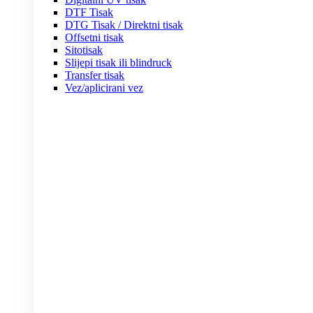
DTF Tisak
DTG Tisak / Direktni tisak
Offsetni tisak
Sitotisak
Slijepi tisak ili blindruck
Transfer tisak
Vez/aplicirani vez