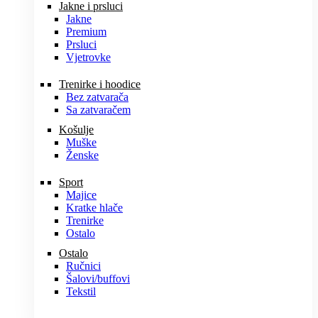
Jakne i prsluci
Jakne
Premium
Prsluci
Vjetrovke
Trenirke i hoodice
Bez zatvarača
Sa zatvaračem
Košulje
Muške
Ženske
Sport
Majice
Kratke hlače
Trenirke
Ostalo
Ostalo
Ručnici
Šalovi/buffovi
Tekstil