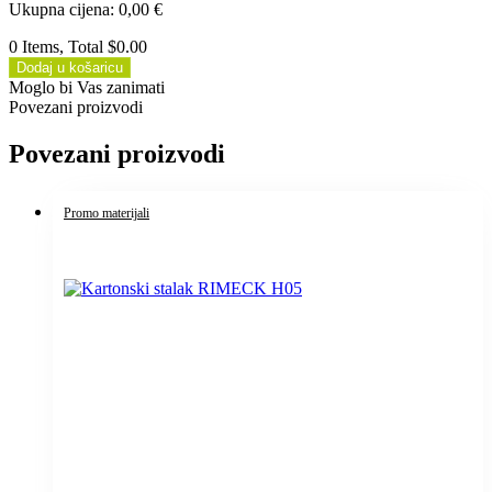
Ukupna cijena
:
0,00
€
0 Items, Total $0.00
Dodaj u košaricu
Moglo bi Vas zanimati
Povezani proizvodi
Povezani proizvodi
Promo materijali