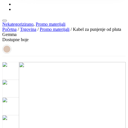
KONTAKT
KATALOZI
Nekategorizirano
,
Promo materijali
Početna
/
Trgovina
/
Promo materijali
/ Kabel za punjenje od pluta
Gemma
Dostupne boje