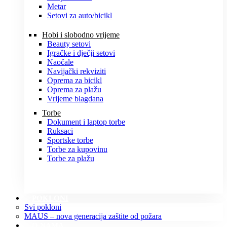
Metar
Setovi za auto/bicikl
Hobi i slobodno vrijeme
Beauty setovi
Igračke i dječji setovi
Naočale
Navijački rekviziti
Oprema za bicikl
Oprema za plažu
Vrijeme blagdana
Torbe
Dokument i laptop torbe
Ruksaci
Sportske torbe
Torbe za kupovinu
Torbe za plažu
POKLONI
Svi pokloni
MAUS – nova generacija zaštite od požara
O NAMA