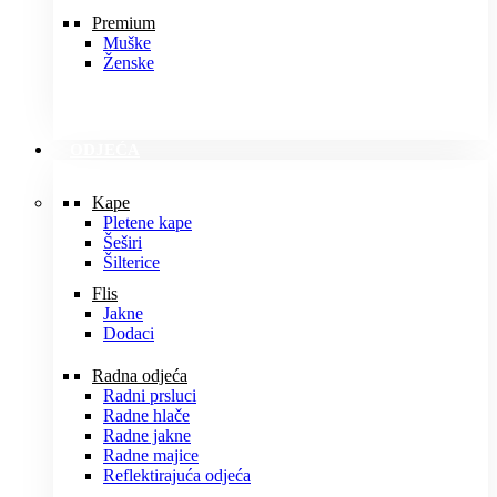
Premium
Muške
Ženske
ODJEĆA
Kape
Pletene kape
Šeširi
Šilterice
Flis
Jakne
Dodaci
Radna odjeća
Radni prsluci
Radne hlače
Radne jakne
Radne majice
Reflektirajuća odjeća