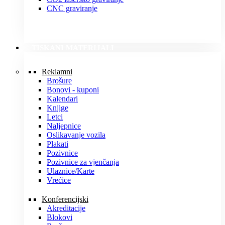
CNC graviranje
TISKANI MATERIJALI
Reklamni
Brošure
Bonovi - kuponi
Kalendari
Knjige
Letci
Naljepnice
Oslikavanje vozila
Plakati
Pozivnice
Pozivnice za vjenčanja
Ulaznice/Karte
Vrećice
Konferencijski
Akreditacije
Blokovi