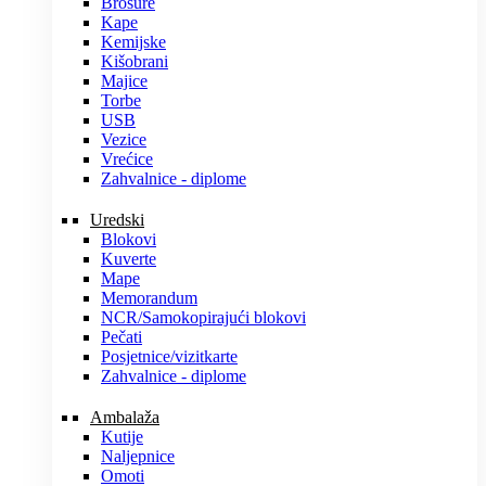
Brošure
Kape
Kemijske
Kišobrani
Majice
Torbe
USB
Vezice
Vrećice
Zahvalnice - diplome
Uredski
Blokovi
Kuverte
Mape
Memorandum
NCR/Samokopirajući blokovi
Pečati
Posjetnice/vizitkarte
Zahvalnice - diplome
Ambalaža
Kutije
Naljepnice
Omoti