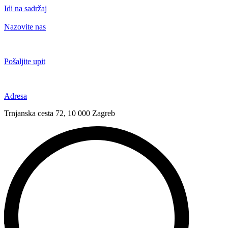
Idi na sadržaj
Nazovite nas
+385 91 6673 789
Pošaljite upit
novival@novival.hr
Adresa
Trnjanska cesta 72, 10 000 Zagreb