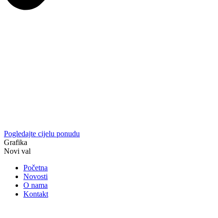
Pogledajte cijelu ponudu
Grafika
Novi val
Početna
Novosti
O nama
Kontakt