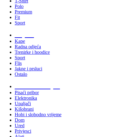
T-Shirt
Polo
Premium
Fit
Sport
Odjeća
Kape
Radna odjeća
Trenirke i hoodice
Sport
Flis
Jakne i prsluci
Ostalo
Promo materijali
Pisaći pribor
Elektronika
Upaljači
Kišobrani
Hobi i slobodno vrijeme
Dom
Ured
Privjesci
Alati