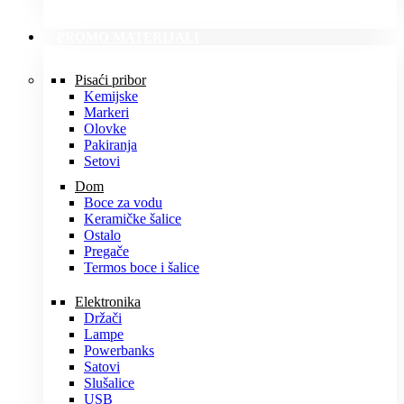
PROMO MATERIJALI
Pisaći pribor
Kemijske
Markeri
Olovke
Pakiranja
Setovi
Dom
Boce za vodu
Keramičke šalice
Ostalo
Pregače
Termos boce i šalice
Elektronika
Držači
Lampe
Powerbanks
Satovi
Slušalice
USB