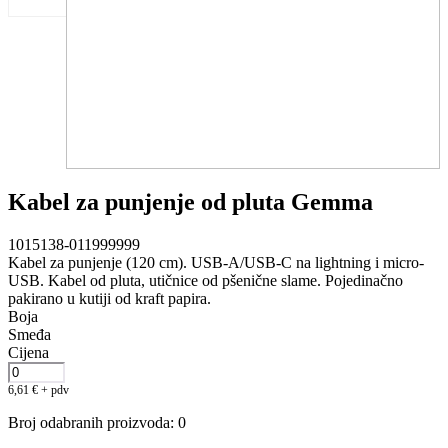
Kabel za punjenje od pluta Gemma
1015138-011999999
Kabel za punjenje (120 cm). USB-A/USB-C na lightning i micro-
USB. Kabel od pluta, utičnice od pšenične slame. Pojedinačno
pakirano u kutiji od kraft papira.
Boja
Smeđa
Cijena
6,61
€
+ pdv
Broj odabranih proizvoda
:
0