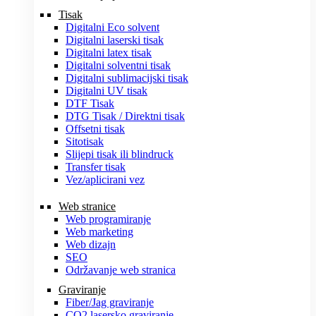
Tisak
Digitalni Eco solvent
Digitalni laserski tisak
Digitalni latex tisak
Digitalni solventni tisak
Digitalni sublimacijski tisak
Digitalni UV tisak
DTF Tisak
DTG Tisak / Direktni tisak
Offsetni tisak
Sitotisak
Slijepi tisak ili blindruck
Transfer tisak
Vez/aplicirani vez
Web stranice
Web programiranje
Web marketing
Web dizajn
SEO
Održavanje web stranica
Graviranje
Fiber/Jag graviranje
CO2 lasersko graviranje