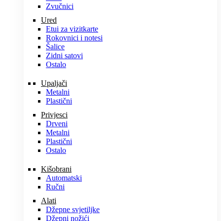
Zvučnici
Ured
Etui za vizitkarte
Rokovnici i notesi
Šalice
Zidni satovi
Ostalo
Upaljači
Metalni
Plastični
Privjesci
Drveni
Metalni
Plastični
Ostalo
Kišobrani
Automatski
Ručni
Alati
Džepne svjetiljke
Džepni nožići