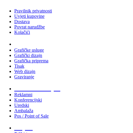
Pravilnik privatnosti
Uvjeti kupovine
Dostava
Povrat narudžbe
Kolačići
Usluge
Grafičke usluge
Grafički dizajn
Grafička priprema
Tisak
Web dizajn
Graviranje
Tiskani materijali
Reklamni
Konferencijski
Uredski
Ambalaža
Pos / Point of Sale
Majice