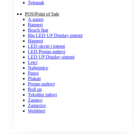
Tetrapak
POS/Point of Sale
A-panoi
Banneri
Beach flag
Big LED UP Display sistemi
Hangeri
LED okviri i totemi
LED Promo pultevi
LED UP Display sistemi
Letci
Naljepnice
Panoi
Plakati
Promo pultovi
Roll up
Tekstilni zidovi
Zastave
Zastavice
Wobbleri