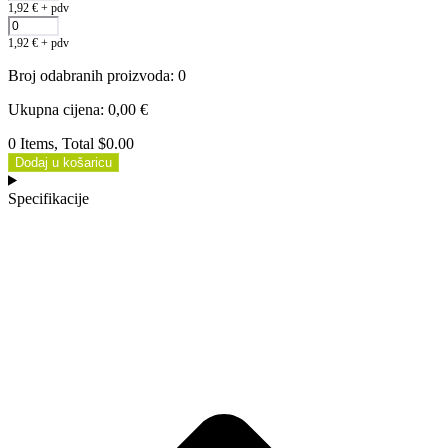
1,92
€
+ pdv
1,92
€
+ pdv
Broj odabranih proizvoda
:
0
Ukupna cijena
:
0,00
€
0 Items, Total $0.00
Dodaj u košaricu
Specifikacije