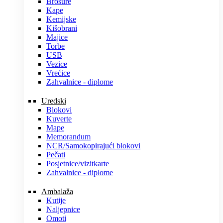
Brošure
Kape
Kemijske
Kišobrani
Majice
Torbe
USB
Vezice
Vrećice
Zahvalnice - diplome
Uredski
Blokovi
Kuverte
Mape
Memorandum
NCR/Samokopirajući blokovi
Pečati
Posjetnice/vizitkarte
Zahvalnice - diplome
Ambalaža
Kutije
Naljepnice
Omoti