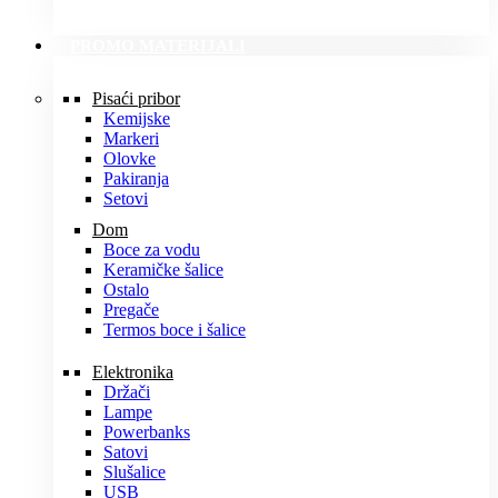
PROMO MATERIJALI
Pisaći pribor
Kemijske
Markeri
Olovke
Pakiranja
Setovi
Dom
Boce za vodu
Keramičke šalice
Ostalo
Pregače
Termos boce i šalice
Elektronika
Držači
Lampe
Powerbanks
Satovi
Slušalice
USB