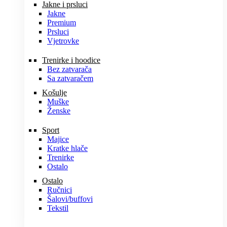
Jakne i prsluci
Jakne
Premium
Prsluci
Vjetrovke
Trenirke i hoodice
Bez zatvarača
Sa zatvaračem
Košulje
Muške
Ženske
Sport
Majice
Kratke hlače
Trenirke
Ostalo
Ostalo
Ručnici
Šalovi/buffovi
Tekstil