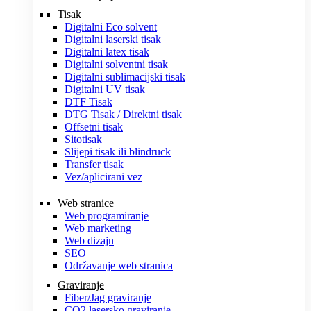
Tisak
Digitalni Eco solvent
Digitalni laserski tisak
Digitalni latex tisak
Digitalni solventni tisak
Digitalni sublimacijski tisak
Digitalni UV tisak
DTF Tisak
DTG Tisak / Direktni tisak
Offsetni tisak
Sitotisak
Slijepi tisak ili blindruck
Transfer tisak
Vez/aplicirani vez
Web stranice
Web programiranje
Web marketing
Web dizajn
SEO
Održavanje web stranica
Graviranje
Fiber/Jag graviranje
CO2 lasersko graviranje