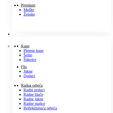
Premium
Muške
Ženske
ODJEĆA
Kape
Pletene kape
Šeširi
Šilterice
Flis
Jakne
Dodaci
Radna odjeća
Radni prsluci
Radne hlače
Radne jakne
Radne majice
Reflektirajuća odjeća