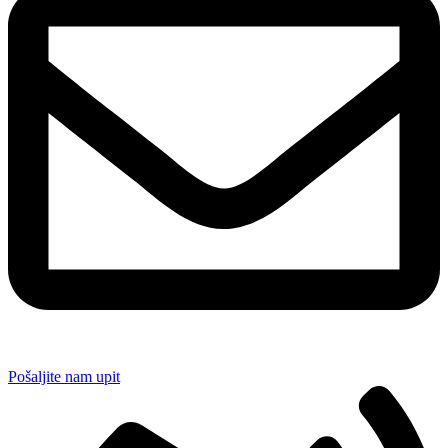
Pošaljite nam upit