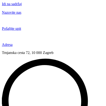
Idi na sadržaj
Nazovite nas
+385 91 6673 789
Pošaljite upit
novival@novival.hr
Adresa
Trnjanska cesta 72, 10 000 Zagreb