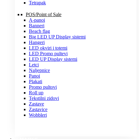
Tetrapak
POS/Point of Sale
A-panoi
Banneri
Beach flag
Big LED UP Display sistemi
Hangeri
LED okviri i totemi
LED Promo pultevi
LED UP Display sistemi
Letci
Naljepnice
Panoi
Plakati
Promo pultovi
Roll up
Tekstilni zidovi
Zastave
Zastavice
Wobbleri