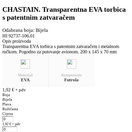
CHASTAIN. Transparentna EVA torbica
s patentnim zatvaračem
Odabrana boja: Bijela
HI 92737-106.01
Opis proizvoda
Transparentna EVA torbica s patentnim zatvaračem i metalnom
ručkom. Pogodno za putovanje avionom. 200 x 145 x 70 mm
Materijal
Komponente
EVA
Futrola
1,92
€
+ pdv
Boja
Bijela
Plava
Ružičasta
Cijena
1,92
€
+ pdv