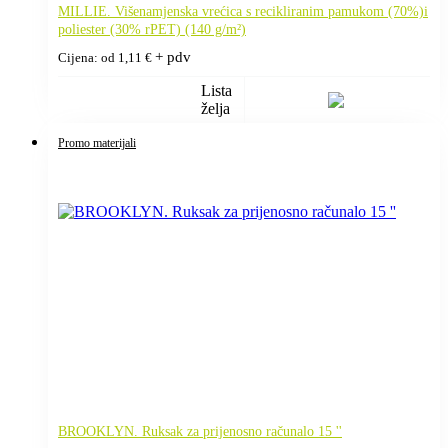
MILLIE. Višenamjenska vrećica s recikliranim pamukom (70%)i
poliester (30% rPET) (140 g/m²)
+ pdv
Cijena: od
1,11
€
Lista
želja
Promo materijali
BROOKLYN. Ruksak za prijenosno računalo 15 ''