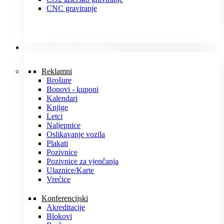
CNC graviranje
TISKANI MATERIJALI
Reklamni
Brošure
Bonovi - kuponi
Kalendari
Knjige
Letci
Naljepnice
Oslikavanje vozila
Plakati
Pozivnice
Pozivnice za vjenčanja
Ulaznice/Karte
Vrećice
Konferencijski
Akreditacije
Blokovi