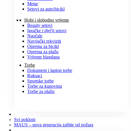
Metar
Setovi za auto/bicikl
Hobi i slobodno vrijeme
Beauty setovi
Igračke i dječji setovi
Naočale
Navijački rekviziti
Oprema za bicikl
Oprema za plažu
Vrijeme blagdana
Torbe
Dokument i laptop torbe
Ruksaci
Sportske torbe
Torbe za kupovinu
Torbe za plažu
POKLONI
Svi pokloni
MAUS – nova generacija zaštite od požara
O NAMA