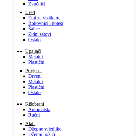
Zvučnici
Ured
Etui za vizitkarte
Rokovnici i notesi
Šalice
Zidni satovi
Ostalo
Upaljači
Metalni
Plastični
Privjesci
Drveni
Metalni
Plastični
Ostalo
Kišobrani
Automatski
Ručni
Alati
Džepne svjetiljke
Džepni nožići