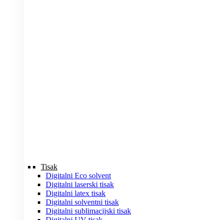
Tisak
Digitalni Eco solvent
Digitalni laserski tisak
Digitalni latex tisak
Digitalni solventni tisak
Digitalni sublimacijski tisak
Digitalni UV tisak