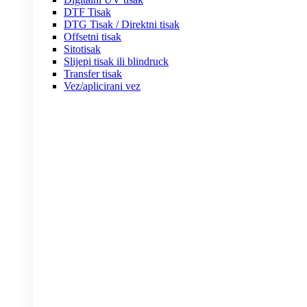
DTF Tisak
DTG Tisak / Direktni tisak
Offsetni tisak
Sitotisak
Slijepi tisak ili blindruck
Transfer tisak
Vez/aplicirani vez