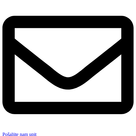
Pošaljite nam upit