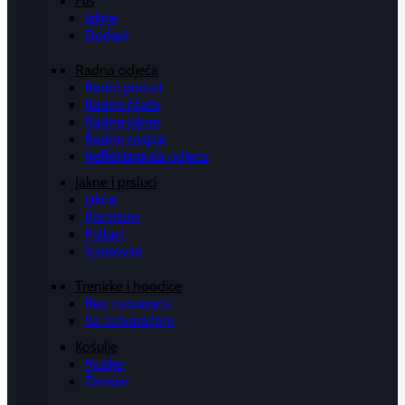
Flis
Jakne
Dodaci
Radna odjeća
Radni prsluci
Radne hlače
Radne jakne
Radne majice
Reflektirajuća odjeća
Jakne i prsluci
Jakne
Premium
Prsluci
Vjetrovke
Trenirke i hoodice
Bez zatvarača
Sa zatvaračem
Košulje
Muške
Ženske