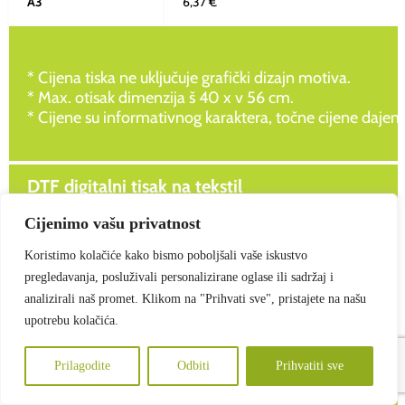
A3
6,37 €
* Cijena tiska ne uključuje grafički dizajn motiva.
* Max. otisak dimenzija š 40 x v 56 cm.
* Cijene su informativnog karaktera, točne cijene dajem
DTF digitalni tisak na tekstil
Cijenimo vašu privatnost
KOLIČINA
(kom)
1 – 5
6 – 10
11 – 
Koristimo kolačiće kako bismo poboljšali vaše iskustvo
A6
10,00 €
3,98 €
3,32 €
pregledavanja, posluživali personalizirane oglase ili sadržaj i
analizirali naš promet. Klikom na "Prihvati sve", pristajete na našu
upotrebu kolačića.
A4
10,00 €
4,65 €
3,98 €
Prilagodite
Odbiti
Prihvatiti sve
A3
10,00 €
5,31 €
4,65 €