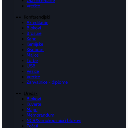
Ulaznice/Karte
Vrećice
Konferencijski
Akreditacije
Blokovi
Brošure
Kape
Kemijske
Kišobrani
Majice
Torbe
USB
Vezice
Vrećice
Zahvalnice - diplome
Uredski
Blokovi
Kuverte
Mape
Memorandum
NCR/Samokopirajući blokovi
Pečati