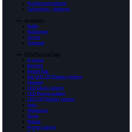
Posjetnice/vizitkarte
Zahvalnice - diplome
Ambalaža
Kutije
Naljepnice
Omoti
Tetrapak
POS/Point of Sale
A-panoi
Banneri
Beach flag
Big LED UP Display sistemi
Hangeri
LED okviri i totemi
LED Promo pultevi
LED UP Display sistemi
Letci
Naljepnice
Panoi
Plakati
Promo pultovi