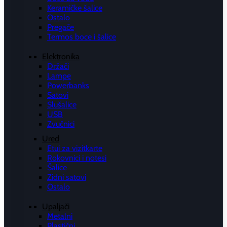
Keramičke šalice
Ostalo
Pregače
Termos boce i šalice
Elektronika
Držači
Lampe
Powerbanks
Satovi
Slušalice
USB
Zvučnici
Ured
Etui za vizitkarte
Rokovnici i notesi
Šalice
Zidni satovi
Ostalo
Upaljači
Metalni
Plastični