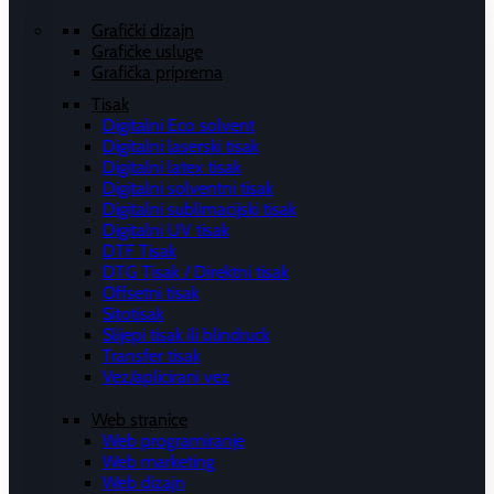
Grafički dizajn
Grafičke usluge
Grafička priprema
Tisak
Digitalni Eco solvent
Digitalni laserski tisak
Digitalni latex tisak
Digitalni solventni tisak
Digitalni sublimacijski tisak
Digitalni UV tisak
DTF Tisak
DTG Tisak / Direktni tisak
Offsetni tisak
Sitotisak
Slijepi tisak ili blindruck
Transfer tisak
Vez/aplicirani vez
Web stranice
Web programiranje
Web marketing
Web dizajn