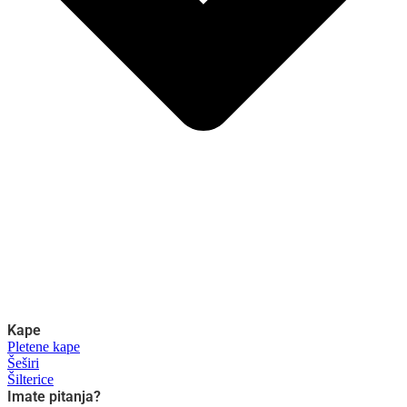
Kape
Pletene kape
Šeširi
Šilterice
Imate pitanja?