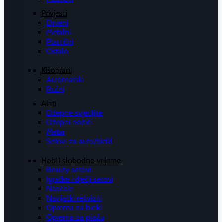
Privjesci
Drveni
Metalni
Plastični
Ostalo
Kišobrani
Automatski
Ručni
Alati
Džepne svjetiljke
Džepni nožići
Metar
Setovi za auto/bicikl
Hobi i slobodno vrijeme
Beauty setovi
Igračke i dječji setovi
Naočale
Navijački rekviziti
Oprema za bicikl
Oprema za plažu