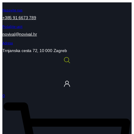
Idi
na
Nazovite nas
sadržaj
+385 91 6673 789
Pošaljite upit
novival@novival.hr
Adresa
Trnjanska cesta 72, 10 000 Zagreb
0