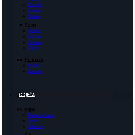
Ženske
Unisex
Dječje
Sport
Muške
Ženske
Unisex
Dječje
Premium
Muške
Ženske
ODJEĆA
Kape
Pletene kape
Šeširi
Šilterice