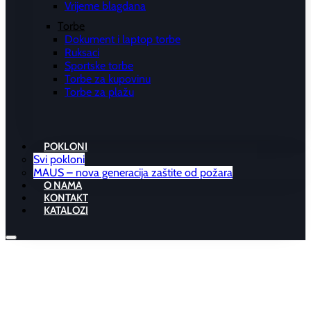
Vrijeme blagdana
Torbe
Dokument i laptop torbe
Ruksaci
Sportske torbe
Torbe za kupovinu
Torbe za plažu
POKLONI
Svi pokloni
MAUS – nova generacija zaštite od požara
O NAMA
KONTAKT
KATALOZI