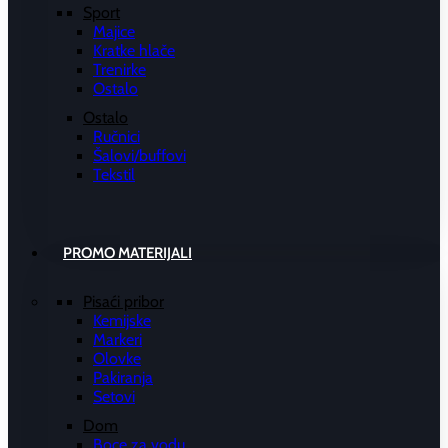
Sport
Majice
Kratke hlače
Trenirke
Ostalo
Ostalo
Ručnici
Šalovi/buffovi
Tekstil
PROMO MATERIJALI
Pisaći pribor
Kemijske
Markeri
Olovke
Pakiranja
Setovi
Dom
Boce za vodu