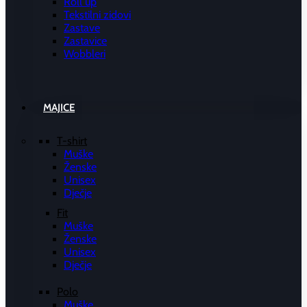
Roll up
Tekstilni zidovi
Zastave
Zastavice
Wobbleri
MAJICE
T-shirt
Muške
Ženske
Unisex
Dječje
Fit
Muške
Ženske
Unisex
Dječje
Polo
Muške