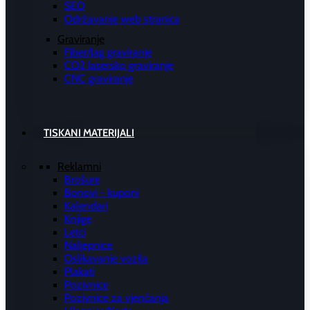
SEO
Održavanje web stranica
Graviranje
Fiber/Jag graviranje
CO2 lasersko graviranje
CNC graviranje
TISKANI MATERIJALI
Reklamni
Brošure
Bonovi - kuponi
Kalendari
Knjige
Letci
Naljepnice
Oslikavanje vozila
Plakati
Pozivnice
Pozivnice za vjenčanja