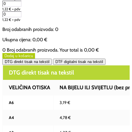
1,22
€
+ pdv
1,22
€
+ pdv
Broj odabranih proizvoda
:
0
Ukupna cijena
:
0,00 €
0 Broj odabranih proizvoda. Your total is
0,00 €
Dodaj u košaricu
DTG direkt tisak na tekstil
DTF digitalni tisak na tekstil
DTG direkt tisak na tekstil
VELIČINA OTISKA
NA BIJELU ILI SVIJETLU (bez pr
A6
3,19 €
A4
4,78 €