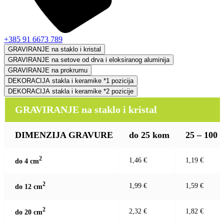
+385 91 6673 789
GRAVIRANJE na staklo i kristal
GRAVIRANJE na setove od drva i eloksiranog aluminija
GRAVIRANJE na prokrumu
DEKORACIJA stakla i keramike *1 pozicija
DEKORACIJA stakla i keramike *2 pozicije
GRAVIRANJE na staklo i kristal
DIMENZIJA GRAVURE
do 25 kom
25 – 100
2
1,46 €
1,19 €
do 4 c
m
2
1,99 €
1,59 €
do 12 c
m
2
2,32 €
1,82 €
do 20 c
m