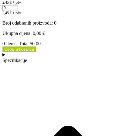
2,45
€
+ pdv
2,45
€
+ pdv
Broj odabranih proizvoda
:
0
Ukupna cijena
:
0,00
€
0 Items, Total $0.00
Dodaj u košaricu
Specifikacije