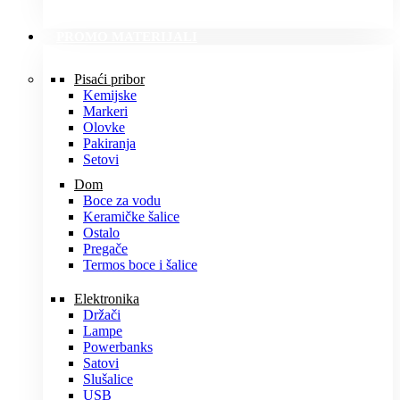
PROMO MATERIJALI
Pisaći pribor
Kemijske
Markeri
Olovke
Pakiranja
Setovi
Dom
Boce za vodu
Keramičke šalice
Ostalo
Pregače
Termos boce i šalice
Elektronika
Držači
Lampe
Powerbanks
Satovi
Slušalice
USB