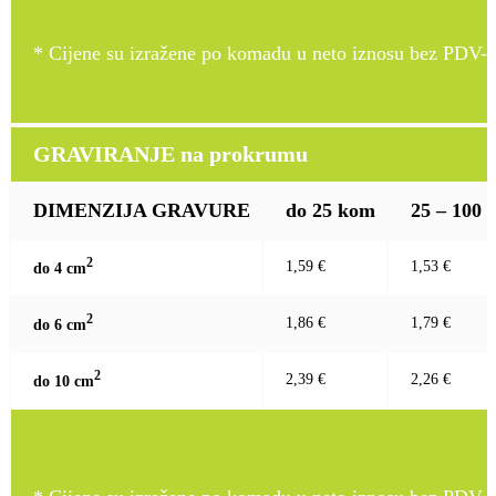
* Cijene su izražene po komadu u neto iznosu bez PDV-a
GRAVIRANJE na prokrumu
DIMENZIJA GRAVURE
do 25 kom
25 – 100
2
1,59 €
1,53 €
do 4 c
m
2
1,86 €
1,79 €
do 6 c
m
2
2,39 €
2,26 €
do 10 c
m