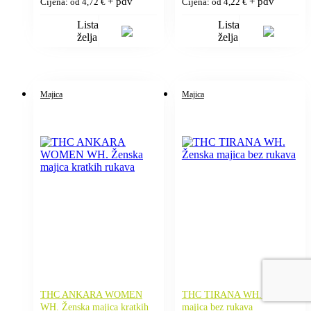
+ pdv
+ pdv
Cijena: od
4,72
€
Cijena: od
4,22
€
Lista
Lista
želja
želja
Majica
Majica
THC ANKARA WOMEN
THC TIRANA WH. Ženska
WH. Ženska majica kratkih
majica bez rukava