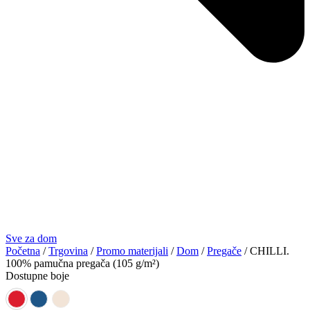
Sve za dom
Početna
/
Trgovina
/
Promo materijali
/
Dom
/
Pregače
/ CHILLI.
100% pamučna pregača (105 g/m²)
Dostupne boje