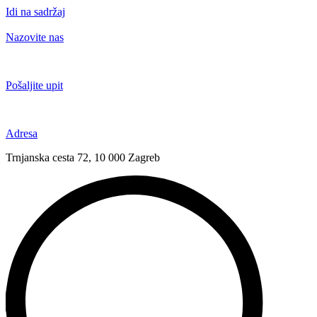
Idi na sadržaj
Nazovite nas
+385 91 6673 789
Pošaljite upit
novival@novival.hr
Adresa
Trnjanska cesta 72, 10 000 Zagreb