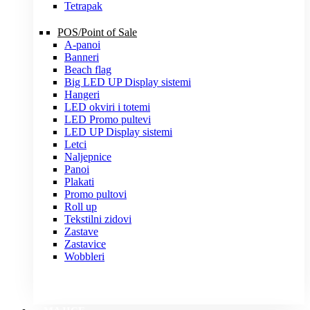
Tetrapak
POS/Point of Sale
A-panoi
Banneri
Beach flag
Big LED UP Display sistemi
Hangeri
LED okviri i totemi
LED Promo pultevi
LED UP Display sistemi
Letci
Naljepnice
Panoi
Plakati
Promo pultovi
Roll up
Tekstilni zidovi
Zastave
Zastavice
Wobbleri