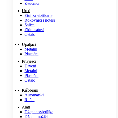
Zvučnici
Ured
Etui za vizitkarte
Rokovnici i notesi
Šalice
Zidni satovi
Ostalo
Upaljači
Metalni
Plastični
Privjesci
Drveni
Metalni
Plastični
Ostalo
Kišobrani
Automatski
Ručni
Alati
Džepne svjetiljke
Džepni nožići