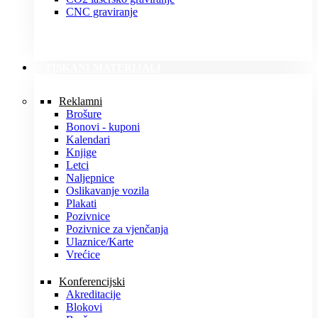
CNC graviranje
TISKANI MATERIJALI
Reklamni
Brošure
Bonovi - kuponi
Kalendari
Knjige
Letci
Naljepnice
Oslikavanje vozila
Plakati
Pozivnice
Pozivnice za vjenčanja
Ulaznice/Karte
Vrećice
Konferencijski
Akreditacije
Blokovi