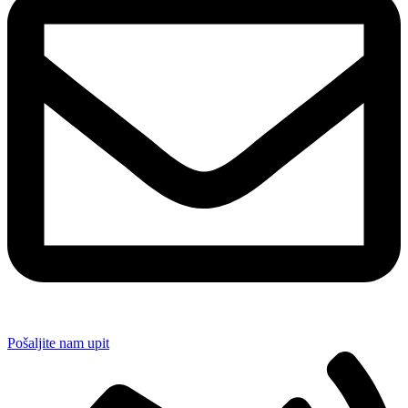
Pošaljite nam upit