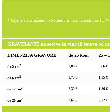
* Cijene su izražene po komadu u neto iznosu bez PDV-a
GRAVIRANJE na setove za vino ili setove od drv
DIMENZIJA GRAVURE
do 25 kom
25 – 1
2
1,09 €
0,86 €
do 2 c
m
2
1,73 €
1,35 €
do 6 c
m
2
2,32 €
1,86 €
do 12 c
m
2
2,65 €
2,12 €
do 20 c
m