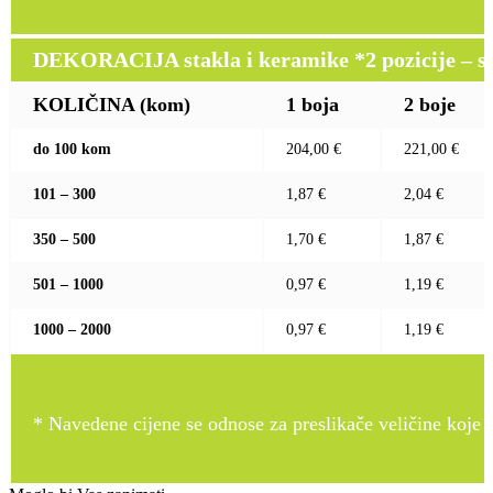
DEKORACIJA stakla i keramike *2 pozicije – sito 
KOLIČINA (kom)
1 boja
2 boje
do 100 kom
204,00 €
221,00 €
101 – 300
1,87 €
2,04 €
350 – 500
1,70 €
1,87 €
501 – 1000
0,97 €
1,19 €
1000 – 2000
0,97 €
1,19 €
* Navedene cijene se odnose za preslikače veličine koje pr