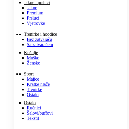
Jakne i prsluci
Jakne
Premium
Prsluci
Vjetrovke
Trenirke i hoodice
Bez zatvarača
Sa zatvaračem
Košulje
Muške
Ženske
Sport
Majice
Kratke hlače
Trenirke
Ostalo
Ostalo
Ručnici
Šalovi/buffovi
Tekstil