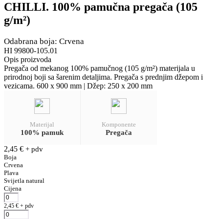
CHILLI. 100% pamučna pregača (105
g/m²)
Odabrana boja: Crvena
HI 99800-105.01
Opis proizvoda
Pregača od mekanog 100% pamučnog (105 g/m²) materijala u
prirodnoj boji sa šarenim detaljima. Pregača s prednjim džepom i
vezicama. 600 x 900 mm | Džep: 250 x 200 mm
Materijal
Komponente
100% pamuk
Pregača
2,45
€
+ pdv
Boja
Crvena
Plava
Svijetla natural
Cijena
2,45
€
+ pdv