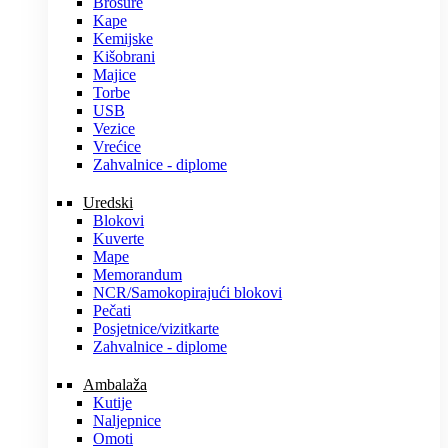
Brošure
Kape
Kemijske
Kišobrani
Majice
Torbe
USB
Vezice
Vrećice
Zahvalnice - diplome
Uredski
Blokovi
Kuverte
Mape
Memorandum
NCR/Samokopirajući blokovi
Pečati
Posjetnice/vizitkarte
Zahvalnice - diplome
Ambalaža
Kutije
Naljepnice
Omoti