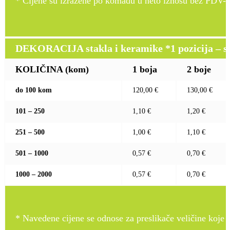
* Cijene su izražene po komadu u neto iznosu bez PDV-a
DEKORACIJA stakla i keramike *1 pozicija – sito
KOLIČINA (kom)
1 boja
2 boje
do 100 kom
120,00 €
130,00 €
101 – 250
1,10 €
1,20 €
251 – 500
1,00 €
1,10 €
501 – 1000
0,57 €
0,70 €
1000 – 2000
0,57 €
0,70 €
* Navedene cijene se odnose za preslikače veličine koje pr