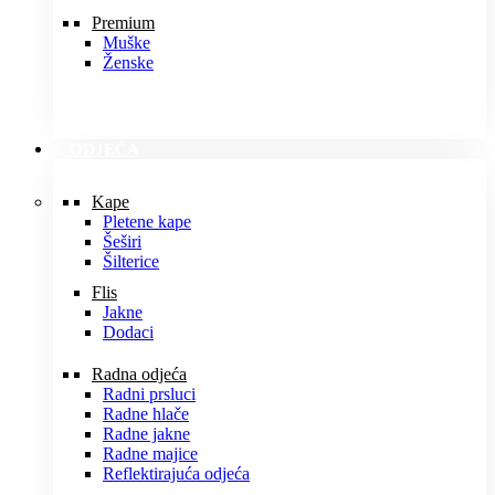
Premium
Muške
Ženske
ODJEĆA
Kape
Pletene kape
Šeširi
Šilterice
Flis
Jakne
Dodaci
Radna odjeća
Radni prsluci
Radne hlače
Radne jakne
Radne majice
Reflektirajuća odjeća