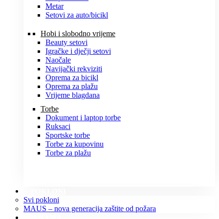
Metar
Setovi za auto/bicikl
Hobi i slobodno vrijeme
Beauty setovi
Igračke i dječji setovi
Naočale
Navijački rekviziti
Oprema za bicikl
Oprema za plažu
Vrijeme blagdana
Torbe
Dokument i laptop torbe
Ruksaci
Sportske torbe
Torbe za kupovinu
Torbe za plažu
POKLONI
Svi pokloni
MAUS – nova generacija zaštite od požara
O NAMA