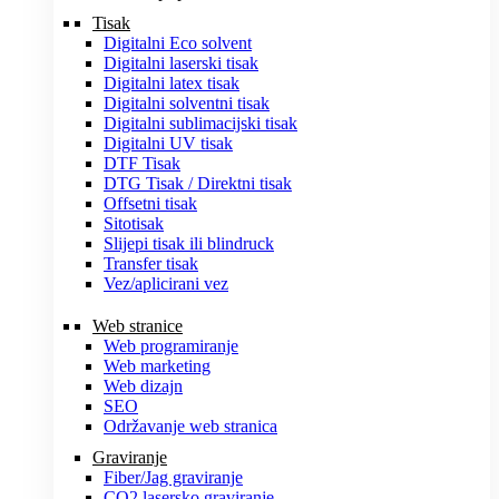
Tisak
Digitalni Eco solvent
Digitalni laserski tisak
Digitalni latex tisak
Digitalni solventni tisak
Digitalni sublimacijski tisak
Digitalni UV tisak
DTF Tisak
DTG Tisak / Direktni tisak
Offsetni tisak
Sitotisak
Slijepi tisak ili blindruck
Transfer tisak
Vez/aplicirani vez
Web stranice
Web programiranje
Web marketing
Web dizajn
SEO
Održavanje web stranica
Graviranje
Fiber/Jag graviranje
CO2 lasersko graviranje