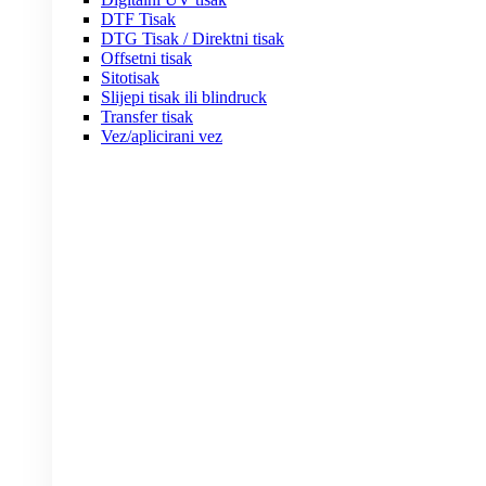
DTF Tisak
DTG Tisak / Direktni tisak
Offsetni tisak
Sitotisak
Slijepi tisak ili blindruck
Transfer tisak
Vez/aplicirani vez