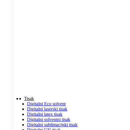
Tisak
Digitalni Eco solvent
Digitalni laserski tisak
Digitalni latex tisak
Digitalni solventni tisak
Digitalni sublimacijski tisak
Digitalni UV tisak