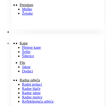
Premium
Muške
Ženske
ODJEĆA
Kape
Pletene kape
Šeširi
Šilterice
Flis
Jakne
Dodaci
Radna odjeća
Radni prsluci
Radne hlače
Radne jakne
Radne majice
Reflektirajuća odjeća