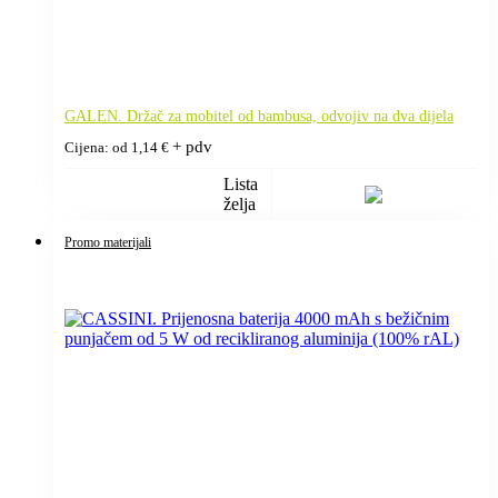
GALEN. Držač za mobitel od bambusa, odvojiv na dva dijela
+ pdv
Cijena: od
1,14
€
Lista
želja
Promo materijali