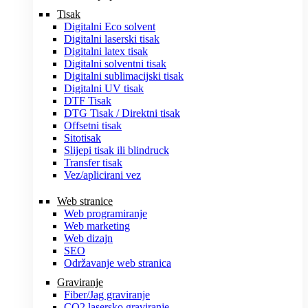
Tisak
Digitalni Eco solvent
Digitalni laserski tisak
Digitalni latex tisak
Digitalni solventni tisak
Digitalni sublimacijski tisak
Digitalni UV tisak
DTF Tisak
DTG Tisak / Direktni tisak
Offsetni tisak
Sitotisak
Slijepi tisak ili blindruck
Transfer tisak
Vez/aplicirani vez
Web stranice
Web programiranje
Web marketing
Web dizajn
SEO
Održavanje web stranica
Graviranje
Fiber/Jag graviranje
CO2 lasersko graviranje