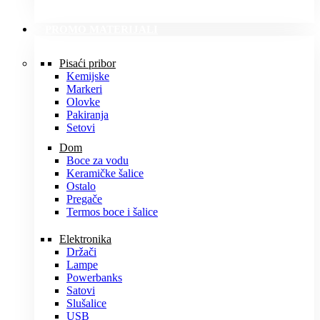
PROMO MATERIJALI
Pisaći pribor
Kemijske
Markeri
Olovke
Pakiranja
Setovi
Dom
Boce za vodu
Keramičke šalice
Ostalo
Pregače
Termos boce i šalice
Elektronika
Držači
Lampe
Powerbanks
Satovi
Slušalice
USB