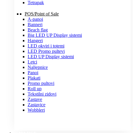
Tetrapak
POS/Point of Sale
A-panoi
Banneri
Beach flag
Big LED UP Display sistemi
Hangeri
LED okviri i totemi
LED Promo pultevi
LED UP Display sistemi
Letci
Naljepnice
Panoi
Plakati
Promo pultovi
Roll up
Tekstilni zidovi
Zastave
Zastavice
Wobbleri