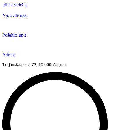
Idi na sadržaj
Nazovite nas
+385 91 6673 789
Pošaljite upit
novival@novival.hr
Adresa
Trnjanska cesta 72, 10 000 Zagreb