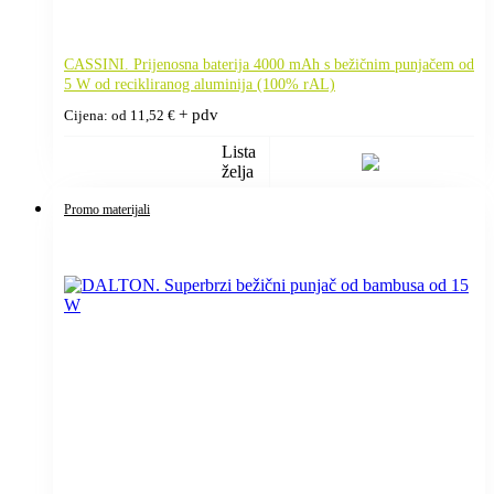
CASSINI. Prijenosna baterija 4000 mAh s bežičnim punjačem od
5 W od recikliranog aluminija (100% rAL)
+ pdv
Cijena: od
11,52
€
Lista
želja
Promo materijali