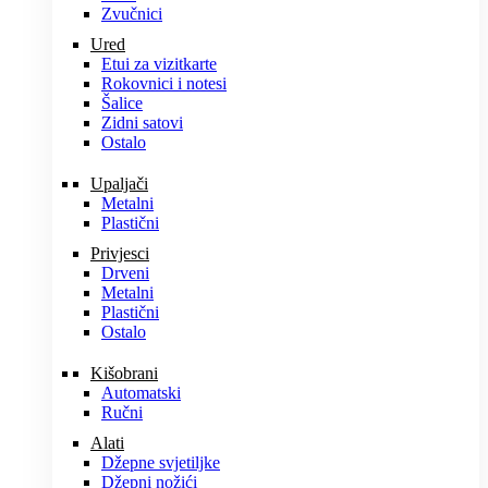
Zvučnici
Ured
Etui za vizitkarte
Rokovnici i notesi
Šalice
Zidni satovi
Ostalo
Upaljači
Metalni
Plastični
Privjesci
Drveni
Metalni
Plastični
Ostalo
Kišobrani
Automatski
Ručni
Alati
Džepne svjetiljke
Džepni nožići