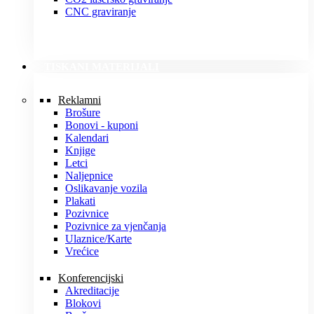
CNC graviranje
TISKANI MATERIJALI
Reklamni
Brošure
Bonovi - kuponi
Kalendari
Knjige
Letci
Naljepnice
Oslikavanje vozila
Plakati
Pozivnice
Pozivnice za vjenčanja
Ulaznice/Karte
Vrećice
Konferencijski
Akreditacije
Blokovi