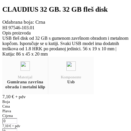
CLAUDIUS 32 GB. 32 GB fleš disk
Odabrana boja: Crna
HI 97546-103.01
Opis proizvoda
USB fleš disk od 32 GB s gumenom završnom obradom i metalnom
kopčom. Isporučuje se u kutiji. Svaki USB model ima dodatnih
troškova od 1.8 HRK po prodanoj jedinici. 56 x 19 x 10 mm |
Kutija: 86 x 45 x 20 mm
Materijal
Komponente
Gumirana završna
Usb
obrada i metalni klip
7,10
€
+ pdv
Boja
Crna
Plava
Cijena
7,10
€
+ pdv