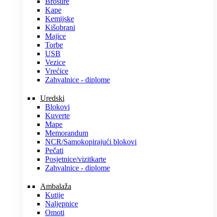
Brošure
Kape
Kemijske
Kišobrani
Majice
Torbe
USB
Vezice
Vrećice
Zahvalnice - diplome
Uredski
Blokovi
Kuverte
Mape
Memorandum
NCR/Samokopirajući blokovi
Pečati
Posjetnice/vizitkarte
Zahvalnice - diplome
Ambalaža
Kutije
Naljepnice
Omoti