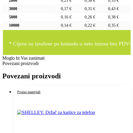
2000
0,21 €
0,38 €
0,55 €
3000
0,17 €
0,31 €
0,43 €
5000
0,16 €
0,26 €
0,38 €
10000
0,14 €
0,22 €
0,35 €
* Cijene su izražene po komadu u neto iznosu bez PDV-a
Moglo bi Vas zanimati
Povezani proizvodi
Povezani proizvodi
Promo materijali