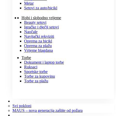
Metar
Setovi za auto/bicikl
Hobi i slobodno vrijeme
Beauty setovi
Igračke i dječji setovi
Naočale
Navijački rekviziti
Oprema za bicikl
Oprema za plažu
Vrijeme blagdana
Torbe
Dokument i laptop torbe
Ruksaci
Sportske torbe
Torbe za kupovinu
Torbe za plažu
POKLONI
Svi pokloni
MAUS – nova generacija zaštite od požara
O NAMA