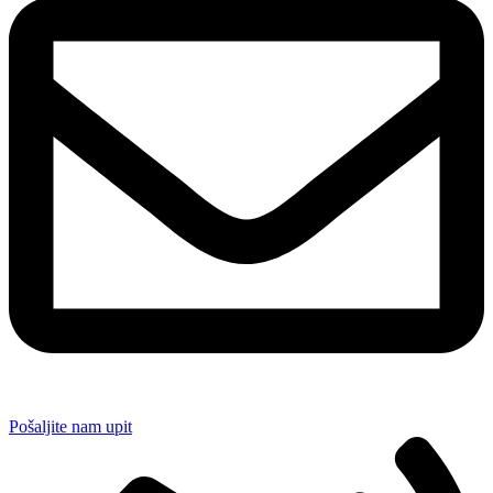
Pošaljite nam upit