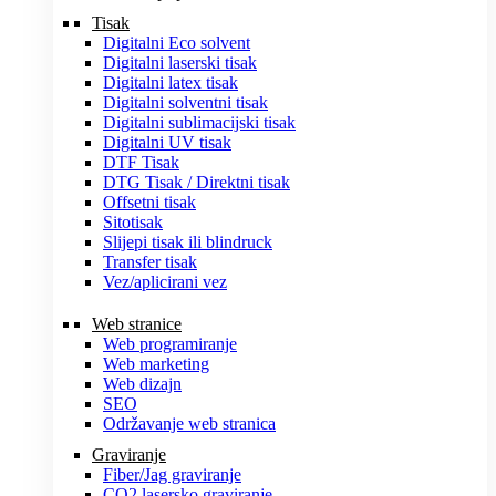
Tisak
Digitalni Eco solvent
Digitalni laserski tisak
Digitalni latex tisak
Digitalni solventni tisak
Digitalni sublimacijski tisak
Digitalni UV tisak
DTF Tisak
DTG Tisak / Direktni tisak
Offsetni tisak
Sitotisak
Slijepi tisak ili blindruck
Transfer tisak
Vez/aplicirani vez
Web stranice
Web programiranje
Web marketing
Web dizajn
SEO
Održavanje web stranica
Graviranje
Fiber/Jag graviranje
CO2 lasersko graviranje