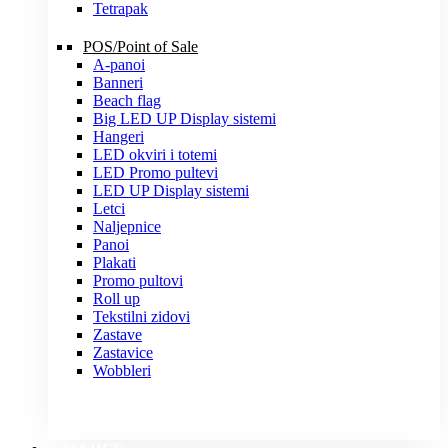
Tetrapak
POS/Point of Sale
A-panoi
Banneri
Beach flag
Big LED UP Display sistemi
Hangeri
LED okviri i totemi
LED Promo pultevi
LED UP Display sistemi
Letci
Naljepnice
Panoi
Plakati
Promo pultovi
Roll up
Tekstilni zidovi
Zastave
Zastavice
Wobbleri