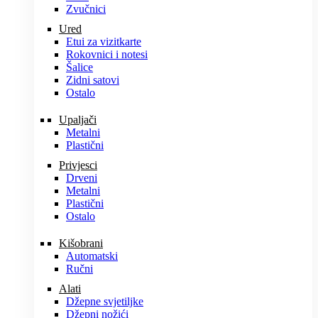
Zvučnici
Ured
Etui za vizitkarte
Rokovnici i notesi
Šalice
Zidni satovi
Ostalo
Upaljači
Metalni
Plastični
Privjesci
Drveni
Metalni
Plastični
Ostalo
Kišobrani
Automatski
Ručni
Alati
Džepne svjetiljke
Džepni nožići