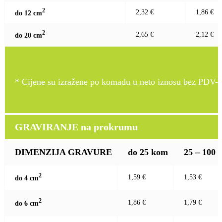
2
2,32 €
1,86 €
do 12 c
m
2
2,65 €
2,12 €
do 20 c
m
* Cijene su izražene po komadu u neto iznosu bez PDV-a
GRAVIRANJE na prokrumu
DIMENZIJA GRAVURE
do 25 kom
25 – 100
2
1,59 €
1,53 €
do 4 c
m
2
1,86 €
1,79 €
do 6 c
m