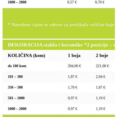
1000 – 2000
0,57 €
0,70 €
* Navedene cijene se odnose za preslikače veličine koje pr
DEKORACIJA stakla i keramike *2 pozicije – sito 
KOLIČINA (kom)
1 boja
2 boje
do 100 kom
204,00 €
221,00 €
101 – 300
1,87 €
2,04 €
350 – 500
1,70 €
1,87 €
501 – 1000
0,97 €
1,19 €
1000 – 2000
0,97 €
1,19 €