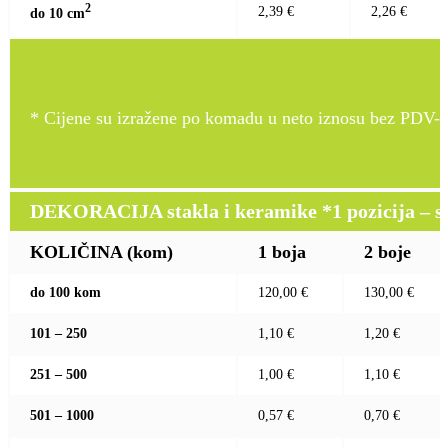
2
2,39 €
2,26 €
do 10 c
m
* Cijene su izražene po komadu u neto iznosu bez PDV-a
DEKORACIJA stakla i keramike *1 pozicija – sito
KOLIČINA (kom)
1 boja
2 boje
do 100 kom
120,00 €
130,00 €
101 – 250
1,10 €
1,20 €
251 – 500
1,00 €
1,10 €
501 – 1000
0,57 €
0,70 €