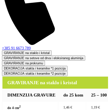
+385 91 6673 789
GRAVIRANJE na staklo i kristal
GRAVIRANJE na setove od drva i eloksiranog aluminija
GRAVIRANJE na prokrumu
DEKORACIJA stakla i keramike *1 pozicija
DEKORACIJA stakla i keramike *2 pozicije
GRAVIRANJE na staklo i kristal
DIMENZIJA GRAVURE
do 25 kom
25 – 100
2
1,46 €
1,19 €
do 4 c
m