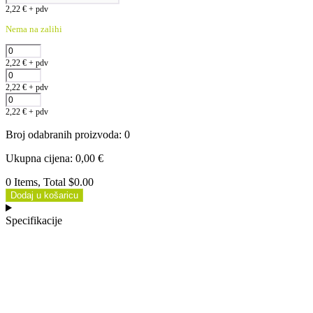
2,22
€
+ pdv
Nema na zalihi
2,22
€
+ pdv
2,22
€
+ pdv
2,22
€
+ pdv
Broj odabranih proizvoda
:
0
Ukupna cijena
:
0,00
€
0 Items, Total $0.00
Dodaj u košaricu
Specifikacije