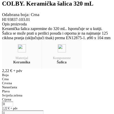
COLBY. Keramička šalica 320 mL
Odabrana boja: Crna
HI 93837-103.01
Opis proizvoda
Keramička šalica zapremine do 320 mL. Isporučuje se u kutiji.
Šalica se može prati u perilici posuđa i otporna je na najmanje 125
ciklusa pranja (uključujući tisak) prema EN12875-1. ø90 x 104 mm
Materijal
Komponente
Keramika
Šalica
2,22
€
+ pdv
Boja
Crna
Crvena
Narančasta
Plava
Svijetla zelena
Cijena
2,22
€
+ pdv