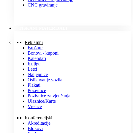
CNC graviranje
TISKANI MATERIJALI
Reklamni
Brošure
Bonovi - kuponi
Kalendari
Knjige
Letci
Naljepnice
Oslikavanje vozila
Plakati
Pozivnice
Pozivnice za vjenčanja
Ulaznice/Karte
Vrećice
Konferencijski
Akreditacije
Blokovi