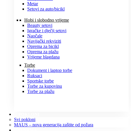
Metar
Setovi za auto/bicikl
Hobi i slobodno vrijeme
Beauty setovi
Igračke i dječji setovi
Naočale
Navijački rekviziti
Oprema za bicikl
Oprema za plažu
Vrijeme blagdana
Torbe
Dokument i laptop torbe
Ruksaci
Sportske torbe
Torbe za kupovinu
Torbe za plažu
POKLONI
Svi pokloni
MAUS – nova generacija zaštite od požara
O NAMA