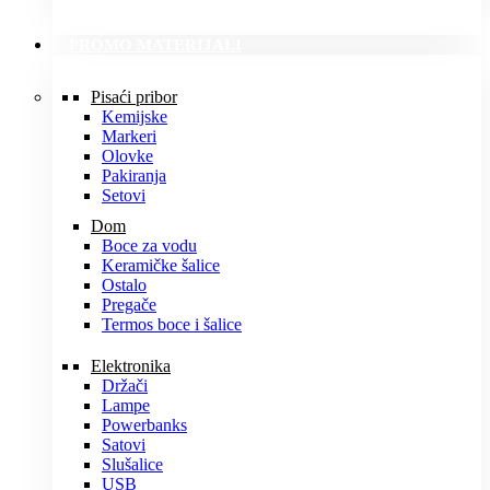
PROMO MATERIJALI
Pisaći pribor
Kemijske
Markeri
Olovke
Pakiranja
Setovi
Dom
Boce za vodu
Keramičke šalice
Ostalo
Pregače
Termos boce i šalice
Elektronika
Držači
Lampe
Powerbanks
Satovi
Slušalice
USB