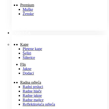
Premium
Muške
Ženske
ODJEĆA
Kape
Pletene kape
Šeširi
Šilterice
Flis
Jakne
Dodaci
Radna odjeća
Radni prsluci
Radne hlače
Radne jakne
Radne majice
Reflektirajuća odjeća