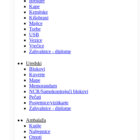
Brošure
Kape
Kemijske
Kišobrani
Majice
Torbe
USB
Vezice
Vrećice
Zahvalnice - diplome
Uredski
Blokovi
Kuverte
Mape
Memorandum
NCR/Samokopirajući blokovi
Pečati
Posjetnice/vizitkarte
Zahvalnice - diplome
Ambalaža
Kutije
Naljepnice
Omoti