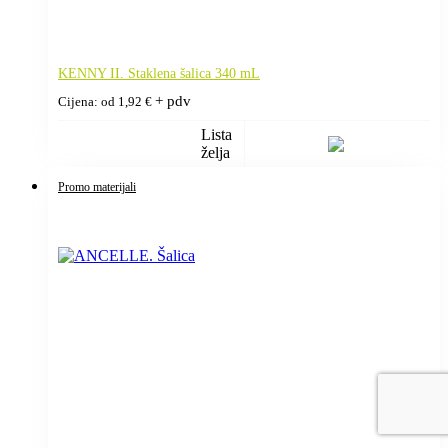
KENNY II. Staklena šalica 340 mL
+ pdv
Cijena: od
1,92
€
Lista
želja
Promo materijali