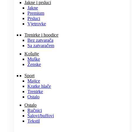
Jakne i prsluci
Jakne
Premium
Prsluci
Vjetrovke
Trenirke i hoodice
Bez zatvarača
Sa zatvaračem
Košulje
Muške
Ženske
Sport
Majice
Kratke hlače
Trenirke
Ostalo
Ostalo
Ručnici
Šalovi/buffovi
Tekstil