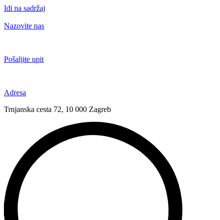
Idi na sadržaj
Nazovite nas
+385 91 6673 789
Pošaljite upit
novival@novival.hr
Adresa
Trnjanska cesta 72, 10 000 Zagreb