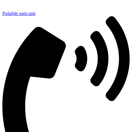
Pošaljite nam upit