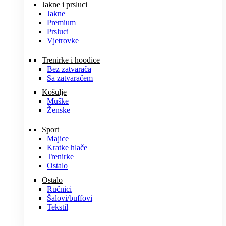
Jakne i prsluci
Jakne
Premium
Prsluci
Vjetrovke
Trenirke i hoodice
Bez zatvarača
Sa zatvaračem
Košulje
Muške
Ženske
Sport
Majice
Kratke hlače
Trenirke
Ostalo
Ostalo
Ručnici
Šalovi/buffovi
Tekstil