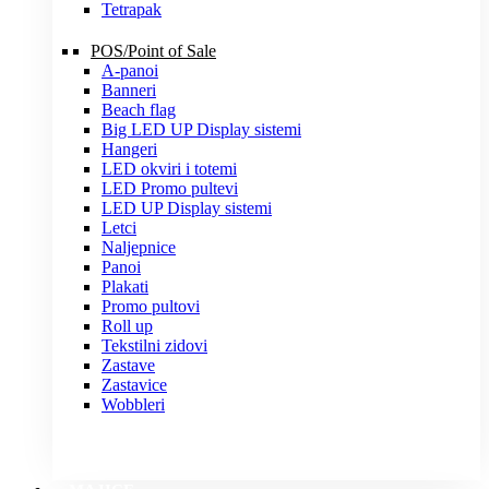
Tetrapak
POS/Point of Sale
A-panoi
Banneri
Beach flag
Big LED UP Display sistemi
Hangeri
LED okviri i totemi
LED Promo pultevi
LED UP Display sistemi
Letci
Naljepnice
Panoi
Plakati
Promo pultovi
Roll up
Tekstilni zidovi
Zastave
Zastavice
Wobbleri