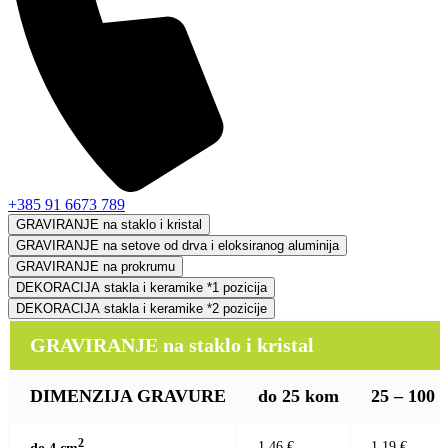
+385 91 6673 789
GRAVIRANJE na staklo i kristal
GRAVIRANJE na setove od drva i eloksiranog aluminija
GRAVIRANJE na prokrumu
DEKORACIJA stakla i keramike *1 pozicija
DEKORACIJA stakla i keramike *2 pozicije
GRAVIRANJE na staklo i kristal
DIMENZIJA GRAVURE
do 25 kom
25 – 100
2
1,46 €
1,19 €