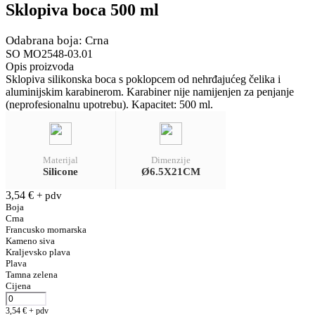
Sklopiva boca 500 ml
Odabrana boja: Crna
SO MO2548-03.01
Opis proizvoda
Sklopiva silikonska boca s poklopcem od nehrđajućeg čelika i
aluminijskim karabinerom. Karabiner nije namijenjen za penjanje
(neprofesionalnu upotrebu). Kapacitet: 500 ml.
Materijal
Dimenzije
Silicone
Ø6.5X21CM
3,54
€
+ pdv
Boja
Crna
Francusko mornarska
Kameno siva
Kraljevsko plava
Plava
Tamna zelena
Cijena
3,54
€
+ pdv