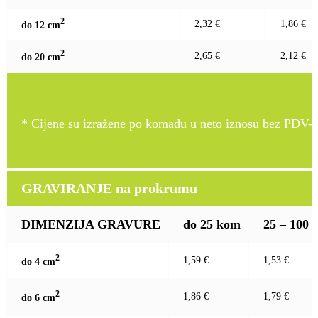
2
2,32 €
1,86 €
do 12 c
m
2
2,65 €
2,12 €
do 20 c
m
* Cijene su izražene po komadu u neto iznosu bez PDV-a
GRAVIRANJE na prokrumu
DIMENZIJA GRAVURE
do 25 kom
25 – 100
2
1,59 €
1,53 €
do 4 c
m
2
1,86 €
1,79 €
do 6 c
m