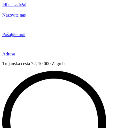
Idi na sadržaj
Nazovite nas
+385 91 6673 789
Pošaljite upit
novival@novival.hr
Adresa
Trnjanska cesta 72, 10 000 Zagreb