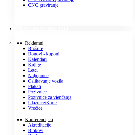
CNC graviranje
TISKANI MATERIJALI
Reklamni
Brošure
Bonovi - kuponi
Kalendari
Knjige
Letci
Naljepnice
Oslikavanje vozila
Plakati
Pozivnice
Pozivnice za vjenčanja
Ulaznice/Karte
Vrećice
Konferencijski
Akreditacije
Blokovi