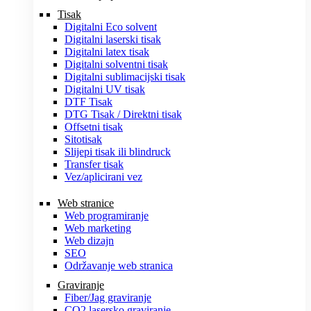
Tisak
Digitalni Eco solvent
Digitalni laserski tisak
Digitalni latex tisak
Digitalni solventni tisak
Digitalni sublimacijski tisak
Digitalni UV tisak
DTF Tisak
DTG Tisak / Direktni tisak
Offsetni tisak
Sitotisak
Slijepi tisak ili blindruck
Transfer tisak
Vez/aplicirani vez
Web stranice
Web programiranje
Web marketing
Web dizajn
SEO
Održavanje web stranica
Graviranje
Fiber/Jag graviranje
CO2 lasersko graviranje