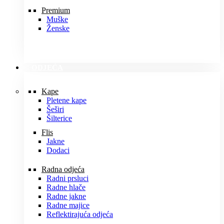
Premium
Muške
Ženske
ODJEĆA
Kape
Pletene kape
Šeširi
Šilterice
Flis
Jakne
Dodaci
Radna odjeća
Radni prsluci
Radne hlače
Radne jakne
Radne majice
Reflektirajuća odjeća