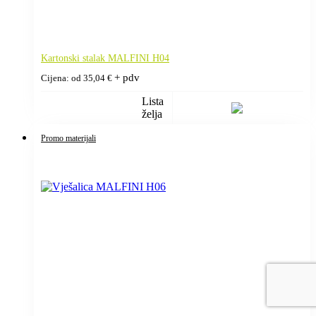
Kartonski stalak MALFINI H04
+ pdv
Cijena: od
35,04
€
Lista
želja
Promo materijali