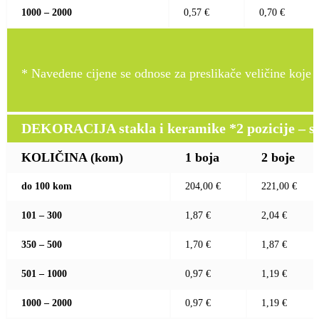
1000 – 2000
0,57 €
0,70 €
* Navedene cijene se odnose za preslikače veličine koje pr
DEKORACIJA stakla i keramike *2 pozicije – sito 
KOLIČINA (kom)
1 boja
2 boje
do 100 kom
204,00 €
221,00 €
101 – 300
1,87 €
2,04 €
350 – 500
1,70 €
1,87 €
501 – 1000
0,97 €
1,19 €
1000 – 2000
0,97 €
1,19 €