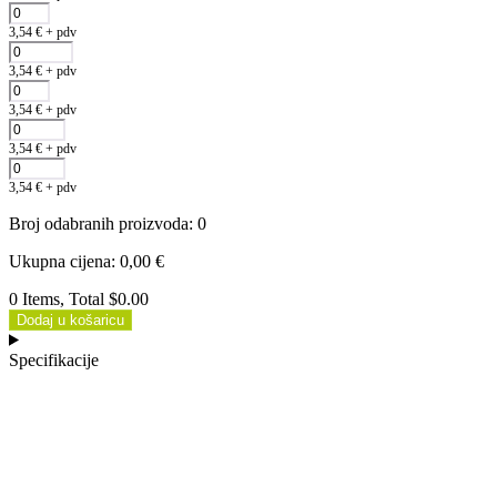
3,54
€
+ pdv
3,54
€
+ pdv
3,54
€
+ pdv
3,54
€
+ pdv
3,54
€
+ pdv
Broj odabranih proizvoda
:
0
Ukupna cijena
:
0,00
€
0 Items, Total $0.00
Dodaj u košaricu
Specifikacije