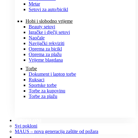
Metar
Setovi za auto/bicikl
Hobi i slobodno vrijeme
Beauty setovi
Igračke i dječji setovi
Naočale
Navijački rekviziti
Oprema za bicikl
Oprema za plažu
Vrijeme blagdana
Torbe
Dokument i laptop torbe
Ruksaci
Sportske torbe
Torbe za kupovinu
Torbe za plažu
POKLONI
Svi pokloni
MAUS – nova generacija zaštite od požara
O NAMA