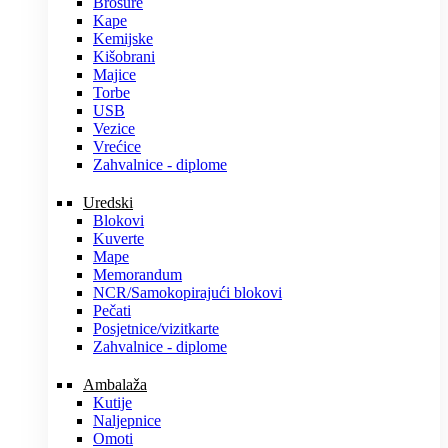
Brošure
Kape
Kemijske
Kišobrani
Majice
Torbe
USB
Vezice
Vrećice
Zahvalnice - diplome
Uredski
Blokovi
Kuverte
Mape
Memorandum
NCR/Samokopirajući blokovi
Pečati
Posjetnice/vizitkarte
Zahvalnice - diplome
Ambalaža
Kutije
Naljepnice
Omoti