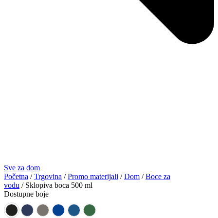
Sve za dom
Početna
/
Trgovina
/
Promo materijali
/
Dom
/
Boce za
vodu
/ Sklopiva boca 500 ml
Dostupne boje