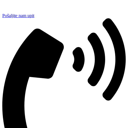
Pošaljite nam upit