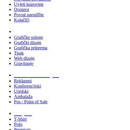
Uvjeti kupovine
Dostava
Povrat narudžbe
Kolačići
Usluge
Grafičke usluge
Grafički dizajn
Grafička priprema
Tisak
Web dizajn
Graviranje
Tiskani materijali
Reklamni
Konferencijski
Uredski
Ambalaža
Pos / Point of Sale
Majice
T-Shirt
Polo
Premium