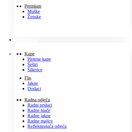
Premium
Muške
Ženske
ODJEĆA
Kape
Pletene kape
Šeširi
Šilterice
Flis
Jakne
Dodaci
Radna odjeća
Radni prsluci
Radne hlače
Radne jakne
Radne majice
Reflektirajuća odjeća