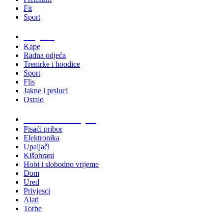
Fit
Sport
Odjeća
Kape
Radna odjeća
Trenirke i hoodice
Sport
Flis
Jakne i prsluci
Ostalo
Promo materijali
Pisaći pribor
Elektronika
Upaljači
Kišobrani
Hobi i slobodno vrijeme
Dom
Ured
Privjesci
Alati
Torbe