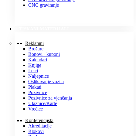
CNC graviranje
TISKANI MATERIJALI
Reklamni
Brošure
Bonovi - kuponi
Kalendari
Knjige
Letci
Naljepnice
Oslikavanje vozila
Plakati
Pozivnice
Pozivnice za vjenčanja
Ulaznice/Karte
Vrećice
Konferencijski
Akreditacije
Blokovi