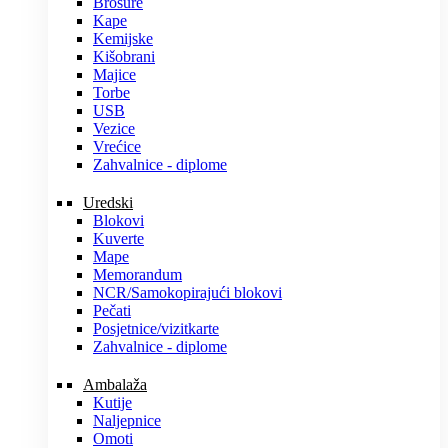
Brošure
Kape
Kemijske
Kišobrani
Majice
Torbe
USB
Vezice
Vrećice
Zahvalnice - diplome
Uredski
Blokovi
Kuverte
Mape
Memorandum
NCR/Samokopirajući blokovi
Pečati
Posjetnice/vizitkarte
Zahvalnice - diplome
Ambalaža
Kutije
Naljepnice
Omoti