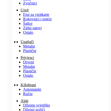
Zvučnici
Ured
Etui za vizitkarte
Rokovnici i notesi
Šalice
Zidni satovi
Ostalo
Upaljači
Metalni
Plastični
Privjesci
Drveni
Metalni
Plastični
Ostalo
Kišobrani
Automatski
Ručni
Alati
Džepne svjetiljke
Džepni nožići