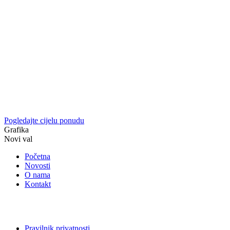
Pogledajte cijelu ponudu
Grafika
Novi val
Početna
Novosti
O nama
Kontakt
Pravilnik privatnosti