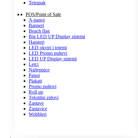
Tetrapak
POS/Point of Sale
A-panoi
Banneri
Beach flag
Big LED UP Display sistemi
Hangeri
LED okviri i totemi
LED Promo pultevi
LED UP Display sistemi
Letci
Naljepnice
Panoi
Plakati
Promo pultovi
Roll up
Tekstilni zidovi
Zastave
Zastavice
Wobbleri