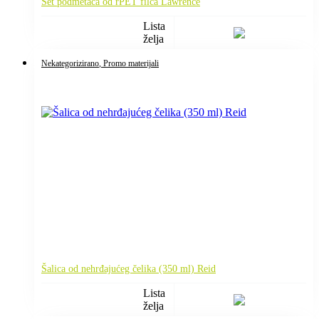
Set podmetača od rPET filca Lawrence
Lista
želja
Nekategorizirano
, Promo materijali
Šalica od nehrđajućeg čelika (350 ml) Reid
Lista
želja