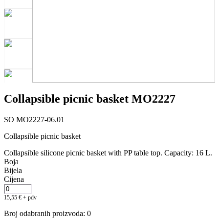
Collapsible picnic basket MO2227
SO MO2227-06.01
Collapsible picnic basket
Collapsible silicone picnic basket with PP table top. Capacity: 16 L.
Boja
Bijela
Cijena
15,55
€
+ pdv
Broj odabranih proizvoda
:
0