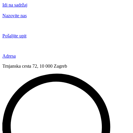
Idi na sadržaj
Nazovite nas
+385 91 6673 789
Pošaljite upit
novival@novival.hr
Adresa
Trnjanska cesta 72, 10 000 Zagreb