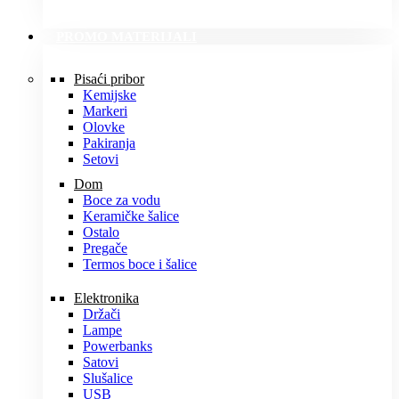
PROMO MATERIJALI
Pisaći pribor
Kemijske
Markeri
Olovke
Pakiranja
Setovi
Dom
Boce za vodu
Keramičke šalice
Ostalo
Pregače
Termos boce i šalice
Elektronika
Držači
Lampe
Powerbanks
Satovi
Slušalice
USB