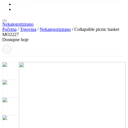
KONTAKT
KATALOZI
Nekategorizirano
Početna
/
Trgovina
/
Nekategorizirano
/ Collapsible picnic basket
MO2227
Dostupne boje