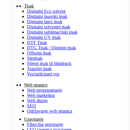
Tisak
Digitalni Eco solvent
Digitalni laserski tisak
Digitalni latex tisak
Digitalni solventni tisak
Digitalni sublimacijski tisak
Digitalni UV tisak
DTF Tisak
DTG Tisak / Direktni tisak
Offsetni tisak
Sitotisak
Slijepi tisak ili blindruck
Transfer tisak
Vez/aplicirani vez
Web stranice
Web programiranje
Web marketing
Web dizajn
SEO
Održavanje web stranica
Graviranje
Fiber/Jag graviranje
CO2 lasersko graviranje