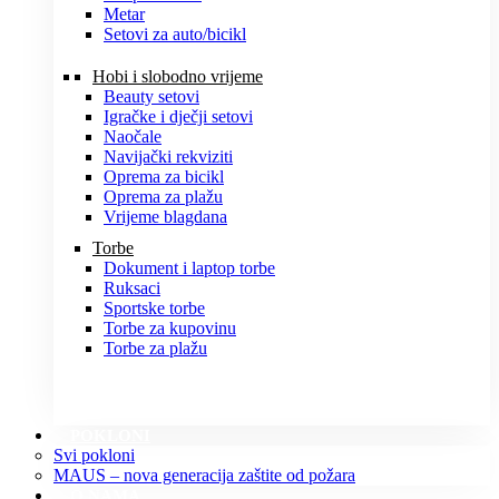
Metar
Setovi za auto/bicikl
Hobi i slobodno vrijeme
Beauty setovi
Igračke i dječji setovi
Naočale
Navijački rekviziti
Oprema za bicikl
Oprema za plažu
Vrijeme blagdana
Torbe
Dokument i laptop torbe
Ruksaci
Sportske torbe
Torbe za kupovinu
Torbe za plažu
POKLONI
Svi pokloni
MAUS – nova generacija zaštite od požara
O NAMA