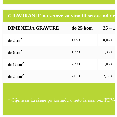
GRAVIRANJE na setove za vino ili setove od drv
DIMENZIJA GRAVURE
do 25 kom
25 – 1
2
1,09 €
0,86 €
do 2 c
m
2
1,73 €
1,35 €
do 6 c
m
2
2,32 €
1,86 €
do 12 c
m
2
2,65 €
2,12 €
do 20 c
m
* Cijene su izražene po komadu u neto iznosu bez PDV-a