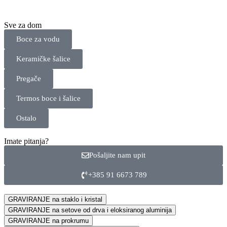
Sve za dom
Boce za vodu
Keramičke šalice
Pregače
Termos boce i šalice
Ostalo
Imate pitanja?
Pošaljite nam upit
+385 91 6673 789
GRAVIRANJE na staklo i kristal
GRAVIRANJE na setove od drva i eloksiranog aluminija
GRAVIRANJE na prokrumu