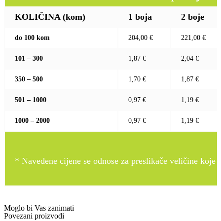
KOLIČINA (kom)
1 boja
2 boje
do 100 kom
204,00 €
221,00 €
101 – 300
1,87 €
2,04 €
350 – 500
1,70 €
1,87 €
501 – 1000
0,97 €
1,19 €
1000 – 2000
0,97 €
1,19 €
* Navedene cijene se odnose za preslikače veličine koje pr
Moglo bi Vas zanimati
Povezani proizvodi