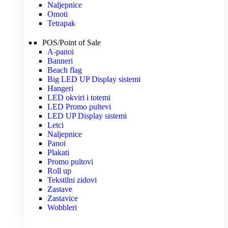
Naljepnice
Omoti
Tetrapak
POS/Point of Sale
A-panoi
Banneri
Beach flag
Big LED UP Display sistemi
Hangeri
LED okviri i totemi
LED Promo pultevi
LED UP Display sistemi
Letci
Naljepnice
Panoi
Plakati
Promo pultovi
Roll up
Tekstilni zidovi
Zastave
Zastavice
Wobbleri