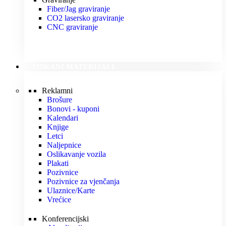
Fiber/Jag graviranje
CO2 lasersko graviranje
CNC graviranje
TISKANI MATERIJALI
Reklamni
Brošure
Bonovi - kuponi
Kalendari
Knjige
Letci
Naljepnice
Oslikavanje vozila
Plakati
Pozivnice
Pozivnice za vjenčanja
Ulaznice/Karte
Vrećice
Konferencijski