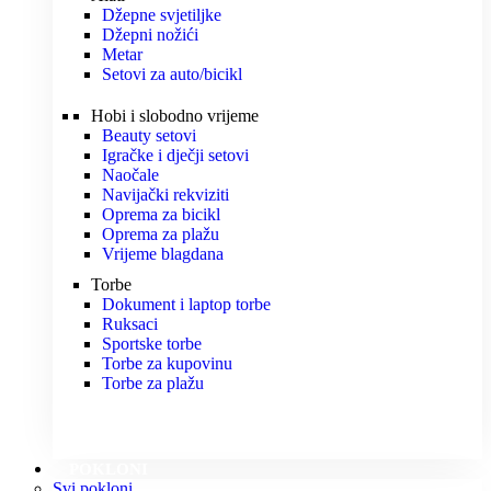
Džepne svjetiljke
Džepni nožići
Metar
Setovi za auto/bicikl
Hobi i slobodno vrijeme
Beauty setovi
Igračke i dječji setovi
Naočale
Navijački rekviziti
Oprema za bicikl
Oprema za plažu
Vrijeme blagdana
Torbe
Dokument i laptop torbe
Ruksaci
Sportske torbe
Torbe za kupovinu
Torbe za plažu
POKLONI
Svi pokloni