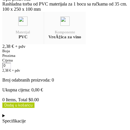
Rashladna torba od PVC materijala za 1 bocu sa ručkama od 35 cm.
100 x 250 x 100 mm
Materijal
Komponente
PVC
VreÄ‡ica za vino
2,38
€
+ pdv
Boja
Prozirna
Cijena
2,38
€
+ pdv
Broj odabranih proizvoda
:
0
Ukupna cijena
:
0,00
€
0 Items, Total $0.00
Dodaj u košaricu
Specifikacije