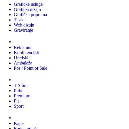
Grafičke usluge
Grafički dizajn
Grafička priprema
Tisak
Web dizajn
Graviranje
Tiskani materijali
Reklamni
Konferencijski
Uredski
Ambalaža
Pos / Point of Sale
Majice
T-Shirt
Polo
Premium
Fit
Sport
Odjeća
Kape
Radna odjeća