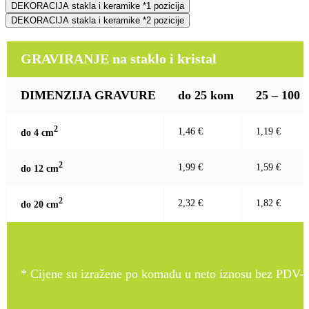
DEKORACIJA stakla i keramike *1 pozicija
DEKORACIJA stakla i keramike *2 pozicije
GRAVIRANJE na staklo i kristal
DIMENZIJA GRAVURE
do 25 kom
25 – 100
2
1,46 €
1,19 €
do 4 c
m
2
1,99 €
1,59 €
do 12 c
m
2
2,32 €
1,82 €
do 20 c
m
* Cijene su izražene po komadu u neto iznosu bez PDV-a