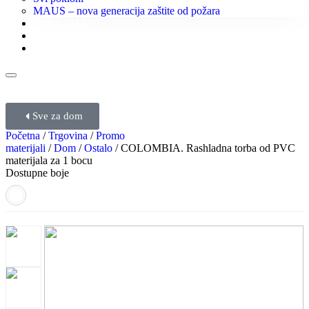
MAUS – nova generacija zaštite od požara
O NAMA
KONTAKT
KATALOZI
Sve za dom
Početna
/
Trgovina
/
Promo
materijali
/
Dom
/
Ostalo
/ COLOMBIA. Rashladna torba od PVC
materijala za 1 bocu
Dostupne boje