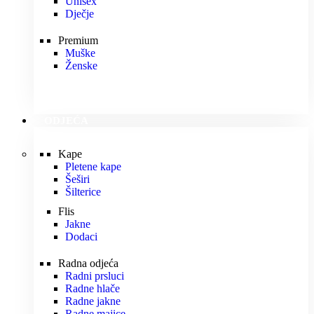
Unisex
Dječje
Premium
Muške
Ženske
ODJEĆA
Kape
Pletene kape
Šeširi
Šilterice
Flis
Jakne
Dodaci
Radna odjeća
Radni prsluci
Radne hlače
Radne jakne
Radne majice