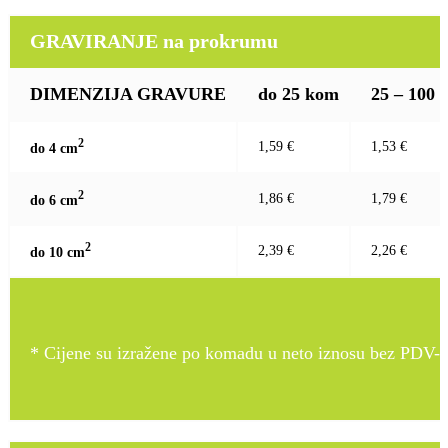
GRAVIRANJE na prokrumu
DIMENZIJA GRAVURE
do 25 kom
25 – 100
2
1,59 €
1,53 €
do 4 c
m
2
1,86 €
1,79 €
do 6 c
m
2
2,39 €
2,26 €
do 10 c
m
* Cijene su izražene po komadu u neto iznosu bez PDV-a