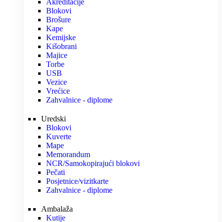
Akreditacije
Blokovi
Brošure
Kape
Kemijske
Kišobrani
Majice
Torbe
USB
Vezice
Vrećice
Zahvalnice - diplome
Uredski
Blokovi
Kuverte
Mape
Memorandum
NCR/Samokopirajući blokovi
Pečati
Posjetnice/vizitkarte
Zahvalnice - diplome
Ambalaža
Kutije