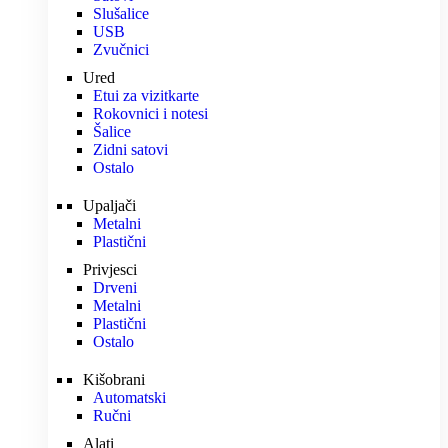
Slušalice
USB
Zvučnici
Ured
Etui za vizitkarte
Rokovnici i notesi
Šalice
Zidni satovi
Ostalo
Upaljači
Metalni
Plastični
Privjesci
Drveni
Metalni
Plastični
Ostalo
Kišobrani
Automatski
Ručni
Alati