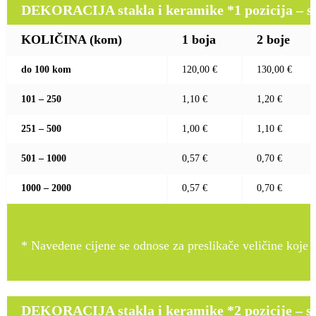
DEKORACIJA stakla i keramike *1 pozicija – sito
KOLIČINA (kom)
1 boja
2 boje
do 100 kom
120,00 €
130,00 €
101 – 250
1,10 €
1,20 €
251 – 500
1,00 €
1,10 €
501 – 1000
0,57 €
0,70 €
1000 – 2000
0,57 €
0,70 €
* Navedene cijene se odnose za preslikače veličine koje pr
DEKORACIJA stakla i keramike *2 pozicije – sito 