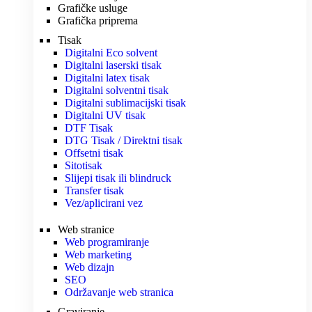
Grafičke usluge
Grafička priprema
Tisak
Digitalni Eco solvent
Digitalni laserski tisak
Digitalni latex tisak
Digitalni solventni tisak
Digitalni sublimacijski tisak
Digitalni UV tisak
DTF Tisak
DTG Tisak / Direktni tisak
Offsetni tisak
Sitotisak
Slijepi tisak ili blindruck
Transfer tisak
Vez/aplicirani vez
Web stranice
Web programiranje
Web marketing
Web dizajn
SEO
Održavanje web stranica
Graviranje