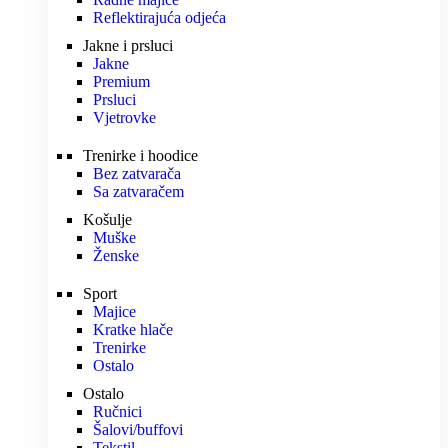
Reflektirajuća odjeća
Jakne i prsluci
Jakne
Premium
Prsluci
Vjetrovke
Trenirke i hoodice
Bez zatvarača
Sa zatvaračem
Košulje
Muške
Ženske
Sport
Majice
Kratke hlače
Trenirke
Ostalo
Ostalo
Ručnici
Šalovi/buffovi
Tekstil