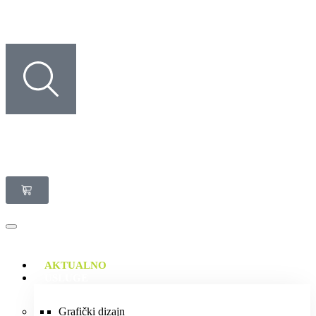
0
AKTUALNO
USLUGE
Grafički dizajn