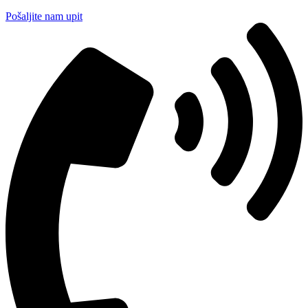
Pošaljite nam upit