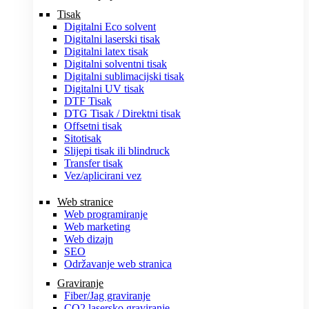
Tisak
Digitalni Eco solvent
Digitalni laserski tisak
Digitalni latex tisak
Digitalni solventni tisak
Digitalni sublimacijski tisak
Digitalni UV tisak
DTF Tisak
DTG Tisak / Direktni tisak
Offsetni tisak
Sitotisak
Slijepi tisak ili blindruck
Transfer tisak
Vez/aplicirani vez
Web stranice
Web programiranje
Web marketing
Web dizajn
SEO
Održavanje web stranica
Graviranje
Fiber/Jag graviranje
CO2 lasersko graviranje