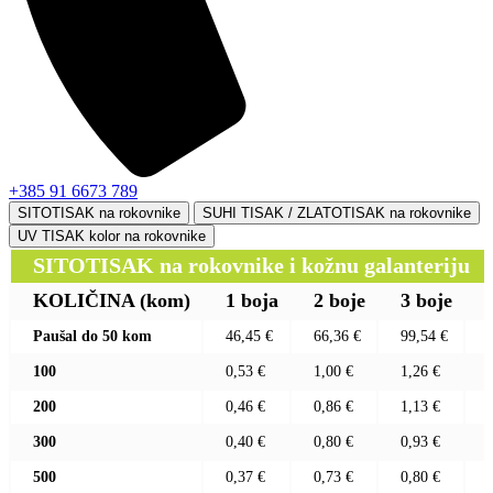
+385 91 6673 789
SITOTISAK na rokovnike
SUHI TISAK / ZLATOTISAK na rokovnike
UV TISAK kolor na rokovnike
SITOTISAK na rokovnike i kožnu galanteriju
KOLIČINA
(kom)
1 boja
2 boje
3 boje
Paušal do 50 kom
46,45 €
66,36 €
99,54 €
100
0,53 €
1,00 €
1,26 €
200
0,46 €
0,86 €
1,13 €
300
0,40 €
0,80 €
0,93 €
500
0,37 €
0,73 €
0,80 €