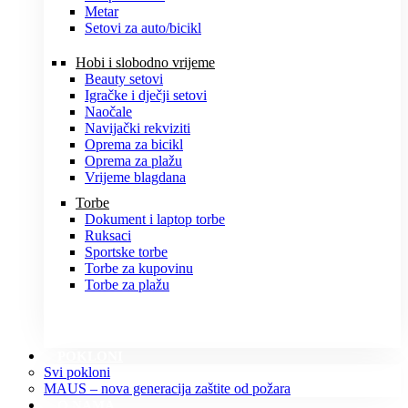
Metar
Setovi za auto/bicikl
Hobi i slobodno vrijeme
Beauty setovi
Igračke i dječji setovi
Naočale
Navijački rekviziti
Oprema za bicikl
Oprema za plažu
Vrijeme blagdana
Torbe
Dokument i laptop torbe
Ruksaci
Sportske torbe
Torbe za kupovinu
Torbe za plažu
POKLONI
Svi pokloni
MAUS – nova generacija zaštite od požara
O NAMA