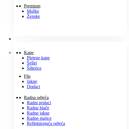
Premium
Muške
Ženske
ODJEĆA
Kape
Pletene kape
Šeširi
Šilterice
Flis
Jakne
Dodaci
Radna odjeća
Radni prsluci
Radne hlače
Radne jakne
Radne majice
Reflektirajuća odjeća