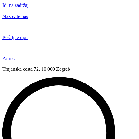
Idi na sadržaj
Nazovite nas
+385 91 6673 789
Pošaljite upit
novival@novival.hr
Adresa
Trnjanska cesta 72, 10 000 Zagreb