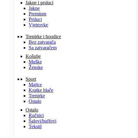
Jakne i prsluci
Jakne
Premium
Prsluci
Vjetrovke
Trenirke i hoodice
Bez zatvarača
Sa zatvaračem
Košulje
Muške
Ženske
Sport
Majice
Kratke hlače
Trenirke
Ostalo
Ostalo
Ručnici
Šalovi/buffovi
Tekstil