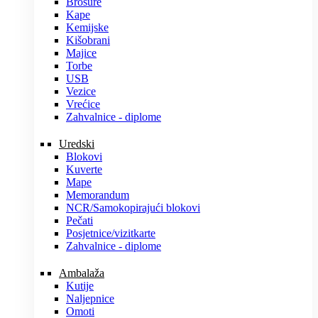
Brošure
Kape
Kemijske
Kišobrani
Majice
Torbe
USB
Vezice
Vrećice
Zahvalnice - diplome
Uredski
Blokovi
Kuverte
Mape
Memorandum
NCR/Samokopirajući blokovi
Pečati
Posjetnice/vizitkarte
Zahvalnice - diplome
Ambalaža
Kutije
Naljepnice
Omoti