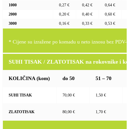
1000
0,27 €
0,42 €
0,64 €
2000
0,20 €
0,40 €
0,60 €
3000
0,16 €
0,33 €
0,53 €
* Cijene su izražene po komadu u neto iznosu bez PDV-a
SUHI TISAK / ZLATOTISAK na rokovnike i kož
KOLIČINA
(kom)
do 50
51 – 70
SUHI TISAK
70,00 €
1,50 €
ZLATOTISAK
80,00 €
1,70 €