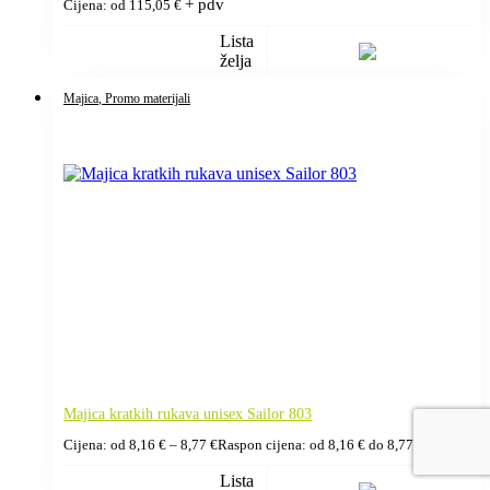
+ pdv
Cijena: od
115,05
€
Lista
želja
Majica
, Promo materijali
Majica kratkih rukava unisex Sailor 803
+ pdv
Cijena: od
8,16
€
–
8,77
€
Raspon cijena: od 8,16 € do 8,77 €
Lista