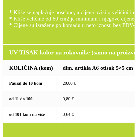
* Kliše se naplaćuje posebno, a cijena ovisi o veličini i d
* Kliše veličine od 60 cm2 je minimum i njegove cijene
* Cijene su izražene po komadu u neto iznosu bez PDV-a
UV TISAK kolor na rokovnike (samo na proizvod
KOLIČINA
(kom)
dim. artikla A6 otisak 5×5 cm
Paušal do 10 kom
20,00 €
od 11 do 100
0,80 €
od 101 kom na više
0,64 €