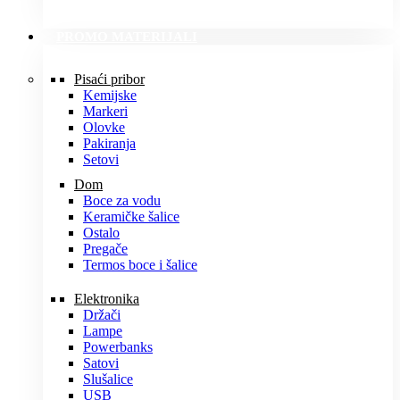
PROMO MATERIJALI
Pisaći pribor
Kemijske
Markeri
Olovke
Pakiranja
Setovi
Dom
Boce za vodu
Keramičke šalice
Ostalo
Pregače
Termos boce i šalice
Elektronika
Držači
Lampe
Powerbanks
Satovi
Slušalice
USB