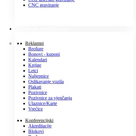
CNC graviranje
TISKANI MATERIJALI
Reklamni
Brošure
Bonovi - kuponi
Kalendari
Knjige
Letci
Naljepnice
Oslikavanje vozila
Plakati
Pozivnice
Pozivnice za vjenčanja
Ulaznice/Karte
Vrećice
Konferencijski
Akreditacije
Blokovi