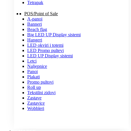
Tetrapak
POS/Point of Sale
A-panoi
Banneri
Beach flag
Big LED UP Display sistemi
Hangeri
LED okviri i totemi
LED Promo pultevi
LED UP Display sistemi
Letci
Naljepnice
Panoi
Plakati
Promo pultovi
Roll up
Tekstilni zidovi
Zastave
Zastavice
Wobbleri