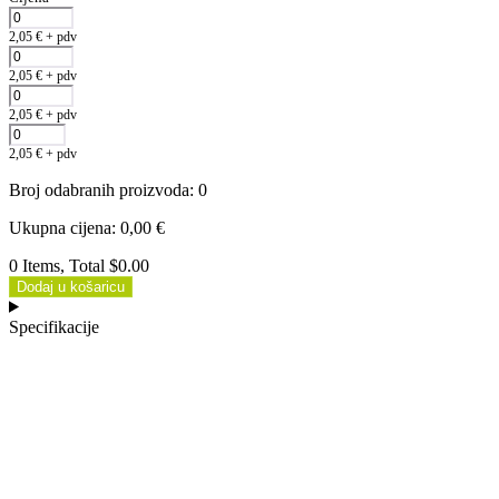
2,05
€
+ pdv
2,05
€
+ pdv
2,05
€
+ pdv
2,05
€
+ pdv
Broj odabranih proizvoda
:
0
Ukupna cijena
:
0,00
€
0 Items, Total $0.00
Dodaj u košaricu
Specifikacije