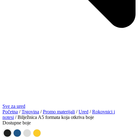
Sve za ured
Početna
/
Trgovina
/
Promo materijali
/
Ured
/
Rokovnici i
notesi
/ Bilježnica A5 formata koja otkriva boje
Dostupne boje