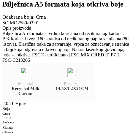
Bilježnica A5 formata koja otkriva boje
Odabrana boja: Crna
SO MO2580-03.01
Opis proizvoda
Bilježnica A5 formata s tvrdim koricama od recikliranog kartona.
Bež korice. Uvez. 160 stranica od recikliranog papira s linijama (80
listova). Elastična traka za zatvaranje, vrpca za označavanje stranica
u boji koja odgovara otkrivenoj boji. Nakon laserskog graviranja,
boja se otkriva. FSC® certificirano | FSC MIX CREDIT, P7.1,
FSC-C213206
Materijal
Dimenzije
Recycled Milk
14.5X1.2X21CM
Carton
2,05
€
+ pdv
Boja
Crna
Plava
Srebrna
Zlatna
Cijena