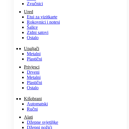
Zvučnici
Ured
Etui za vizitkarte
Rokovnici i notesi
Šalice
Zidni satovi
Ostalo
Upaljači
Metalni
Plastični
Privjesci
Drveni
Metalni
Plastični
Ostalo
Kišobrani
Automatski
Ručni
Alati
Džepne svjetiljke
Džepni nožići