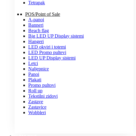
Tetrapak
POS/Point of Sale
A-panoi
Banneri
Beach flag
Big LED UP Display sistemi
Hangeri
LED okviri i totemi
LED Promo pultevi
LED UP Display sistemi
Letci
Naljepnice
Panoi
Plakati
Promo pultovi
Roll up
Tekstilni zidovi
Zastave
Zastavice
Wobbleri