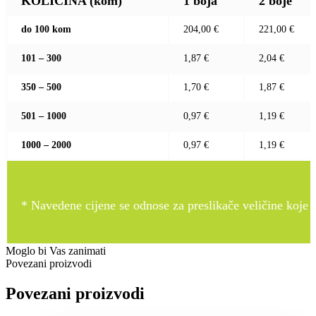
KOLIČINA (kom)
1 boja
2 boje
do 100 kom
204,00 €
221,00 €
101 – 300
1,87 €
2,04 €
350 – 500
1,70 €
1,87 €
501 – 1000
0,97 €
1,19 €
1000 – 2000
0,97 €
1,19 €
* Navedene cijene se odnose za preslikače veličine koje pr
Moglo bi Vas zanimati
Povezani proizvodi
Povezani proizvodi