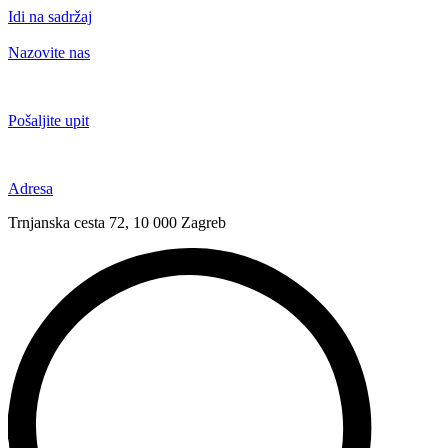
Idi na sadržaj
Nazovite nas
+385 91 6673 789
Pošaljite upit
novival@novival.hr
Adresa
Trnjanska cesta 72, 10 000 Zagreb