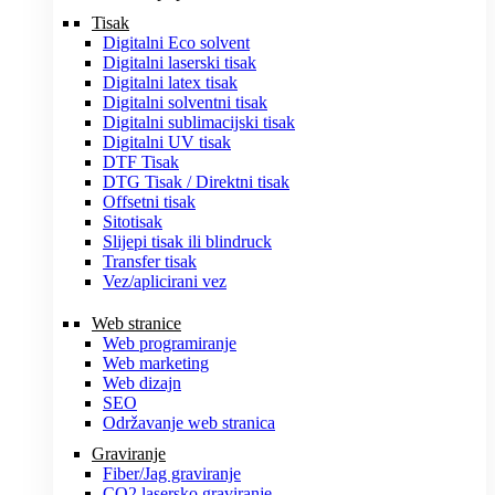
Tisak
Digitalni Eco solvent
Digitalni laserski tisak
Digitalni latex tisak
Digitalni solventni tisak
Digitalni sublimacijski tisak
Digitalni UV tisak
DTF Tisak
DTG Tisak / Direktni tisak
Offsetni tisak
Sitotisak
Slijepi tisak ili blindruck
Transfer tisak
Vez/aplicirani vez
Web stranice
Web programiranje
Web marketing
Web dizajn
SEO
Održavanje web stranica
Graviranje
Fiber/Jag graviranje
CO2 lasersko graviranje