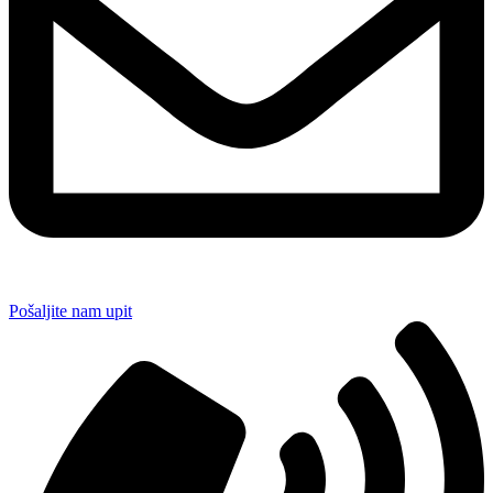
Pošaljite nam upit