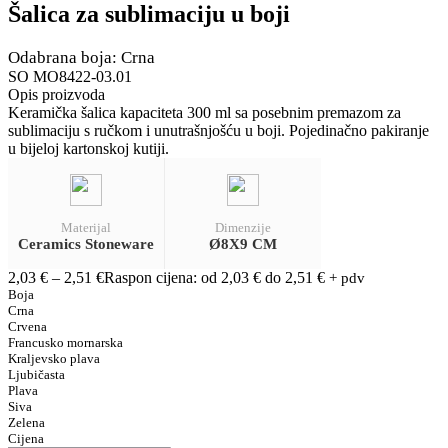
Šalica za sublimaciju u boji
Odabrana boja: Crna
SO MO8422-03.01
Opis proizvoda
Keramička šalica kapaciteta 300 ml sa posebnim premazom za
sublimaciju s ručkom i unutrašnjošću u boji. Pojedinačno pakiranje
u bijeloj kartonskoj kutiji.
Materijal
Dimenzije
Ceramics Stoneware
Ø8X9 CM
2,03
€
–
2,51
€
Raspon cijena: od 2,03 € do 2,51 €
+ pdv
Boja
Crna
Crvena
Francusko mornarska
Kraljevsko plava
Ljubičasta
Plava
Siva
Zelena
Cijena