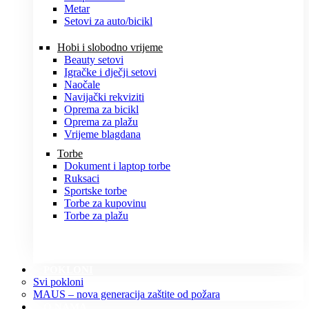
Metar
Setovi za auto/bicikl
Hobi i slobodno vrijeme
Beauty setovi
Igračke i dječji setovi
Naočale
Navijački rekviziti
Oprema za bicikl
Oprema za plažu
Vrijeme blagdana
Torbe
Dokument i laptop torbe
Ruksaci
Sportske torbe
Torbe za kupovinu
Torbe za plažu
POKLONI
Svi pokloni
MAUS – nova generacija zaštite od požara
O NAMA