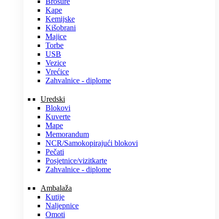
Brošure
Kape
Kemijske
Kišobrani
Majice
Torbe
USB
Vezice
Vrećice
Zahvalnice - diplome
Uredski
Blokovi
Kuverte
Mape
Memorandum
NCR/Samokopirajući blokovi
Pečati
Posjetnice/vizitkarte
Zahvalnice - diplome
Ambalaža
Kutije
Naljepnice
Omoti