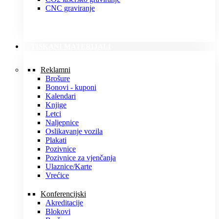
CNC graviranje
TISKANI MATERIJALI
Reklamni
Brošure
Bonovi - kuponi
Kalendari
Knjige
Letci
Naljepnice
Oslikavanje vozila
Plakati
Pozivnice
Pozivnice za vjenčanja
Ulaznice/Karte
Vrećice
Konferencijski
Akreditacije
Blokovi