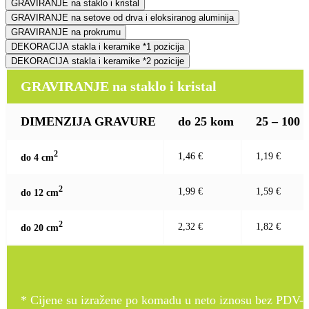
GRAVIRANJE na staklo i kristal
GRAVIRANJE na setove od drva i eloksiranog aluminija
GRAVIRANJE na prokrumu
DEKORACIJA stakla i keramike *1 pozicija
DEKORACIJA stakla i keramike *2 pozicije
GRAVIRANJE na staklo i kristal
DIMENZIJA GRAVURE
do 25 kom
25 – 100
2
1,46 €
1,19 €
do 4 c
m
2
1,99 €
1,59 €
do 12 c
m
2
2,32 €
1,82 €
do 20 c
m
* Cijene su izražene po komadu u neto iznosu bez PDV-a