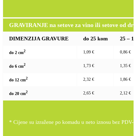
GRAVIRANJE na setove za vino ili setove od drv
DIMENZIJA GRAVURE
do 25 kom
25 – 1
2
1,09 €
0,86 €
do 2 c
m
2
1,73 €
1,35 €
do 6 c
m
2
2,32 €
1,86 €
do 12 c
m
2
2,65 €
2,12 €
do 20 c
m
* Cijene su izražene po komadu u neto iznosu bez PDV-a