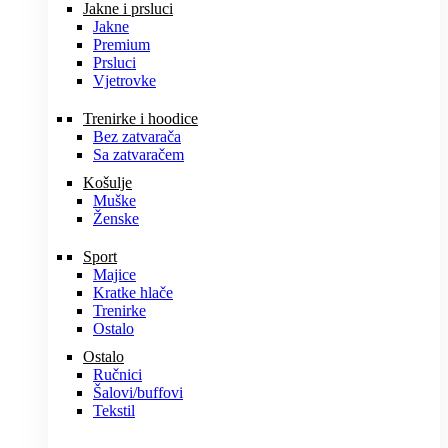
Jakne i prsluci
Jakne
Premium
Prsluci
Vjetrovke
Trenirke i hoodice
Bez zatvarača
Sa zatvaračem
Košulje
Muške
Ženske
Sport
Majice
Kratke hlače
Trenirke
Ostalo
Ostalo
Ručnici
Šalovi/buffovi
Tekstil