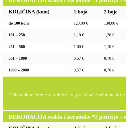
DEKORACIJA stakla i keramike *1 pozicija – sito
KOLIČINA (kom)
1 boja
2 boje
do 100 kom
120,00 €
130,00 €
101 – 250
1,10 €
1,20 €
251 – 500
1,00 €
1,10 €
501 – 1000
0,57 €
0,70 €
1000 – 2000
0,57 €
0,70 €
* Navedene cijene se odnose za preslikače veličine koje pr
DEKORACIJA stakla i keramike *2 pozicije – sito 