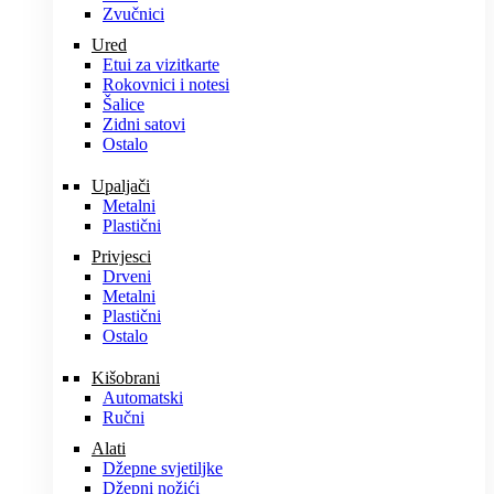
Zvučnici
Ured
Etui za vizitkarte
Rokovnici i notesi
Šalice
Zidni satovi
Ostalo
Upaljači
Metalni
Plastični
Privjesci
Drveni
Metalni
Plastični
Ostalo
Kišobrani
Automatski
Ručni
Alati
Džepne svjetiljke
Džepni nožići