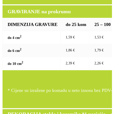
GRAVIRANJE na prokrumu
DIMENZIJA GRAVURE
do 25 kom
25 – 100
2
1,59 €
1,53 €
do 4 c
m
2
1,86 €
1,79 €
do 6 c
m
2
2,39 €
2,26 €
do 10 c
m
* Cijene su izražene po komadu u neto iznosu bez PDV-a