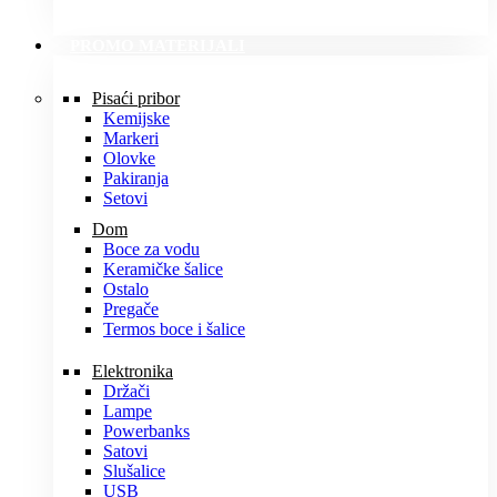
PROMO MATERIJALI
Pisaći pribor
Kemijske
Markeri
Olovke
Pakiranja
Setovi
Dom
Boce za vodu
Keramičke šalice
Ostalo
Pregače
Termos boce i šalice
Elektronika
Držači
Lampe
Powerbanks
Satovi
Slušalice
USB