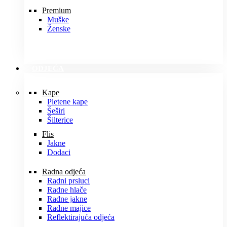
Premium
Muške
Ženske
ODJEĆA
Kape
Pletene kape
Šeširi
Šilterice
Flis
Jakne
Dodaci
Radna odjeća
Radni prsluci
Radne hlače
Radne jakne
Radne majice
Reflektirajuća odjeća