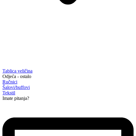
Tablica veličina
Odjeća - ostalo
Ručnici
Šalovi/buffovi
Tekstil
Imate pitanja?