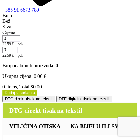
+385 91 6673 789
Boja
Bež
Siva
Cijena
22,59
€
+ pdv
22,59
€
+ pdv
Broj odabranih proizvoda
:
0
Ukupna cijena
:
0,00
€
0 Items, Total $0.00
Dodaj u košaricu
DTG direkt tisak na tekstil
DTF digitalni tisak na tekstil
DTG direkt tisak na tekstil
VELIČINA OTISKA
NA BIJELU ILI SVIJETLU (b