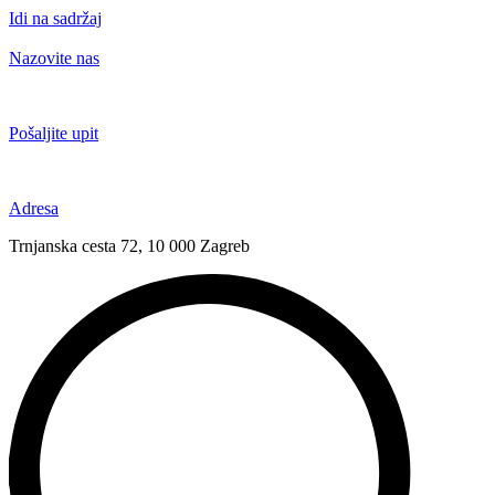
Idi na sadržaj
Nazovite nas
+385 91 6673 789
Pošaljite upit
novival@novival.hr
Adresa
Trnjanska cesta 72, 10 000 Zagreb