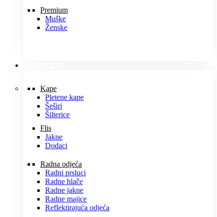
Premium
Muške
Ženske
ODJEĆA
Kape
Pletene kape
Šeširi
Šilterice
Flis
Jakne
Dodaci
Radna odjeća
Radni prsluci
Radne hlače
Radne jakne
Radne majice
Reflektirajuća odjeća