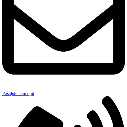
Pošaljite nam upit