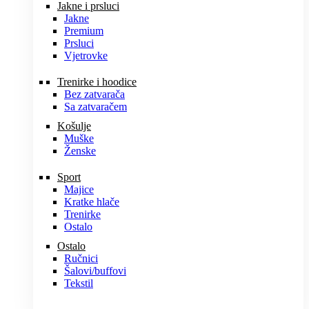
Jakne i prsluci
Jakne
Premium
Prsluci
Vjetrovke
Trenirke i hoodice
Bez zatvarača
Sa zatvaračem
Košulje
Muške
Ženske
Sport
Majice
Kratke hlače
Trenirke
Ostalo
Ostalo
Ručnici
Šalovi/buffovi
Tekstil