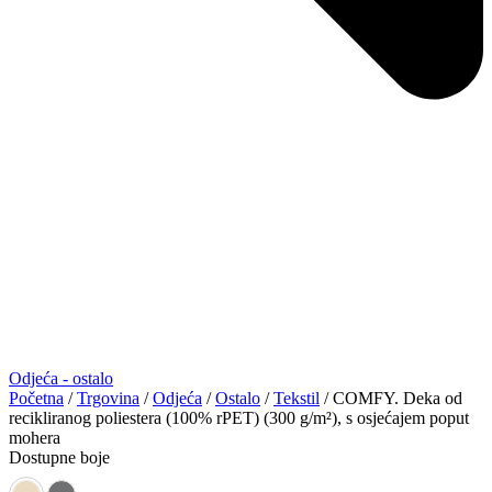
Odjeća - ostalo
Početna
/
Trgovina
/
Odjeća
/
Ostalo
/
Tekstil
/ COMFY. Deka od
recikliranog poliestera (100% rPET) (300 g/m²), s osjećajem poput
mohera
Dostupne boje