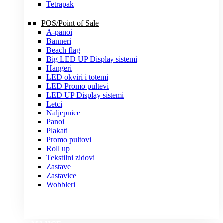
Tetrapak
POS/Point of Sale
A-panoi
Banneri
Beach flag
Big LED UP Display sistemi
Hangeri
LED okviri i totemi
LED Promo pultevi
LED UP Display sistemi
Letci
Naljepnice
Panoi
Plakati
Promo pultovi
Roll up
Tekstilni zidovi
Zastave
Zastavice
Wobbleri