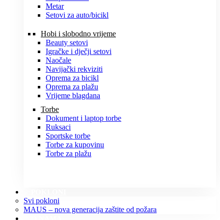
Metar
Setovi za auto/bicikl
Hobi i slobodno vrijeme
Beauty setovi
Igračke i dječji setovi
Naočale
Navijački rekviziti
Oprema za bicikl
Oprema za plažu
Vrijeme blagdana
Torbe
Dokument i laptop torbe
Ruksaci
Sportske torbe
Torbe za kupovinu
Torbe za plažu
POKLONI
Svi pokloni
MAUS – nova generacija zaštite od požara
O NAMA