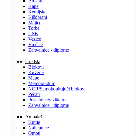
Brošure
Kape
Kemijske
Kišobrani
Majice
Torbe
USB
Vezice
Vrećice
Zahvalnice - diplome
Uredski
Blokovi
Kuverte
Mape
Memorandum
NCR/Samokopirajući blokovi
Pečati
Posjetnice/vizitkarte
Zahvalnice - diplome
Ambalaža
Kutije
Naljepnice
Omoti