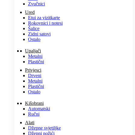
Zvučnici
Ured
Etui za vizitkarte
Rokovnici i notesi
Šalice
Zidni satovi
Ostalo
Upaljači
Metalni
Plastični
Privjesci
Drveni
Metalni
Plastični
Ostalo
Kišobrani
Automatski
Ručni
Alati
Džepne svjetiljke
Džepni nožići