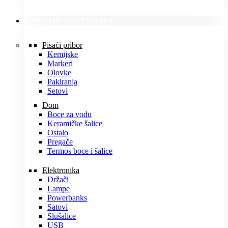
PROMO MATERIJALI
Pisaći pribor
Kemijske
Markeri
Olovke
Pakiranja
Setovi
Dom
Boce za vodu
Keramičke šalice
Ostalo
Pregače
Termos boce i šalice
Elektronika
Držači
Lampe
Powerbanks
Satovi
Slušalice
USB