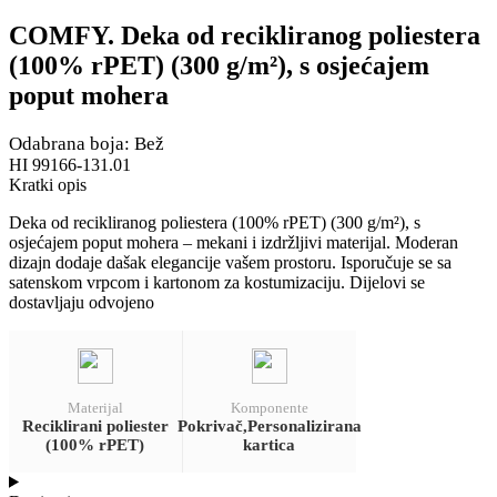
COMFY. Deka od recikliranog poliestera
(100% rPET) (300 g/m²), s osjećajem
poput mohera
Odabrana boja: Bež
HI 99166-131.01
Kratki opis
Deka od recikliranog poliestera (100% rPET) (300 g/m²), s
osjećajem poput mohera – mekani i izdržljivi materijal. Moderan
dizajn dodaje dašak elegancije vašem prostoru. Isporučuje se sa
satenskom vrpcom i kartonom za kostumizaciju. Dijelovi se
dostavljaju odvojeno
Materijal
Komponente
Reciklirani poliester
Pokrivač,Personalizirana
(100% rPET)
kartica