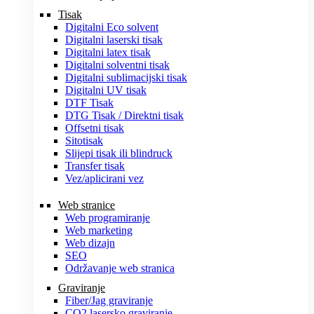
Tisak
Digitalni Eco solvent
Digitalni laserski tisak
Digitalni latex tisak
Digitalni solventni tisak
Digitalni sublimacijski tisak
Digitalni UV tisak
DTF Tisak
DTG Tisak / Direktni tisak
Offsetni tisak
Sitotisak
Slijepi tisak ili blindruck
Transfer tisak
Vez/aplicirani vez
Web stranice
Web programiranje
Web marketing
Web dizajn
SEO
Održavanje web stranica
Graviranje
Fiber/Jag graviranje
CO2 lasersko graviranje