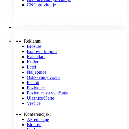
CNC graviranje
TISKANI MATERIJALI
Reklamni
Brošure
Bonovi - kuponi
Kalendari
Knjige
Letci
Naljepnice
Oslikavanje vozila
Plakati
Pozivnice
Pozivnice za vjenčanja
Ulaznice/Karte
Vrećice
Konferencijski
Akreditacije
Blokovi