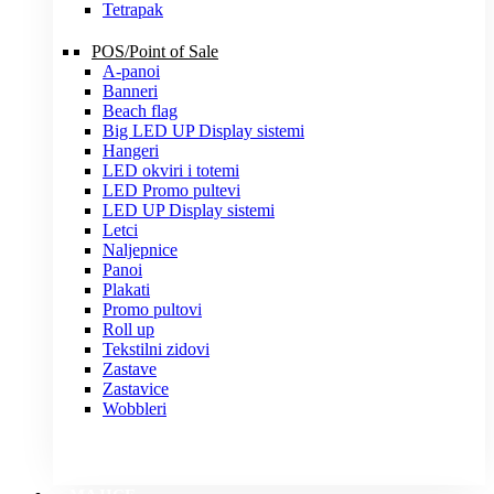
Tetrapak
POS/Point of Sale
A-panoi
Banneri
Beach flag
Big LED UP Display sistemi
Hangeri
LED okviri i totemi
LED Promo pultevi
LED UP Display sistemi
Letci
Naljepnice
Panoi
Plakati
Promo pultovi
Roll up
Tekstilni zidovi
Zastave
Zastavice
Wobbleri