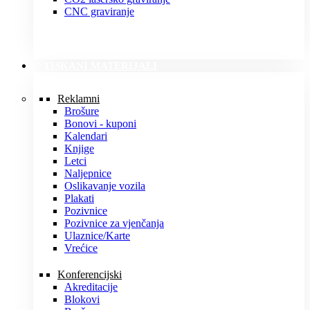
CNC graviranje
TISKANI MATERIJALI
Reklamni
Brošure
Bonovi - kuponi
Kalendari
Knjige
Letci
Naljepnice
Oslikavanje vozila
Plakati
Pozivnice
Pozivnice za vjenčanja
Ulaznice/Karte
Vrećice
Konferencijski
Akreditacije
Blokovi