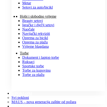
Metar
Setovi za auto/bicikl
Hobi i slobodno vrijeme
Beauty setovi
Igračke i dječji setovi
Naočale
Navijački rekviziti
Oprema za bicikl
Oprema za plažu
Vrijeme blagdana
Torbe
Dokument i laptop torbe
Ruksaci
Sportske torbe
Torbe za kupovinu
Torbe za plažu
POKLONI
Svi pokloni
MAUS – nova generacija zaštite od požara
O NAMA