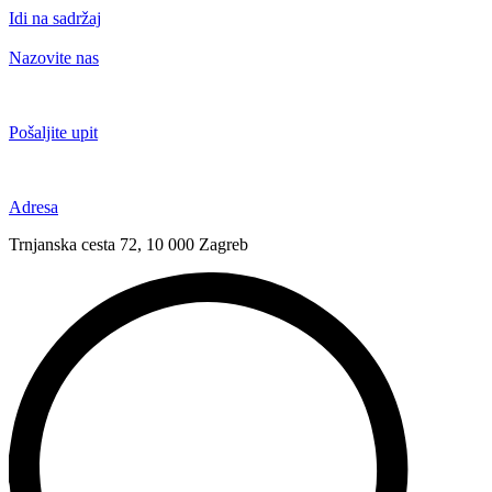
Idi na sadržaj
Nazovite nas
+385 91 6673 789
Pošaljite upit
novival@novival.hr
Adresa
Trnjanska cesta 72, 10 000 Zagreb