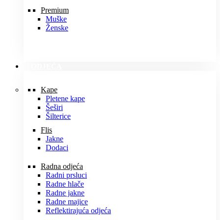
Premium
Muške
Ženske
ODJEĆA
Kape
Pletene kape
Šeširi
Šilterice
Flis
Jakne
Dodaci
Radna odjeća
Radni prsluci
Radne hlače
Radne jakne
Radne majice
Reflektirajuća odjeća