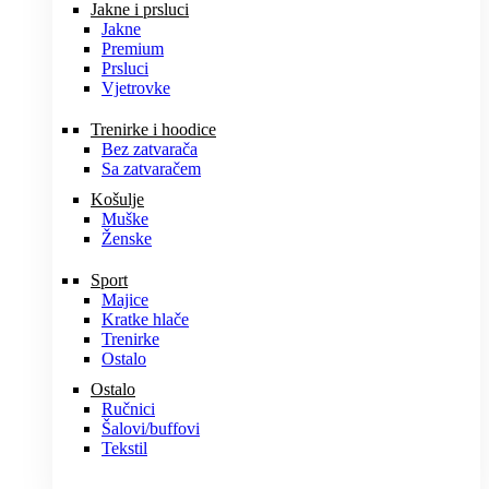
Jakne i prsluci
Jakne
Premium
Prsluci
Vjetrovke
Trenirke i hoodice
Bez zatvarača
Sa zatvaračem
Košulje
Muške
Ženske
Sport
Majice
Kratke hlače
Trenirke
Ostalo
Ostalo
Ručnici
Šalovi/buffovi
Tekstil