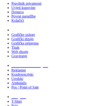
Pravilnik privatnosti
Uvjeti kupovine
Dostava
Povrat narudžbe
Kolačići
Usluge
Grafičke usluge
Grafički dizajn
Grafička priprema
Tisak
Web dizajn
Graviranje
Tiskani materijali
Reklamni
Konferencijski
Uredski
Ambalaža
Pos / Point of Sale
Majice
T-Shirt
Polo