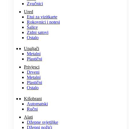
Zvučnici
Ured
Etui za vizitkarte
Rokovnici i notesi
Šalice
Zidni satovi
Ostalo
Upaljači
Metalni
Plastični
Privjesci
Drveni
Metalni
Plastični
Ostalo
Kišobrani
Automatski
Ručni
Alati
Džepne svjetiljke
Džepni nožići