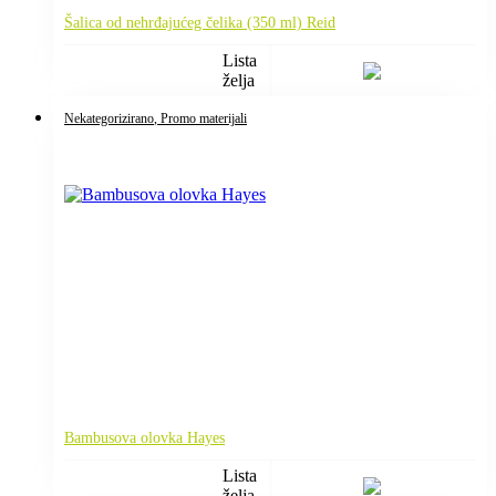
Šalica od nehrđajućeg čelika (350 ml) Reid
Lista
želja
Nekategorizirano
, Promo materijali
Bambusova olovka Hayes
Lista
želja