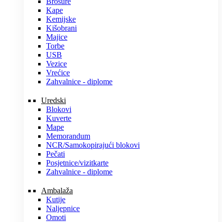
Brošure
Kape
Kemijske
Kišobrani
Majice
Torbe
USB
Vezice
Vrećice
Zahvalnice - diplome
Uredski
Blokovi
Kuverte
Mape
Memorandum
NCR/Samokopirajući blokovi
Pečati
Posjetnice/vizitkarte
Zahvalnice - diplome
Ambalaža
Kutije
Naljepnice
Omoti