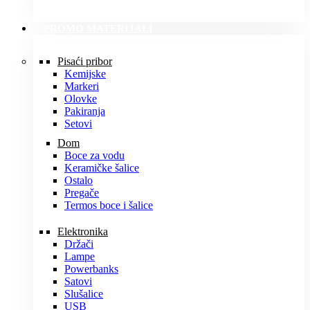
PROMO MATERIJALI
Pisaći pribor
Kemijske
Markeri
Olovke
Pakiranja
Setovi
Dom
Boce za vodu
Keramičke šalice
Ostalo
Pregače
Termos boce i šalice
Elektronika
Držači
Lampe
Powerbanks
Satovi
Slušalice
USB