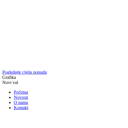
Pogledajte cijelu ponudu
Grafika
Novi val
Početna
Novosti
O nama
Kontakt