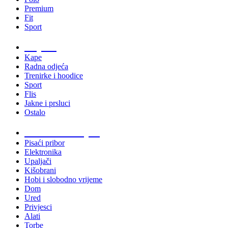
Premium
Fit
Sport
Odjeća
Kape
Radna odjeća
Trenirke i hoodice
Sport
Flis
Jakne i prsluci
Ostalo
Promo materijali
Pisaći pribor
Elektronika
Upaljači
Kišobrani
Hobi i slobodno vrijeme
Dom
Ured
Privjesci
Alati
Torbe