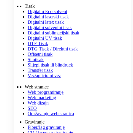
Tisak
Digitalni Eco solvent
Digitalni laserski tisak
Digitalni latex tisak
Digitalni solventni tisak
Digitalni sublimacijski tisak
Digitalni UV tisak
DTF Tisak
DTG Tisak / Direktni tisak
Offsetni tisak
Sitotisak
Slijepi tisak ili blindruck
Transfer tisak
Vez/aplicirani vez
Web stranice
Web programiranje
Web marketing
Web dizajn
SEO
Održavanje web stranica
Graviranje
Fiber/Jag graviranje
CO2 lasersko graviranje