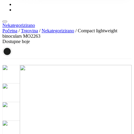
KONTAKT
KATALOZI
Nekategorizirano
Početna
/
Trgovina
/
Nekategorizirano
/ Compact lightweight
binoculars MO2263
Dostupne boje