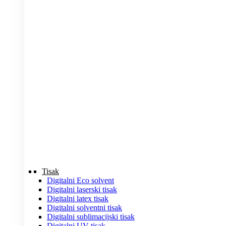
Tisak
Digitalni Eco solvent
Digitalni laserski tisak
Digitalni latex tisak
Digitalni solventni tisak
Digitalni sublimacijski tisak
Digitalni UV tisak