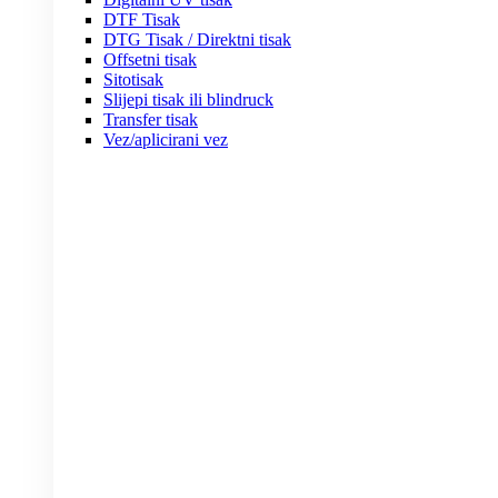
DTF Tisak
DTG Tisak / Direktni tisak
Offsetni tisak
Sitotisak
Slijepi tisak ili blindruck
Transfer tisak
Vez/aplicirani vez