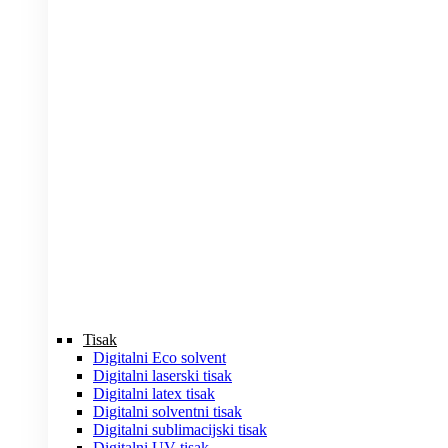
Tisak
Digitalni Eco solvent
Digitalni laserski tisak
Digitalni latex tisak
Digitalni solventni tisak
Digitalni sublimacijski tisak
Digitalni UV tisak