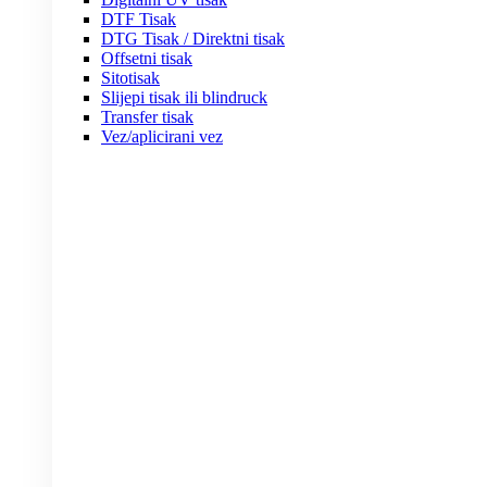
DTF Tisak
DTG Tisak / Direktni tisak
Offsetni tisak
Sitotisak
Slijepi tisak ili blindruck
Transfer tisak
Vez/aplicirani vez