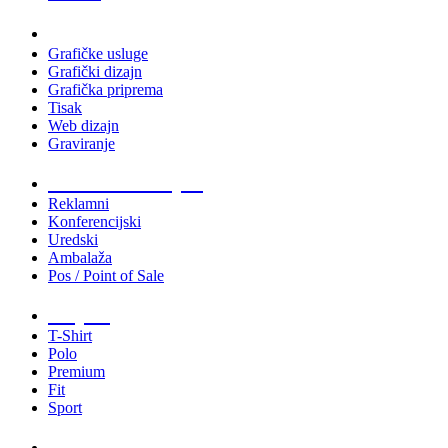
Usluge
Grafičke usluge
Grafički dizajn
Grafička priprema
Tisak
Web dizajn
Graviranje
Tiskani materijali
Reklamni
Konferencijski
Uredski
Ambalaža
Pos / Point of Sale
Majice
T-Shirt
Polo
Premium
Fit
Sport
Odjeća