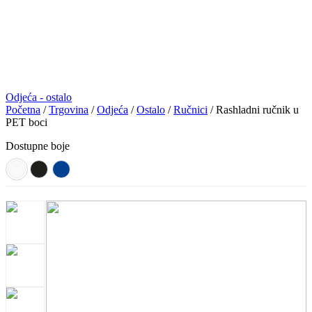
Odjeća - ostalo
Početna
/
Trgovina
/
Odjeća
/
Ostalo
/
Ručnici
/ Rashladni ručnik u
PET boci
Dostupne boje