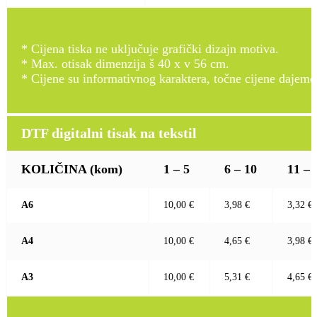
* Cijena tiska ne uključuje grafički dizajn motiva.
* Max. otisak dimenzija š 40 x v 56 cm.
* Cijene su informativnog karaktera, točne cijene dajemo
DTF digitalni tisak na tekstil
KOLIČINA
(kom)
1 – 5
6 – 10
11 – 
A6
10,00 €
3,98 €
3,32 €
A4
10,00 €
4,65 €
3,98 €
A3
10,00 €
5,31 €
4,65 €