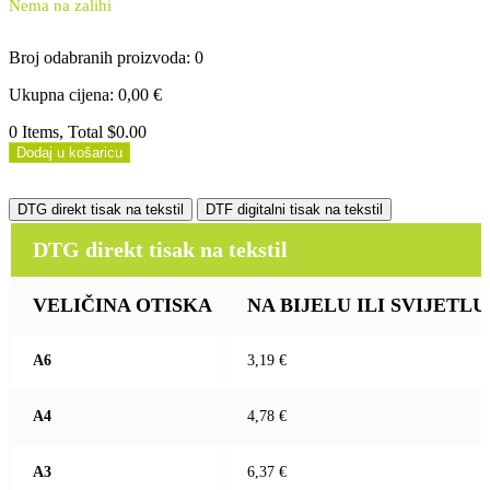
Nema na zalihi
Broj odabranih proizvoda
:
0
Ukupna cijena
:
0,00
€
0 Items, Total $0.00
Dodaj u košaricu
DTG direkt tisak na tekstil
DTF digitalni tisak na tekstil
DTG direkt tisak na tekstil
VELIČINA OTISKA
NA BIJELU ILI SVIJETLU (b
A6
3,19 €
A4
4,78 €
A3
6,37 €