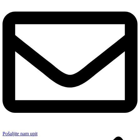
Pošaljite nam upit