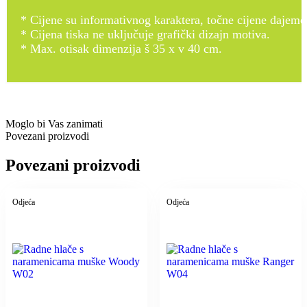
* Cijene su informativnog karaktera, točne cijene dajemo
* Cijena tiska ne uključuje grafički dizajn motiva.
* Max. otisak dimenzija š 35 x v 40 cm.
Moglo bi Vas zanimati
Povezani proizvodi
Povezani proizvodi
Odjeća
Odjeća