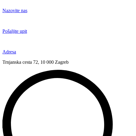
Idi
na
Nazovite nas
sadržaj
+385 91 6673 789
Pošaljite upit
novival@novival.hr
Adresa
Trnjanska cesta 72, 10 000 Zagreb