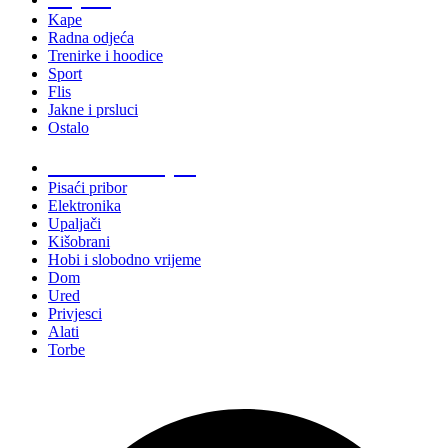
Kape
Radna odjeća
Trenirke i hoodice
Sport
Flis
Jakne i prsluci
Ostalo
Promo materijali
Pisaći pribor
Elektronika
Upaljači
Kišobrani
Hobi i slobodno vrijeme
Dom
Ured
Privjesci
Alati
Torbe