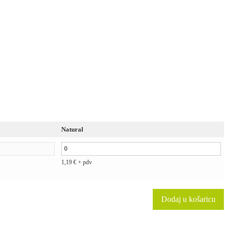
Natural
1,19
€
+ pdv
Dodaj u košaricu