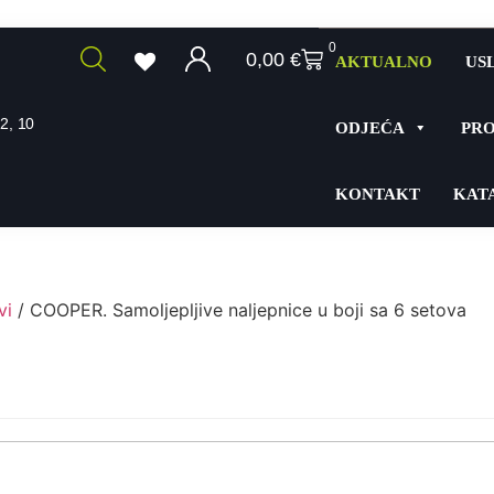
0
0,00
€
AKTUALNO
US
2, 10
ODJEĆA
PRO
KONTAKT
KAT
vi
/ COOPER. Samoljepljive naljepnice u boji sa 6 setova