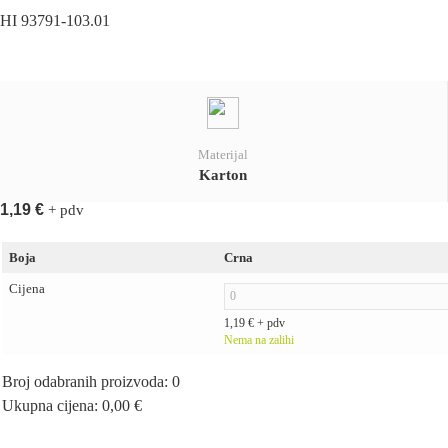
HI 93791-103.01
Materijal
Karton
1,19
€
+ pdv
Boja
Crna
Cijena
1,19
€
+ pdv
Nema na zalihi
Broj odabranih proizvoda
:
0
Ukupna cijena
:
0,00
€
0
Items,