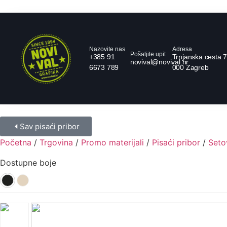
Nazovite nas
Adresa
Pošaljite upit
+385 91
Trnjanska cesta 7
novival@novival.hr
6673 789
000 Zagreb
Sav pisaći pribor
Početna
/
Trgovina
/
Promo materijali
/
Pisaći pribor
/
Seto
Dostupne boje