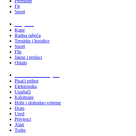
Premium
Fit
Sport
Odjeća
Kape
Radna odjeća
Trenirke i hoodice
Sport
Flis
Jakne i prsluci
Ostalo
Promo materijali
Pisaći pribor
Elektronika
Upaljači
Kišobrani
Hobi i slobodno vrijeme
Dom
Ured
Privjesci
Alati
Torbe