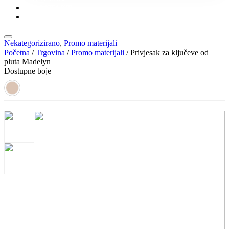
KONTAKT
KATALOZI
Nekategorizirano
,
Promo materijali
Početna
/
Trgovina
/
Promo materijali
/ Privjesak za ključeve od
pluta Madelyn
Dostupne boje