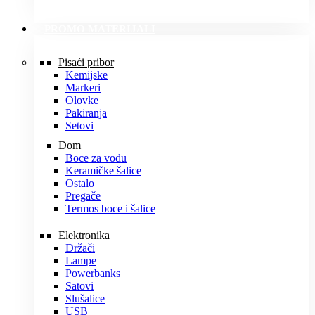
PROMO MATERIJALI
Pisaći pribor
Kemijske
Markeri
Olovke
Pakiranja
Setovi
Dom
Boce za vodu
Keramičke šalice
Ostalo
Pregače
Termos boce i šalice
Elektronika
Držači
Lampe
Powerbanks
Satovi
Slušalice
USB