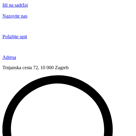
Idi na sadržaj
Nazovite nas
+385 91 6673 789
Pošaljite upit
novival@novival.hr
Adresa
Trnjanska cesta 72, 10 000 Zagreb