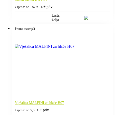
+ pdv
Cijena: od
157,61
€
Lista
želja
Promo materijali
Vješalica MALFINI za hlače H07
+ pdv
Cijena: od
5,60
€