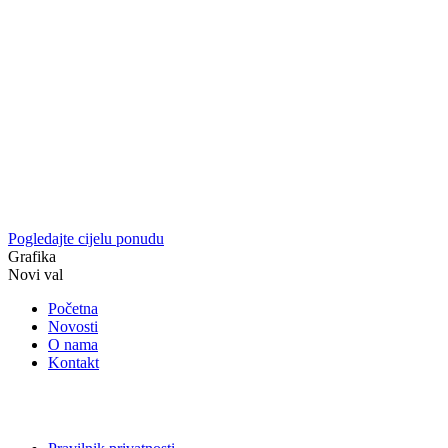
Pogledajte cijelu ponudu
Grafika
Novi val
Početna
Novosti
O nama
Kontakt