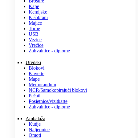
Brošure
Kape
Kemijske
Kišobrani
Majice
Torbe
USB
Vezice
Vrećice
Zahvalnice - diplome
Uredski
Blokovi
Kuverte
Mape
Memorandum
NCR/Samokopirajući blokovi
Pečati
Posjetnice/vizitkarte
Zahvalnice - diplome
Ambalaža
Kutije
Naljepnice
Omoti