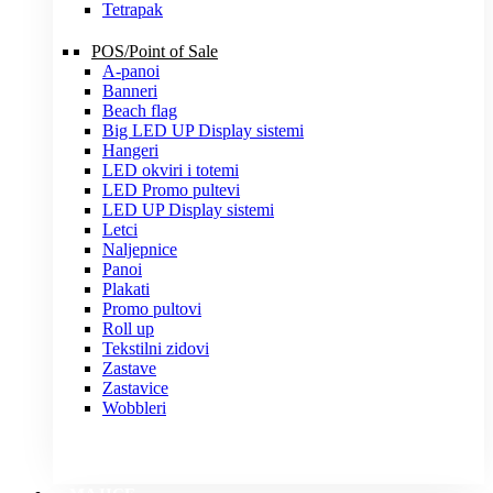
Tetrapak
POS/Point of Sale
A-panoi
Banneri
Beach flag
Big LED UP Display sistemi
Hangeri
LED okviri i totemi
LED Promo pultevi
LED UP Display sistemi
Letci
Naljepnice
Panoi
Plakati
Promo pultovi
Roll up
Tekstilni zidovi
Zastave
Zastavice
Wobbleri