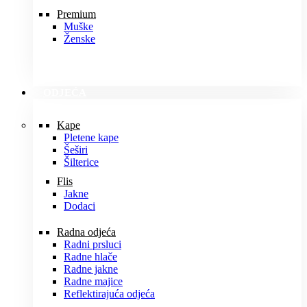
Premium
Muške
Ženske
ODJEĆA
Kape
Pletene kape
Šeširi
Šilterice
Flis
Jakne
Dodaci
Radna odjeća
Radni prsluci
Radne hlače
Radne jakne
Radne majice
Reflektirajuća odjeća