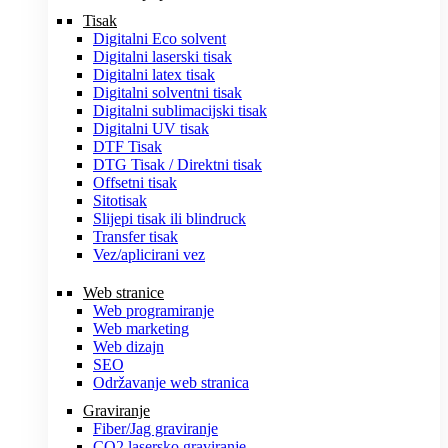
Tisak
Digitalni Eco solvent
Digitalni laserski tisak
Digitalni latex tisak
Digitalni solventni tisak
Digitalni sublimacijski tisak
Digitalni UV tisak
DTF Tisak
DTG Tisak / Direktni tisak
Offsetni tisak
Sitotisak
Slijepi tisak ili blindruck
Transfer tisak
Vez/aplicirani vez
Web stranice
Web programiranje
Web marketing
Web dizajn
SEO
Održavanje web stranica
Graviranje
Fiber/Jag graviranje
CO2 lasersko graviranje