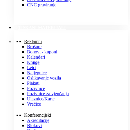
CNC graviranje
TISKANI MATERIJALI
Reklamni
Brošure
Bonovi - kuponi
Kalendari
Knjige
Letci
Naljepnice
Oslikavanje vozila
Plakati
Pozivnice
Pozivnice za vjenčanja
Ulaznice/Karte
Vrećice
Konferencijski
Akreditacije
Blokovi