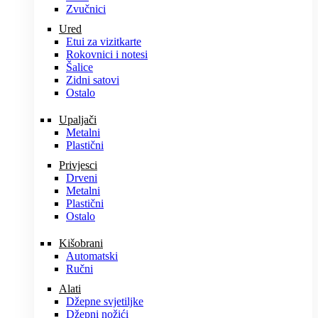
Zvučnici
Ured
Etui za vizitkarte
Rokovnici i notesi
Šalice
Zidni satovi
Ostalo
Upaljači
Metalni
Plastični
Privjesci
Drveni
Metalni
Plastični
Ostalo
Kišobrani
Automatski
Ručni
Alati
Džepne svjetiljke
Džepni nožići