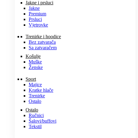
Jakne i prsluci
Jakne
Premium
Prsluci
Vjetrovke
Trenirke i hoodice
Bez zatvarača
Sa zatvaračem
Košulje
Muške
Ženske
Sport
Majice
Kratke hlače
Trenirke
Ostalo
Ostalo
Ručnici
Šalovi/buffovi
Tekstil