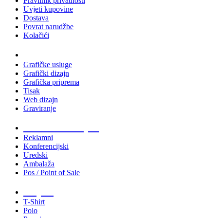
Pravilnik privatnosti
Uvjeti kupovine
Dostava
Povrat narudžbe
Kolačići
Usluge
Grafičke usluge
Grafički dizajn
Grafička priprema
Tisak
Web dizajn
Graviranje
Tiskani materijali
Reklamni
Konferencijski
Uredski
Ambalaža
Pos / Point of Sale
Majice
T-Shirt
Polo