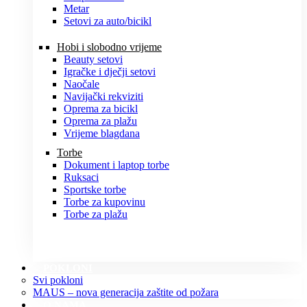
Metar
Setovi za auto/bicikl
Hobi i slobodno vrijeme
Beauty setovi
Igračke i dječji setovi
Naočale
Navijački rekviziti
Oprema za bicikl
Oprema za plažu
Vrijeme blagdana
Torbe
Dokument i laptop torbe
Ruksaci
Sportske torbe
Torbe za kupovinu
Torbe za plažu
POKLONI
Svi pokloni
MAUS – nova generacija zaštite od požara
O NAMA