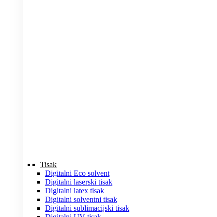
Tisak
Digitalni Eco solvent
Digitalni laserski tisak
Digitalni latex tisak
Digitalni solventni tisak
Digitalni sublimacijski tisak
Digitalni UV tisak