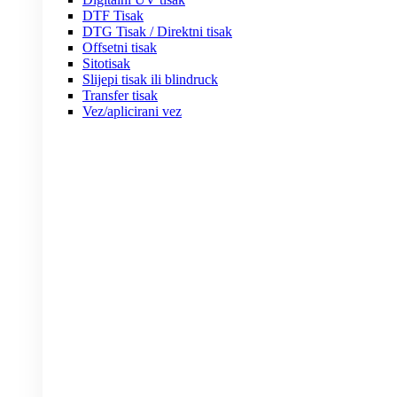
DTF Tisak
DTG Tisak / Direktni tisak
Offsetni tisak
Sitotisak
Slijepi tisak ili blindruck
Transfer tisak
Vez/aplicirani vez