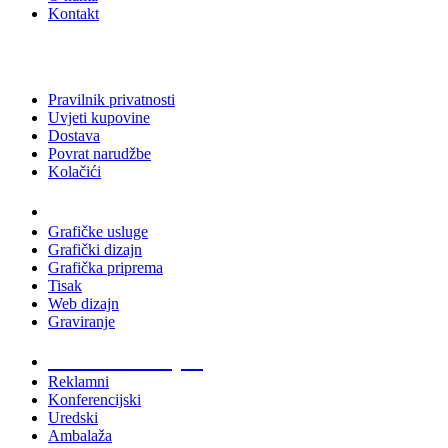
Kontakt
Pravilnik privatnosti
Uvjeti kupovine
Dostava
Povrat narudžbe
Kolačići
Usluge
Grafičke usluge
Grafički dizajn
Grafička priprema
Tisak
Web dizajn
Graviranje
Tiskani materijali
Reklamni
Konferencijski
Uredski
Ambalaža