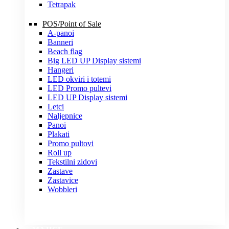
Tetrapak
POS/Point of Sale
A-panoi
Banneri
Beach flag
Big LED UP Display sistemi
Hangeri
LED okviri i totemi
LED Promo pultevi
LED UP Display sistemi
Letci
Naljepnice
Panoi
Plakati
Promo pultovi
Roll up
Tekstilni zidovi
Zastave
Zastavice
Wobbleri