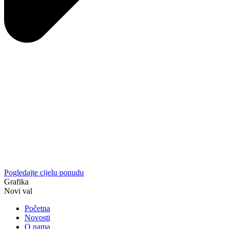
Pogledajte cijelu ponudu
Grafika
Novi val
Početna
Novosti
O nama