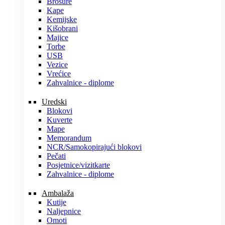
Brošure
Kape
Kemijske
Kišobrani
Majice
Torbe
USB
Vezice
Vrećice
Zahvalnice - diplome
Uredski
Blokovi
Kuverte
Mape
Memorandum
NCR/Samokopirajući blokovi
Pečati
Posjetnice/vizitkarte
Zahvalnice - diplome
Ambalaža
Kutije
Naljepnice
Omoti