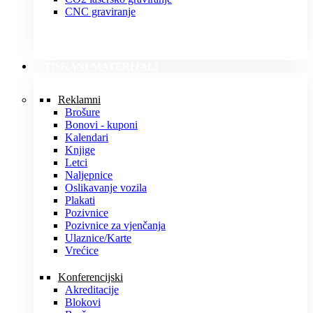
CNC graviranje
TISKANI MATERIJALI
Reklamni
Brošure
Bonovi - kuponi
Kalendari
Knjige
Letci
Naljepnice
Oslikavanje vozila
Plakati
Pozivnice
Pozivnice za vjenčanja
Ulaznice/Karte
Vrećice
Konferencijski
Akreditacije
Blokovi