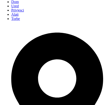
Dom
Ured
Privjesci
Alati
Torbe