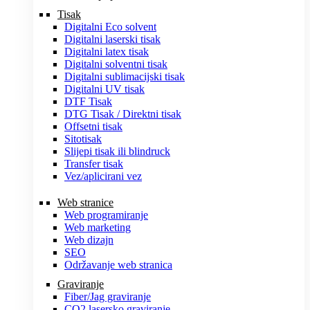
Tisak
Digitalni Eco solvent
Digitalni laserski tisak
Digitalni latex tisak
Digitalni solventni tisak
Digitalni sublimacijski tisak
Digitalni UV tisak
DTF Tisak
DTG Tisak / Direktni tisak
Offsetni tisak
Sitotisak
Slijepi tisak ili blindruck
Transfer tisak
Vez/aplicirani vez
Web stranice
Web programiranje
Web marketing
Web dizajn
SEO
Održavanje web stranica
Graviranje
Fiber/Jag graviranje
CO2 lasersko graviranje