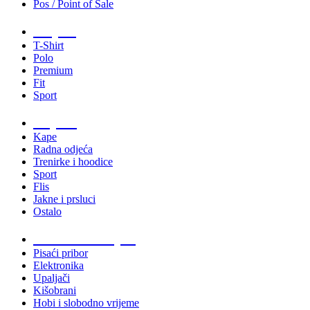
Pos / Point of Sale
Majice
T-Shirt
Polo
Premium
Fit
Sport
Odjeća
Kape
Radna odjeća
Trenirke i hoodice
Sport
Flis
Jakne i prsluci
Ostalo
Promo materijali
Pisaći pribor
Elektronika
Upaljači
Kišobrani
Hobi i slobodno vrijeme