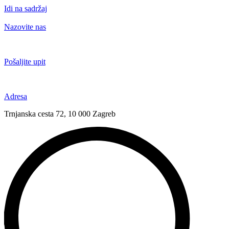
Idi na sadržaj
Nazovite nas
+385 91 6673 789
Pošaljite upit
novival@novival.hr
Adresa
Trnjanska cesta 72, 10 000 Zagreb