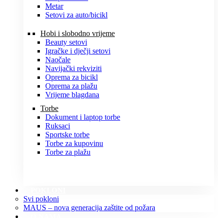
Metar
Setovi za auto/bicikl
Hobi i slobodno vrijeme
Beauty setovi
Igračke i dječji setovi
Naočale
Navijački rekviziti
Oprema za bicikl
Oprema za plažu
Vrijeme blagdana
Torbe
Dokument i laptop torbe
Ruksaci
Sportske torbe
Torbe za kupovinu
Torbe za plažu
POKLONI
Svi pokloni
MAUS – nova generacija zaštite od požara
O NAMA