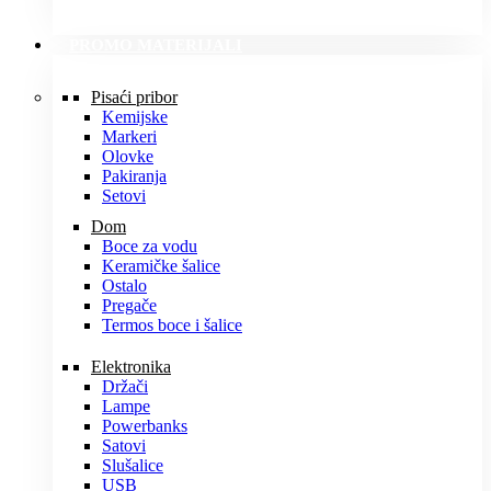
PROMO MATERIJALI
Pisaći pribor
Kemijske
Markeri
Olovke
Pakiranja
Setovi
Dom
Boce za vodu
Keramičke šalice
Ostalo
Pregače
Termos boce i šalice
Elektronika
Držači
Lampe
Powerbanks
Satovi
Slušalice
USB