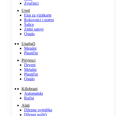
Zvučnici
Ured
Etui za vizitkarte
Rokovnici i notesi
Šalice
Zidni satovi
Ostalo
Upaljači
Metalni
Plastični
Privjesci
Drveni
Metalni
Plastični
Ostalo
Kišobrani
Automatski
Ručni
Alati
Džepne svjetiljke
Džepni nožići