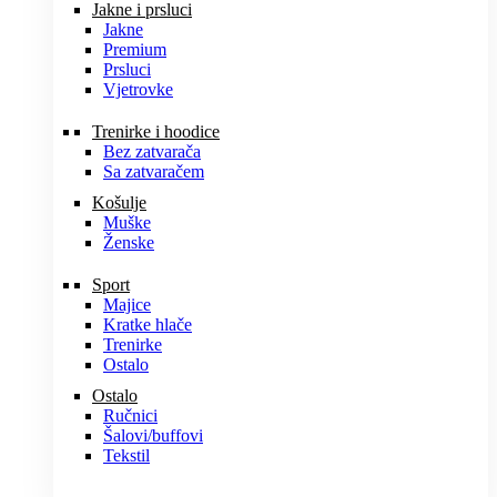
Jakne i prsluci
Jakne
Premium
Prsluci
Vjetrovke
Trenirke i hoodice
Bez zatvarača
Sa zatvaračem
Košulje
Muške
Ženske
Sport
Majice
Kratke hlače
Trenirke
Ostalo
Ostalo
Ručnici
Šalovi/buffovi
Tekstil