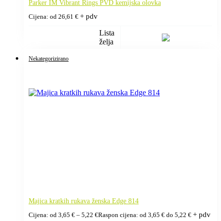
Parker IM Vibrant Rings PVD kemijska olovka
+ pdv
Cijena: od
26,61
€
Lista
želja
Nekategorizirano
Majica kratkih rukava ženska Edge 814
+ pdv
Cijena: od
3,65
€
–
5,22
€
Raspon cijena: od 3,65 € do 5,22 €