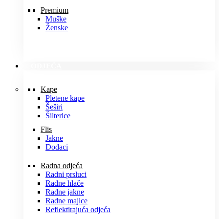
Premium
Muške
Ženske
ODJEĆA
Kape
Pletene kape
Šeširi
Šilterice
Flis
Jakne
Dodaci
Radna odjeća
Radni prsluci
Radne hlače
Radne jakne
Radne majice
Reflektirajuća odjeća