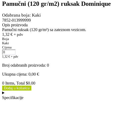
Pamučni (120 gr/m2) ruksak Dominique
Odabrana boja: Kaki
7852-013999999
Opis proizvoda
Pamučni ruksak (120 gr/m²) sa zateznom vezicom.
1,32
€
+ pdv
Boja
Kaki
Cijena
1,32
€
+ pdv
Broj odabranih proizvoda
:
0
Ukupna cijena
:
0,00
€
0 Items, Total $0.00
Dodaj u košaricu
Specifikacije