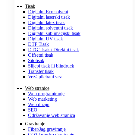
Tisak
Digitalni Eco solvent
Digitalni laserski tisak
Digitalni latex tisak
Digitalni solventni tisak
Digitalni sublimacijski tisak
Digitalni UV tisak
DTF Tisak
DTG Tisak / Direktni tisak
Offsetni tisak
Sitotisak
Slijepi tisak ili blindruck
Transfer tisak
Vez/aplicirani vez
Web stranice
Web programiranje
Web marketing
Web dizajn
SEO
Održavanje web stranica
Graviranje
Fiber/Jag graviranje
CO2 lasersko graviranje