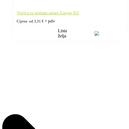
Vrećica za teretanu unisex Easygo 922
+ pdv
Cijena: od
3,31
€
Lista
želja