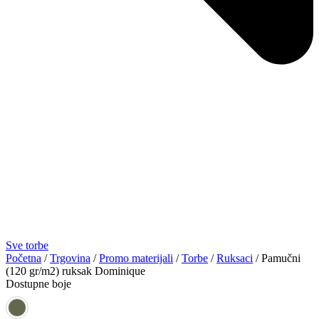
Sve torbe
Početna
/
Trgovina
/
Promo materijali
/
Torbe
/
Ruksaci
/ Pamučni
(120 gr/m2) ruksak Dominique
Dostupne boje