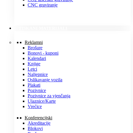
CNC graviranje
TISKANI MATERIJALI
Reklamni
Brošure
Bonovi - kuponi
Kalendari
Knjige
Letci
Naljepnice
Oslikavanje vozila
Plakati
Pozivnice
Pozivnice za vjenčanja
Ulaznice/Karte
Vrećice
Konferencijski
Akreditacije
Blokovi