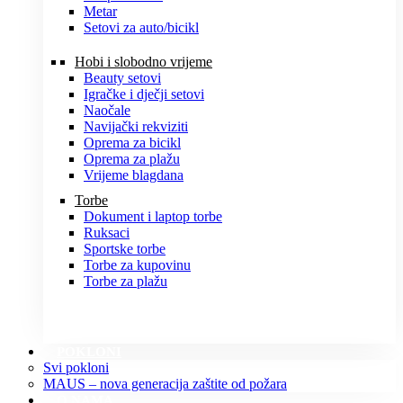
Metar
Setovi za auto/bicikl
Hobi i slobodno vrijeme
Beauty setovi
Igračke i dječji setovi
Naočale
Navijački rekviziti
Oprema za bicikl
Oprema za plažu
Vrijeme blagdana
Torbe
Dokument i laptop torbe
Ruksaci
Sportske torbe
Torbe za kupovinu
Torbe za plažu
POKLONI
Svi pokloni
MAUS – nova generacija zaštite od požara
O NAMA