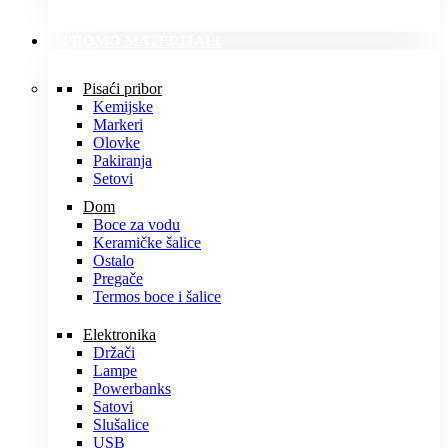
PROMO MATERIJALI
Pisaći pribor
Kemijske
Markeri
Olovke
Pakiranja
Setovi
Dom
Boce za vodu
Keramičke šalice
Ostalo
Pregače
Termos boce i šalice
Elektronika
Držači
Lampe
Powerbanks
Satovi
Slušalice
USB