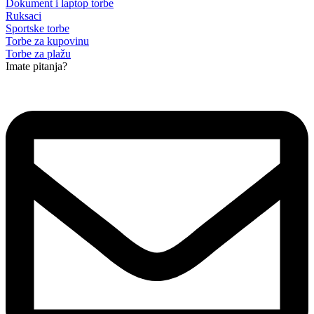
Dokument i laptop torbe
Ruksaci
Sportske torbe
Torbe za kupovinu
Torbe za plažu
Imate pitanja?