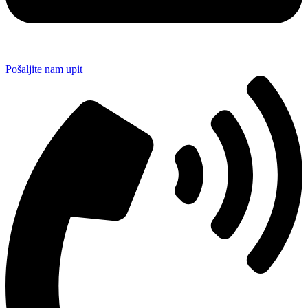
Pošaljite nam upit