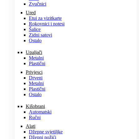
Zvučnici
Ured
Etui za vizitkarte
Rokovnici i notesi
Šalice
Zidni satovi
Ostalo
Upaljači
Metalni
Plastični
Privjesci
Drveni
Metalni
Plastični
Ostalo
Kišobrani
Automatski
Ručni
Alati
Džepne svjetiljke
Džepni nožići