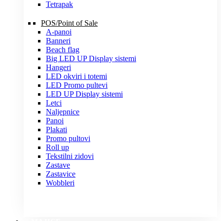
Tetrapak
POS/Point of Sale
A-panoi
Banneri
Beach flag
Big LED UP Display sistemi
Hangeri
LED okviri i totemi
LED Promo pultevi
LED UP Display sistemi
Letci
Naljepnice
Panoi
Plakati
Promo pultovi
Roll up
Tekstilni zidovi
Zastave
Zastavice
Wobbleri