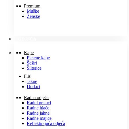
Premium
Muške
Ženske
ODJEĆA
Kape
Pletene kape
Šeširi
Šilterice
Flis
Jakne
Dodaci
Radna odjeća
Radni prsluci
Radne hlače
Radne jakne
Radne majice
Reflektirajuća odjeća