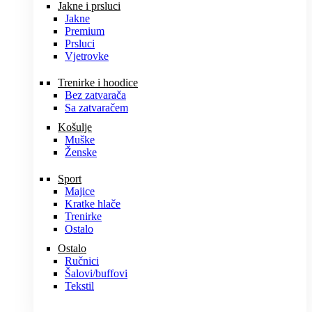
Jakne i prsluci
Jakne
Premium
Prsluci
Vjetrovke
Trenirke i hoodice
Bez zatvarača
Sa zatvaračem
Košulje
Muške
Ženske
Sport
Majice
Kratke hlače
Trenirke
Ostalo
Ostalo
Ručnici
Šalovi/buffovi
Tekstil