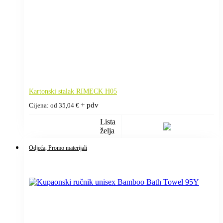
Kartonski stalak RIMECK H05
+ pdv
Cijena: od
35,04
€
Lista
želja
Odjeća
, Promo materijali