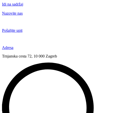
Idi na sadržaj
Nazovite nas
+385 91 6673 789
Pošaljite upit
novival@novival.hr
Adresa
Trnjanska cesta 72, 10 000 Zagreb