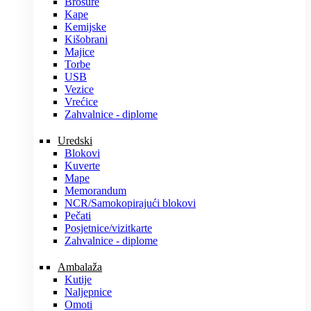
Brošure
Kape
Kemijske
Kišobrani
Majice
Torbe
USB
Vezice
Vrećice
Zahvalnice - diplome
Uredski
Blokovi
Kuverte
Mape
Memorandum
NCR/Samokopirajući blokovi
Pečati
Posjetnice/vizitkarte
Zahvalnice - diplome
Ambalaža
Kutije
Naljepnice
Omoti