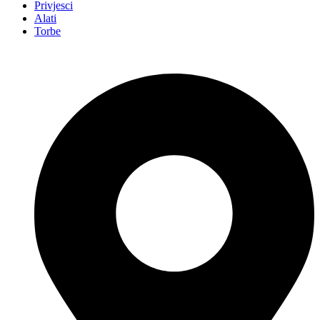
Privjesci
Alati
Torbe