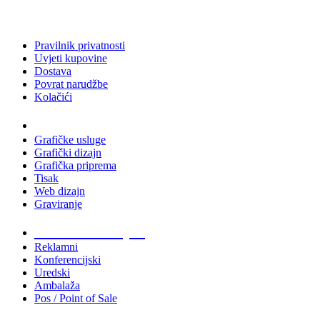
Pravilnik privatnosti
Uvjeti kupovine
Dostava
Povrat narudžbe
Kolačići
Usluge
Grafičke usluge
Grafički dizajn
Grafička priprema
Tisak
Web dizajn
Graviranje
Tiskani materijali
Reklamni
Konferencijski
Uredski
Ambalaža
Pos / Point of Sale