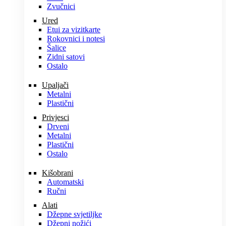
Zvučnici
Ured
Etui za vizitkarte
Rokovnici i notesi
Šalice
Zidni satovi
Ostalo
Upaljači
Metalni
Plastični
Privjesci
Drveni
Metalni
Plastični
Ostalo
Kišobrani
Automatski
Ručni
Alati
Džepne svjetiljke
Džepni nožići