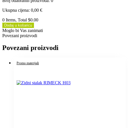
Broj odabranih proizvoda
:
0
Ukupna cijena
:
0,00
€
0 Items, Total $0.00
Dodaj u košaricu
Moglo bi Vas zanimati
Povezani proizvodi
Povezani proizvodi
Promo materijali