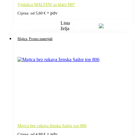
Vješalica MALFINI za hlače H07
+ pdv
Cijena: od
5,60
€
Lista
želja
Majica
, Promo materijali
Majica bez rukava ženska Sailor top 806
+ pdv
Cijena: od
4,88
€