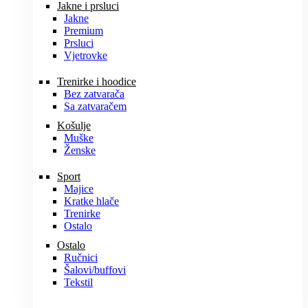
Jakne i prsluci
Jakne
Premium
Prsluci
Vjetrovke
Trenirke i hoodice
Bez zatvarača
Sa zatvaračem
Košulje
Muške
Ženske
Sport
Majice
Kratke hlače
Trenirke
Ostalo
Ostalo
Ručnici
Šalovi/buffovi
Tekstil