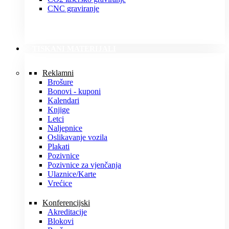
CNC graviranje
TISKANI MATERIJALI
Reklamni
Brošure
Bonovi - kuponi
Kalendari
Knjige
Letci
Naljepnice
Oslikavanje vozila
Plakati
Pozivnice
Pozivnice za vjenčanja
Ulaznice/Karte
Vrećice
Konferencijski
Akreditacije
Blokovi