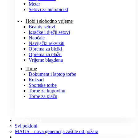
Metar
Setovi za auto/bicikl
Hobi i slobodno vrijeme
Beauty setovi
Igračke i dječji setovi
Naočale
Navijački rekviziti
Oprema za bicikl
Oprema za plažu
Vrijeme blagdana
Torbe
Dokument i laptop torbe
Ruksaci
Sportske torbe
Torbe za kupovinu
Torbe za plažu
POKLONI
Svi pokloni
MAUS – nova generacija zaštite od požara
O NAMA