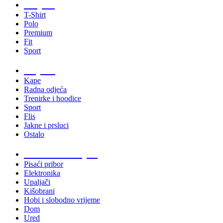
Majice
T-Shirt
Polo
Premium
Fit
Sport
Odjeća
Kape
Radna odjeća
Trenirke i hoodice
Sport
Flis
Jakne i prsluci
Ostalo
Promo materijali
Pisaći pribor
Elektronika
Upaljači
Kišobrani
Hobi i slobodno vrijeme
Dom
Ured