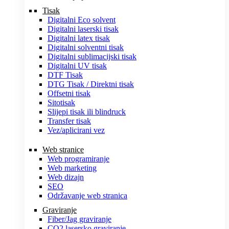
Tisak
Digitalni Eco solvent
Digitalni laserski tisak
Digitalni latex tisak
Digitalni solventni tisak
Digitalni sublimacijski tisak
Digitalni UV tisak
DTF Tisak
DTG Tisak / Direktni tisak
Offsetni tisak
Sitotisak
Slijepi tisak ili blindruck
Transfer tisak
Vez/aplicirani vez
Web stranice
Web programiranje
Web marketing
Web dizajn
SEO
Održavanje web stranica
Graviranje
Fiber/Jag graviranje
CO2 lasersko graviranje