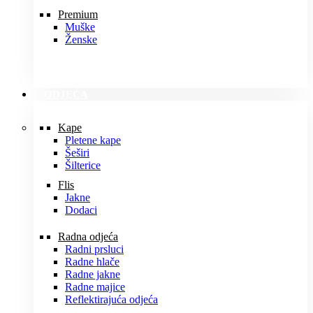
Premium
Muške
Ženske
ODJEĆA
Kape
Pletene kape
Šeširi
Šilterice
Flis
Jakne
Dodaci
Radna odjeća
Radni prsluci
Radne hlače
Radne jakne
Radne majice
Reflektirajuća odjeća