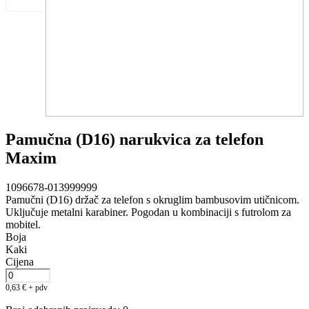
Pamučna (D16) narukvica za telefon
Maxim
1096678-013999999
Pamučni (D16) držač za telefon s okruglim bambusovim utičnicom.
Uključuje metalni karabiner. Pogodan u kombinaciji s futrolom za
mobitel.
Boja
Kaki
Cijena
0,63
€
+ pdv