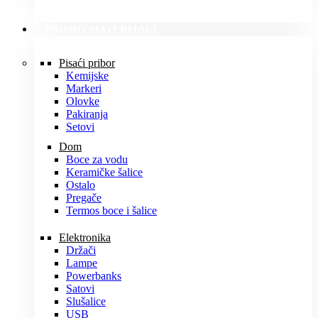
PROMO MATERIJALI
Pisaći pribor
Kemijske
Markeri
Olovke
Pakiranja
Setovi
Dom
Boce za vodu
Keramičke šalice
Ostalo
Pregače
Termos boce i šalice
Elektronika
Držači
Lampe
Powerbanks
Satovi
Slušalice
USB