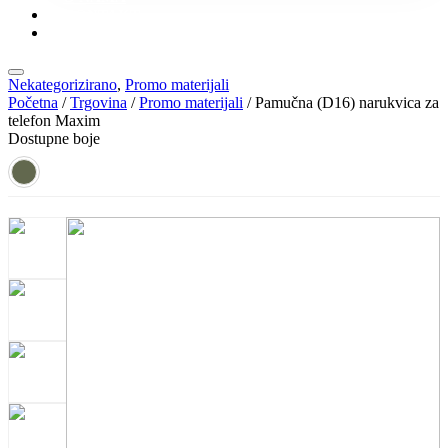
KONTAKT
KATALOZI
Nekategorizirano
,
Promo materijali
Početna
/
Trgovina
/
Promo materijali
/ Pamučna (D16) narukvica za
telefon Maxim
Dostupne boje