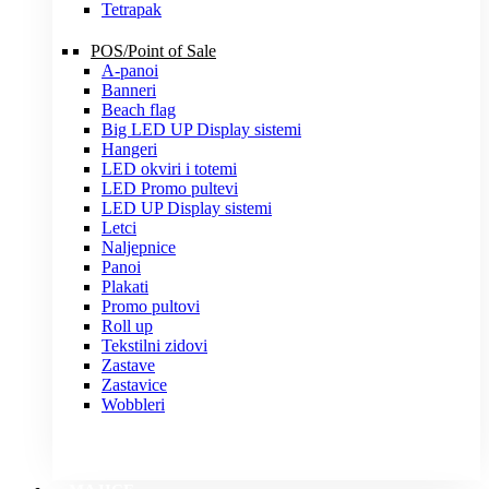
Tetrapak
POS/Point of Sale
A-panoi
Banneri
Beach flag
Big LED UP Display sistemi
Hangeri
LED okviri i totemi
LED Promo pultevi
LED UP Display sistemi
Letci
Naljepnice
Panoi
Plakati
Promo pultovi
Roll up
Tekstilni zidovi
Zastave
Zastavice
Wobbleri