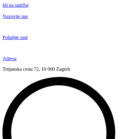
Idi na sadržaj
Nazovite nas
+385 91 6673 789
Pošaljite upit
novival@novival.hr
Adresa
Trnjanska cesta 72, 10 000 Zagreb