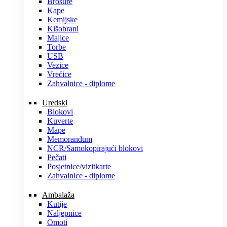
Brošure
Kape
Kemijske
Kišobrani
Majice
Torbe
USB
Vezice
Vrećice
Zahvalnice - diplome
Uredski
Blokovi
Kuverte
Mape
Memorandum
NCR/Samokopirajući blokovi
Pečati
Posjetnice/vizitkarte
Zahvalnice - diplome
Ambalaža
Kutije
Naljepnice
Omoti