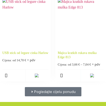
USB stick od legure cinka Harlow
Majica kratkih rukava muška
Edge 813
+ pdv
Cijena: od
14,70
€
+ pdv
Cijena: od
3,66
€
–
7,04
€
Pogledajte cijelu ponudu