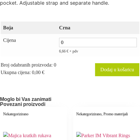
pocket. Adjustable strap and separate handle.
Boja
Crna
Cijena
6,66
€
+ pdv
Broj odabranih proizvoda
:
0
Dodaj u košaricu
Ukupna cijena
:
0,00 €
0
Broj
odabranih
proizvoda.
Your
Moglo bi Vas zanimati
total
Povezani proizvodi
is
0,00 €
Nekategorizirano
Nekategorizirano
, Promo materijali