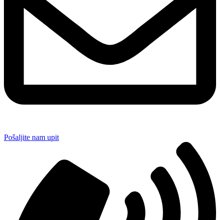
Pošaljite nam upit