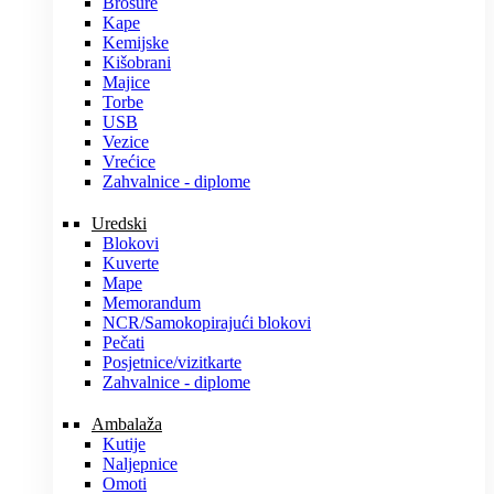
Brošure
Kape
Kemijske
Kišobrani
Majice
Torbe
USB
Vezice
Vrećice
Zahvalnice - diplome
Uredski
Blokovi
Kuverte
Mape
Memorandum
NCR/Samokopirajući blokovi
Pečati
Posjetnice/vizitkarte
Zahvalnice - diplome
Ambalaža
Kutije
Naljepnice
Omoti