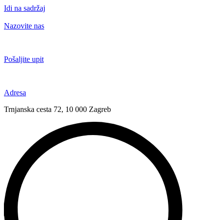
Idi na sadržaj
Nazovite nas
+385 91 6673 789
Pošaljite upit
novival@novival.hr
Adresa
Trnjanska cesta 72, 10 000 Zagreb