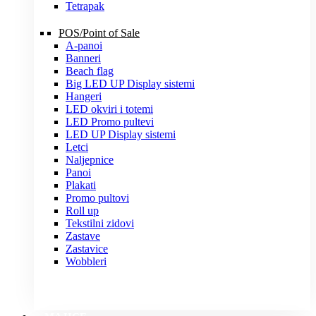
Tetrapak
POS/Point of Sale
A-panoi
Banneri
Beach flag
Big LED UP Display sistemi
Hangeri
LED okviri i totemi
LED Promo pultevi
LED UP Display sistemi
Letci
Naljepnice
Panoi
Plakati
Promo pultovi
Roll up
Tekstilni zidovi
Zastave
Zastavice
Wobbleri