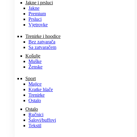
Jakne i prsluci
Jakne
Premium
Prsluci
Vjetrovke
Trenirke i hoodice
Bez zatvarača
Sa zatvaračem
Košulje
Muške
Ženske
Sport
Majice
Kratke hlače
Trenirke
Ostalo
Ostalo
Ručnici
Šalovi/buffovi
Tekstil