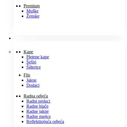
Premium
Muške
Ženske
ODJEĆA
Kape
Pletene kape
Šeširi
Šilterice
Flis
Jakne
Dodaci
Radna odjeća
Radni prsluci
Radne hlače
Radne jakne
Radne majice
Reflektirajuća odjeća