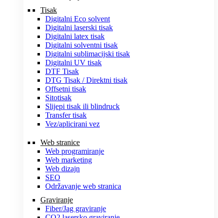
Tisak
Digitalni Eco solvent
Digitalni laserski tisak
Digitalni latex tisak
Digitalni solventni tisak
Digitalni sublimacijski tisak
Digitalni UV tisak
DTF Tisak
DTG Tisak / Direktni tisak
Offsetni tisak
Sitotisak
Slijepi tisak ili blindruck
Transfer tisak
Vez/aplicirani vez
Web stranice
Web programiranje
Web marketing
Web dizajn
SEO
Održavanje web stranica
Graviranje
Fiber/Jag graviranje
CO2 lasersko graviranje