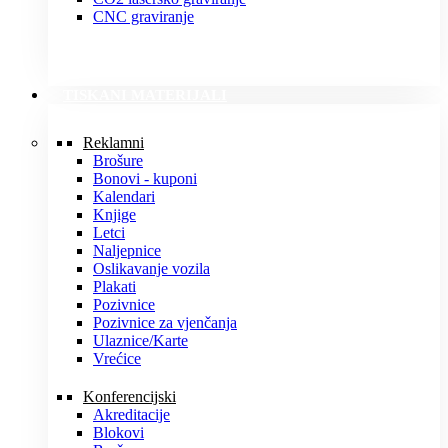
CNC graviranje
TISKANI MATERIJALI
Reklamni
Brošure
Bonovi - kuponi
Kalendari
Knjige
Letci
Naljepnice
Oslikavanje vozila
Plakati
Pozivnice
Pozivnice za vjenčanja
Ulaznice/Karte
Vrećice
Konferencijski
Akreditacije
Blokovi