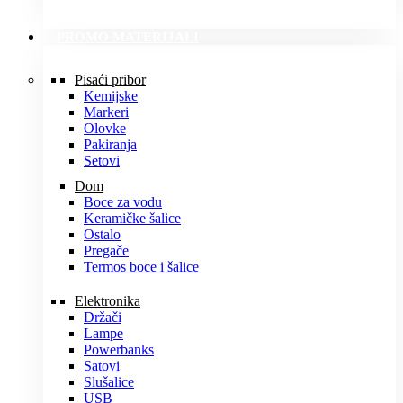
PROMO MATERIJALI
Pisaći pribor
Kemijske
Markeri
Olovke
Pakiranja
Setovi
Dom
Boce za vodu
Keramičke šalice
Ostalo
Pregače
Termos boce i šalice
Elektronika
Držači
Lampe
Powerbanks
Satovi
Slušalice
USB