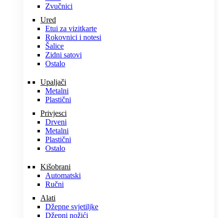
Zvučnici
Ured
Etui za vizitkarte
Rokovnici i notesi
Šalice
Zidni satovi
Ostalo
Upaljači
Metalni
Plastični
Privjesci
Drveni
Metalni
Plastični
Ostalo
Kišobrani
Automatski
Ručni
Alati
Džepne svjetiljke
Džepni nožići