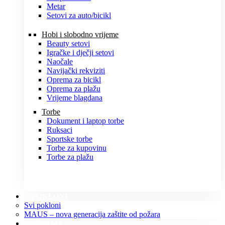
Metar
Setovi za auto/bicikl
Hobi i slobodno vrijeme
Beauty setovi
Igračke i dječji setovi
Naočale
Navijački rekviziti
Oprema za bicikl
Oprema za plažu
Vrijeme blagdana
Torbe
Dokument i laptop torbe
Ruksaci
Sportske torbe
Torbe za kupovinu
Torbe za plažu
POKLONI
Svi pokloni
MAUS – nova generacija zaštite od požara
O NAMA