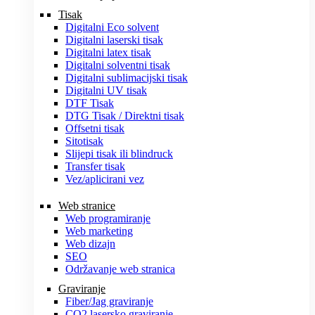
Tisak
Digitalni Eco solvent
Digitalni laserski tisak
Digitalni latex tisak
Digitalni solventni tisak
Digitalni sublimacijski tisak
Digitalni UV tisak
DTF Tisak
DTG Tisak / Direktni tisak
Offsetni tisak
Sitotisak
Slijepi tisak ili blindruck
Transfer tisak
Vez/aplicirani vez
Web stranice
Web programiranje
Web marketing
Web dizajn
SEO
Održavanje web stranica
Graviranje
Fiber/Jag graviranje
CO2 lasersko graviranje