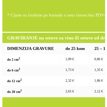
* Cijene su izražene po komadu u neto iznosu bez PDV-a
GRAVIRANJE na setove za vino ili setove od drv
DIMENZIJA GRAVURE
do 25 kom
25 – 1
2
1,09 €
0,86 €
do 2 c
m
2
1,73 €
1,35 €
do 6 c
m
2
2,32 €
1,86 €
do 12 c
m
2
2,65 €
2,12 €
do 20 c
m