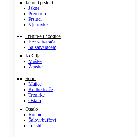
Jakne i prsluci
Jakne
Premium
Prsluci
Vjetrovke
Trenirke i hoodice
Bez zatvarača
Sa zatvaračem
Košulje
Muške
Ženske
Sport
Majice
Kratke hlače
Trenirke
Ostalo
Ostalo
Ručnici
Šalovi/buffovi
Tekstil