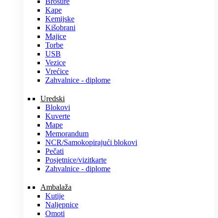
Brošure
Kape
Kemijske
Kišobrani
Majice
Torbe
USB
Vezice
Vrećice
Zahvalnice - diplome
Uredski
Blokovi
Kuverte
Mape
Memorandum
NCR/Samokopirajući blokovi
Pečati
Posjetnice/vizitkarte
Zahvalnice - diplome
Ambalaža
Kutije
Naljepnice
Omoti