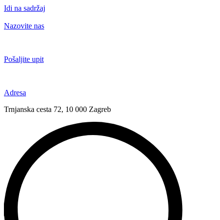
Idi na sadržaj
Nazovite nas
+385 91 6673 789
Pošaljite upit
novival@novival.hr
Adresa
Trnjanska cesta 72, 10 000 Zagreb