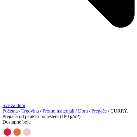
Sve za dom
Početna
/
Trgovina
/
Promo materijali
/
Dom
/
Pregače
/ CURRY.
Pregača od pauka i poliestera (180 g/m²)
Dostupne boje