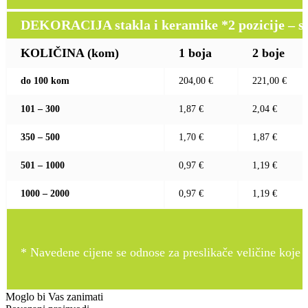
DEKORACIJA stakla i keramike *2 pozicije – sito 
KOLIČINA (kom)
1 boja
2 boje
do 100 kom
204,00 €
221,00 €
101 – 300
1,87 €
2,04 €
350 – 500
1,70 €
1,87 €
501 – 1000
0,97 €
1,19 €
1000 – 2000
0,97 €
1,19 €
* Navedene cijene se odnose za preslikače veličine koje pr
Moglo bi Vas zanimati