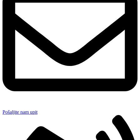
Pošaljite nam upit