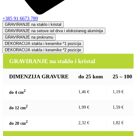
+385 91 6673 789
GRAVIRANJE na staklo i kristal
GRAVIRANJE na setove od drva i eloksiranog aluminija
GRAVIRANJE na prokrumu
DEKORACIJA stakla i keramike *1 pozicija
DEKORACIJA stakla i keramike *2 pozicije
GRAVIRANJE na staklo i kristal
DIMENZIJA GRAVURE
do 25 kom
25 – 100
2
1,46 €
1,19 €
do 4 c
m
2
1,99 €
1,59 €
do 12 c
m
2
2,32 €
1,82 €
do 20 c
m