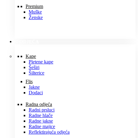
Premium
Muške
Ženske
ODJEĆA
Kape
Pletene kape
Šeširi
Šilterice
Flis
Jakne
Dodaci
Radna odjeća
Radni prsluci
Radne hlače
Radne jakne
Radne majice
Reflektirajuća odjeća