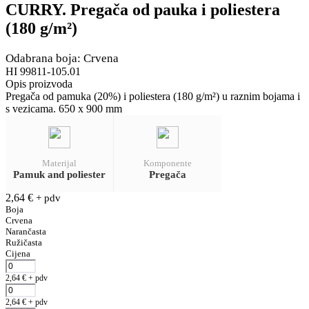
CURRY. Pregača od pauka i poliestera
(180 g/m²)
Odabrana boja: Crvena
HI 99811-105.01
Opis proizvoda
Pregača od pamuka (20%) i poliestera (180 g/m²) u raznim bojama i
s vezicama. 650 x 900 mm
Materijal
Komponente
Pamuk and poliester
Pregača
2,64
€
+ pdv
Boja
Crvena
Narančasta
Ružičasta
Cijena
2,64
€
+ pdv
2,64
€
+ pdv