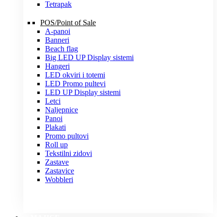
Tetrapak
POS/Point of Sale
A-panoi
Banneri
Beach flag
Big LED UP Display sistemi
Hangeri
LED okviri i totemi
LED Promo pultevi
LED UP Display sistemi
Letci
Naljepnice
Panoi
Plakati
Promo pultovi
Roll up
Tekstilni zidovi
Zastave
Zastavice
Wobbleri