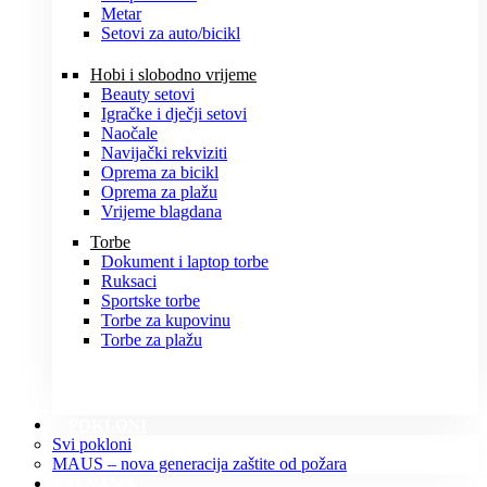
Metar
Setovi za auto/bicikl
Hobi i slobodno vrijeme
Beauty setovi
Igračke i dječji setovi
Naočale
Navijački rekviziti
Oprema za bicikl
Oprema za plažu
Vrijeme blagdana
Torbe
Dokument i laptop torbe
Ruksaci
Sportske torbe
Torbe za kupovinu
Torbe za plažu
POKLONI
Svi pokloni
MAUS – nova generacija zaštite od požara
O NAMA