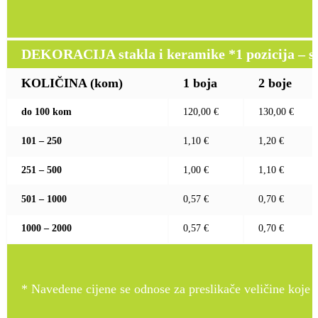
DEKORACIJA stakla i keramike *1 pozicija – sito
KOLIČINA (kom)
1 boja
2 boje
do 100 kom
120,00 €
130,00 €
101 – 250
1,10 €
1,20 €
251 – 500
1,00 €
1,10 €
501 – 1000
0,57 €
0,70 €
1000 – 2000
0,57 €
0,70 €
* Navedene cijene se odnose za preslikače veličine koje pr