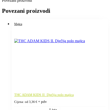
Povezani proizvodi
Povezani proizvodi
Majica
THC ADAM KIDS II. Dječija polo majica
+ pdv
Cijena: od
3,36
€
Lista