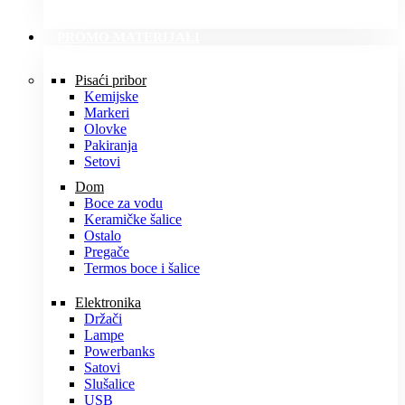
PROMO MATERIJALI
Pisaći pribor
Kemijske
Markeri
Olovke
Pakiranja
Setovi
Dom
Boce za vodu
Keramičke šalice
Ostalo
Pregače
Termos boce i šalice
Elektronika
Držači
Lampe
Powerbanks
Satovi
Slušalice
USB