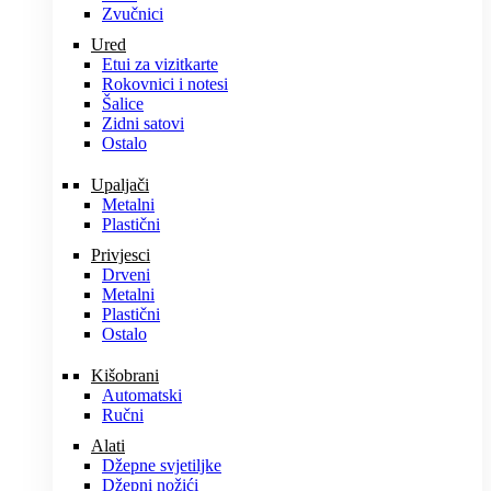
Zvučnici
Ured
Etui za vizitkarte
Rokovnici i notesi
Šalice
Zidni satovi
Ostalo
Upaljači
Metalni
Plastični
Privjesci
Drveni
Metalni
Plastični
Ostalo
Kišobrani
Automatski
Ručni
Alati
Džepne svjetiljke
Džepni nožići