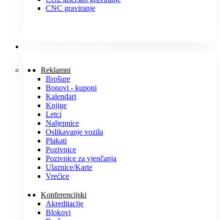
CNC graviranje
TISKANI MATERIJALI
Reklamni
Brošure
Bonovi - kuponi
Kalendari
Knjige
Letci
Naljepnice
Oslikavanje vozila
Plakati
Pozivnice
Pozivnice za vjenčanja
Ulaznice/Karte
Vrećice
Konferencijski
Akreditacije
Blokovi