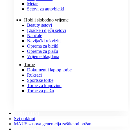
Metar
Setovi za auto/bicikl
Hobi i slobodno vrijeme
Beauty setovi
Igračke i dječji setovi
Naočale
Navijački rekviziti
Oprema za bicikl
Oprema za plažu
Vrijeme blagdana
Torbe
Dokument i laptop torbe
Ruksaci
Sportske torbe
Torbe za kupovinu
Torbe za plažu
POKLONI
Svi pokloni
MAUS – nova generacija zaštite od požara
O NAMA