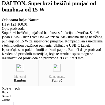
DALTON. Superbrzi bežični punjač od
bambusa od 15 W
Odabrana boja: Natural
HI 97123-160.01
Opis proizvoda
Superbrzi bežični punjač od bambusa s funkcijom čvorišta. Sadrži
jedan USB-C ulaz i dva USB-A izlaza. Maksimalna snaga bežičnog
punjenja od 15 W za super-brzo punjenje. Kompatibilan s uređajima
s tehnologijom bežičnog punjenja. Uključuje USB-C kabel.
Isporučuje se u poklon kutiji od kraft papira. Budući da je proizvod
izrađen od prirodnih materijala, boja te rezultat ispisa mogu se
razlikovati od proizvoda do proizvoda. 93 x 93 x 9 mm
Materijal
Komponente
Bambus
Punjač
6,59
€
+ pdv
Boja
Natural
Cijena