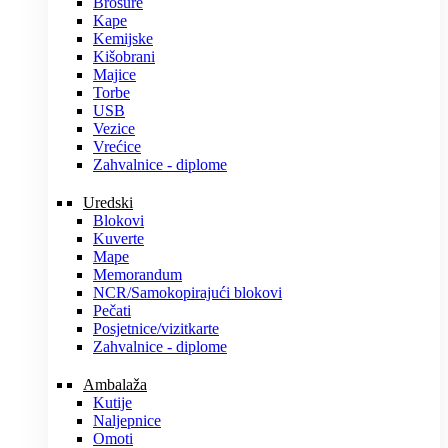
Brošure
Kape
Kemijske
Kišobrani
Majice
Torbe
USB
Vezice
Vrećice
Zahvalnice - diplome
Uredski
Blokovi
Kuverte
Mape
Memorandum
NCR/Samokopirajući blokovi
Pečati
Posjetnice/vizitkarte
Zahvalnice - diplome
Ambalaža
Kutije
Naljepnice
Omoti