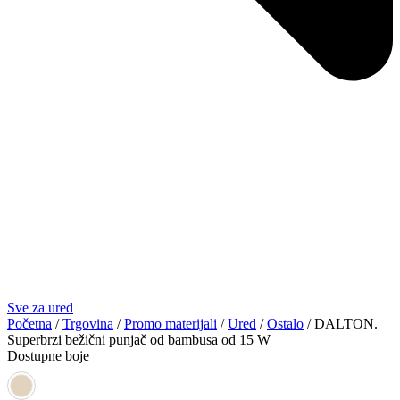
Sve za ured
Početna
/
Trgovina
/
Promo materijali
/
Ured
/
Ostalo
/ DALTON.
Superbrzi bežični punjač od bambusa od 15 W
Dostupne boje