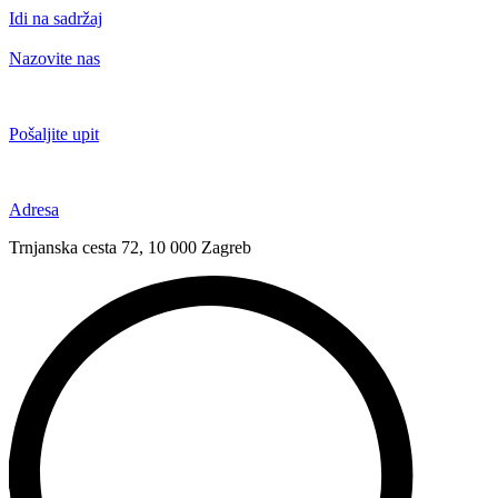
Idi na sadržaj
Nazovite nas
+385 91 6673 789
Pošaljite upit
novival@novival.hr
Adresa
Trnjanska cesta 72, 10 000 Zagreb