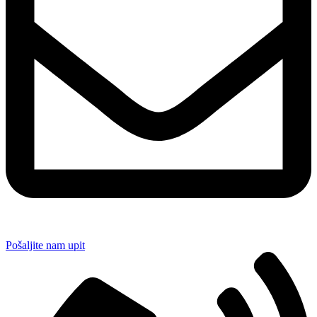
Pošaljite nam upit