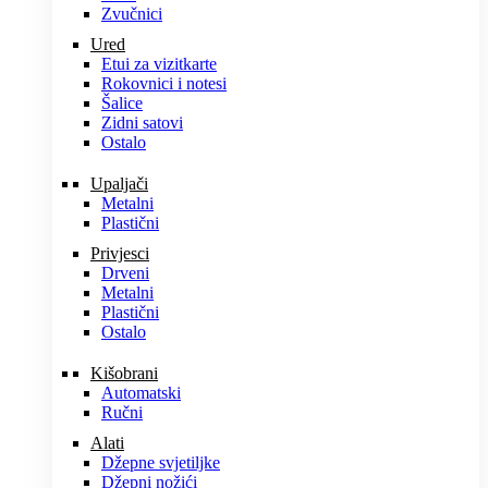
Zvučnici
Ured
Etui za vizitkarte
Rokovnici i notesi
Šalice
Zidni satovi
Ostalo
Upaljači
Metalni
Plastični
Privjesci
Drveni
Metalni
Plastični
Ostalo
Kišobrani
Automatski
Ručni
Alati
Džepne svjetiljke
Džepni nožići