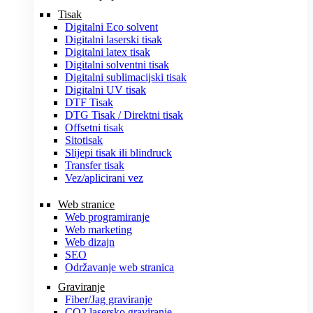
Tisak
Digitalni Eco solvent
Digitalni laserski tisak
Digitalni latex tisak
Digitalni solventni tisak
Digitalni sublimacijski tisak
Digitalni UV tisak
DTF Tisak
DTG Tisak / Direktni tisak
Offsetni tisak
Sitotisak
Slijepi tisak ili blindruck
Transfer tisak
Vez/aplicirani vez
Web stranice
Web programiranje
Web marketing
Web dizajn
SEO
Održavanje web stranica
Graviranje
Fiber/Jag graviranje
CO2 lasersko graviranje