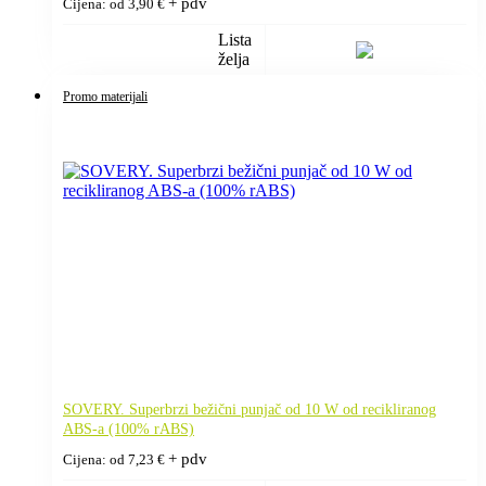
+ pdv
Cijena: od
3,90
€
Lista
želja
Promo materijali
SOVERY. Superbrzi bežični punjač od 10 W od recikliranog
ABS-a (100% rABS)
+ pdv
Cijena: od
7,23
€