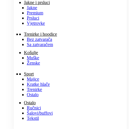
Jakne i prsluci
Jakne
Premium
Prsluci
Vjetrovke
Trenirke i hoodice
Bez zatvarača
Sa zatvaračem
Košulje
Muške
Ženske
Sport
Majice
Kratke hlače
Trenirke
Ostalo
Ostalo
Ručnici
Šalovi/buffovi
Tekstil