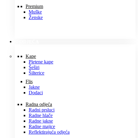
Premium
Muške
Ženske
ODJEĆA
Kape
Pletene kape
Šeširi
Šilterice
Flis
Jakne
Dodaci
Radna odjeća
Radni prsluci
Radne hlače
Radne jakne
Radne majice
Reflektirajuća odjeća