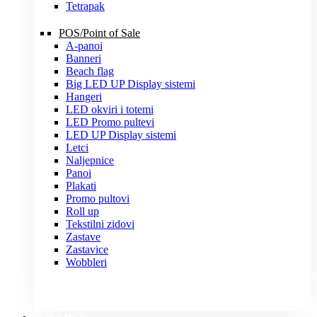
Tetrapak
POS/Point of Sale
A-panoi
Banneri
Beach flag
Big LED UP Display sistemi
Hangeri
LED okviri i totemi
LED Promo pultevi
LED UP Display sistemi
Letci
Naljepnice
Panoi
Plakati
Promo pultovi
Roll up
Tekstilni zidovi
Zastave
Zastavice
Wobbleri