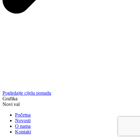
Pogledajte cijelu ponudu
Grafika
Novi val
Početna
Novosti
O nama
Kontakt