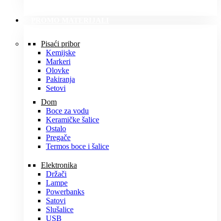
PROMO MATERIJALI
Pisaći pribor
Kemijske
Markeri
Olovke
Pakiranja
Setovi
Dom
Boce za vodu
Keramičke šalice
Ostalo
Pregače
Termos boce i šalice
Elektronika
Držači
Lampe
Powerbanks
Satovi
Slušalice
USB