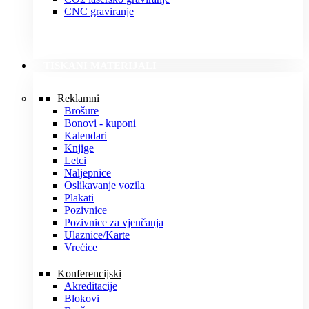
CNC graviranje
TISKANI MATERIJALI
Reklamni
Brošure
Bonovi - kuponi
Kalendari
Knjige
Letci
Naljepnice
Oslikavanje vozila
Plakati
Pozivnice
Pozivnice za vjenčanja
Ulaznice/Karte
Vrećice
Konferencijski
Akreditacije
Blokovi