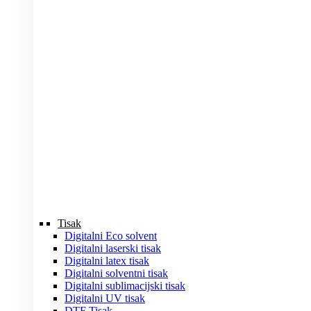
Tisak
Digitalni Eco solvent
Digitalni laserski tisak
Digitalni latex tisak
Digitalni solventni tisak
Digitalni sublimacijski tisak
Digitalni UV tisak
DTF Tisak