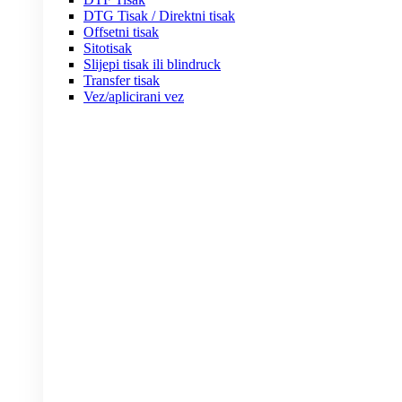
DTG Tisak / Direktni tisak
Offsetni tisak
Sitotisak
Slijepi tisak ili blindruck
Transfer tisak
Vez/aplicirani vez