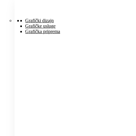
Idi
na
sadržaj
Grafički dizajn
Grafičke usluge
Grafička priprema