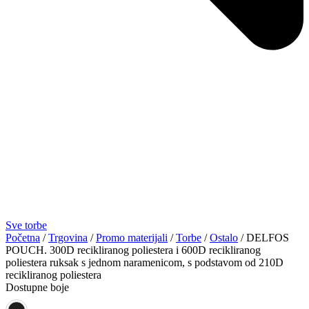
Sve torbe
Početna
/
Trgovina
/
Promo materijali
/
Torbe
/
Ostalo
/ DELFOS
POUCH. 300D recikliranog poliestera i 600D recikliranog
poliestera ruksak s jednom naramenicom, s podstavom od 210D
recikliranog poliestera
Dostupne boje