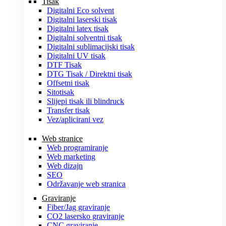
Tisak
Digitalni Eco solvent
Digitalni laserski tisak
Digitalni latex tisak
Digitalni solventni tisak
Digitalni sublimacijski tisak
Digitalni UV tisak
DTF Tisak
DTG Tisak / Direktni tisak
Offsetni tisak
Sitotisak
Slijepi tisak ili blindruck
Transfer tisak
Vez/aplicirani vez
Web stranice
Web programiranje
Web marketing
Web dizajn
SEO
Održavanje web stranica
Graviranje
Fiber/Jag graviranje
CO2 lasersko graviranje
CNC graviranje