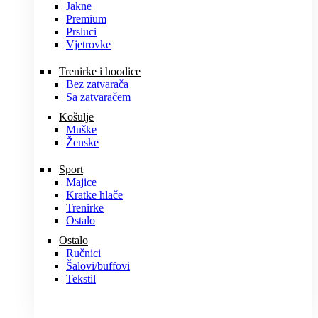
Jakne
Premium
Prsluci
Vjetrovke
Trenirke i hoodice
Bez zatvarača
Sa zatvaračem
Košulje
Muške
Ženske
Sport
Majice
Kratke hlače
Trenirke
Ostalo
Ostalo
Ručnici
Šalovi/buffovi
Tekstil