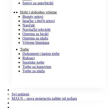
Setovi za auto/bicikl
Hobi i slobodno vrijeme
Beauty setovi
Igračke i dječji setovi
Naočale
Navijački rekviziti
Oprema za bicikl
Oprema za plažu
Vrijeme blagdana
Torbe
Dokument i laptop torbe
Ruksaci
Sportske torbe
Torbe za kupovinu
Torbe za plažu
POKLONI
Svi pokloni
MAUS – nova generacija zaštite od požara
O NAMA
KONTAKT