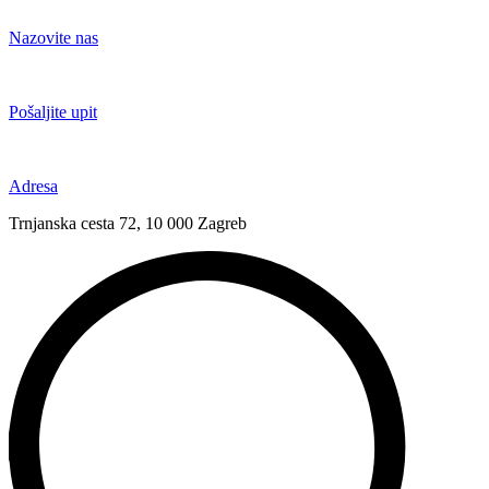
Idi
na
Nazovite nas
sadržaj
+385 91 6673 789
Pošaljite upit
novival@novival.hr
Adresa
Trnjanska cesta 72, 10 000 Zagreb