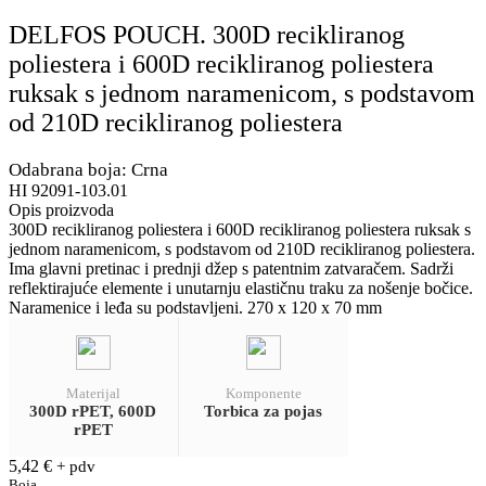
DELFOS POUCH. 300D recikliranog
poliestera i 600D recikliranog poliestera
ruksak s jednom naramenicom, s podstavom
od 210D recikliranog poliestera
Odabrana boja: Crna
HI 92091-103.01
Opis proizvoda
300D recikliranog poliestera i 600D recikliranog poliestera ruksak s
jednom naramenicom, s podstavom od 210D recikliranog poliestera.
Ima glavni pretinac i prednji džep s patentnim zatvaračem. Sadrži
reflektirajuće elemente i unutarnju elastičnu traku za nošenje bočice.
Naramenice i leđa su podstavljeni. 270 x 120 x 70 mm
Materijal
Komponente
300D rPET, 600D
Torbica za pojas
rPET
5,42
€
+ pdv
Boja