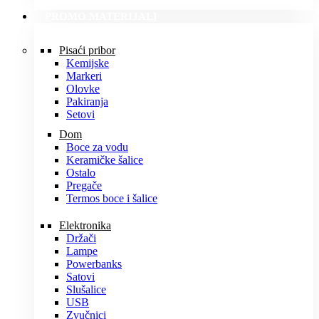
PROMO MATERIJALI
Pisaći pribor
Kemijske
Markeri
Olovke
Pakiranja
Setovi
Dom
Boce za vodu
Keramičke šalice
Ostalo
Pregače
Termos boce i šalice
Elektronika
Držači
Lampe
Powerbanks
Satovi
Slušalice
USB
Zvučnici