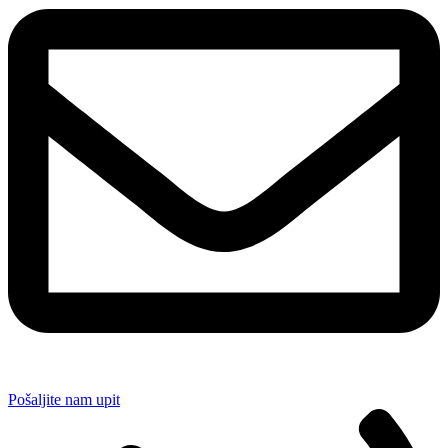
Pošaljite nam upit