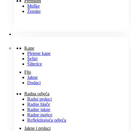
Premium
Muške
Ženske
ODJEĆA
Kape
Pletene kape
Šeširi
Šilterice
Flis
Jakne
Dodaci
Radna odjeća
Radni prsluci
Radne hlače
Radne jakne
Radne majice
Reflektirajuća odjeća
Jakne i prsluci