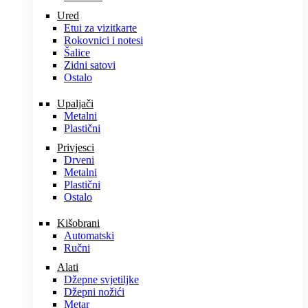
Ured
Etui za vizitkarte
Rokovnici i notesi
Šalice
Zidni satovi
Ostalo
Upaljači
Metalni
Plastični
Privjesci
Drveni
Metalni
Plastični
Ostalo
Kišobrani
Automatski
Ručni
Alati
Džepne svjetiljke
Džepni nožići
Metar