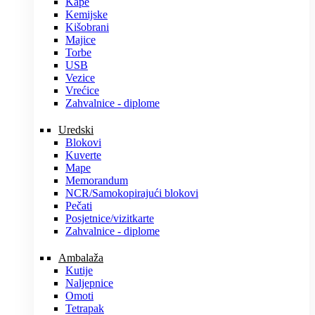
Kape
Kemijske
Kišobrani
Majice
Torbe
USB
Vezice
Vrećice
Zahvalnice - diplome
Uredski
Blokovi
Kuverte
Mape
Memorandum
NCR/Samokopirajući blokovi
Pečati
Posjetnice/vizitkarte
Zahvalnice - diplome
Ambalaža
Kutije
Naljepnice
Omoti
Tetrapak