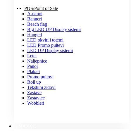
POS/Point of Sale
A-panoi
Banneri
Beach flag
Big LED UP Display sistemi
Hangeri
LED okviri i totemi
LED Promo pultevi
LED UP Display sistemi
Letci
Naljepnice
Panoi
Plakati
Promo pultovi
Roll up
Tekstilni zidovi
Zastave
Zastavice
Wobbleri
MAJICE