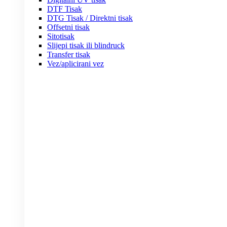
DTF Tisak
DTG Tisak / Direktni tisak
Offsetni tisak
Sitotisak
Slijepi tisak ili blindruck
Transfer tisak
Vez/aplicirani vez