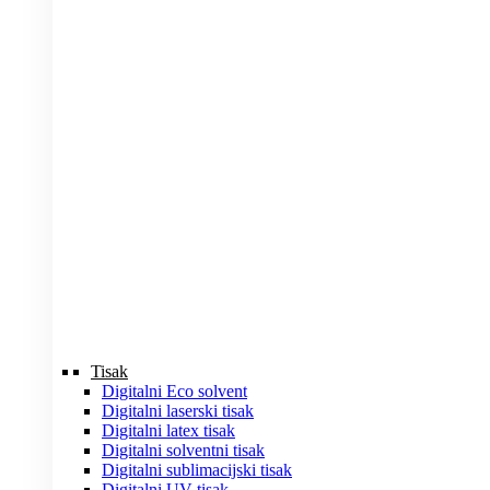
Tisak
Digitalni Eco solvent
Digitalni laserski tisak
Digitalni latex tisak
Digitalni solventni tisak
Digitalni sublimacijski tisak
Digitalni UV tisak