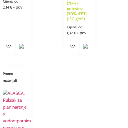
Cijena: od
(70%) i
+ pdv
2,14
€
poliestera
(30% rPET)
(150 g/m²)
Cijena: od
+ pdv
1,32
€
Promo
materijali