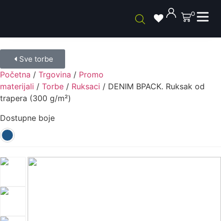
0
Sve torbe
Početna
/
Trgovina
/
Promo
materijali
/
Torbe
/
Ruksaci
/ DENIM BPACK. Ruksak od
trapera (300 g/m²)
Dostupne boje