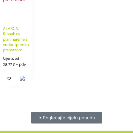
ALASCA.
Ruksak za
planinarenje s
vodootpornim
premazom
Cijena: od
+ pdv
28,77
€
Pogledajte cijelu ponudu