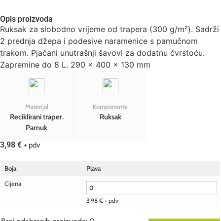
Opis proizvoda
Ruksak za slobodno vrijeme od trapera (300 g/m²). Sadrži
2 prednja džepa i podesive naramenice s pamučnom
trakom. Pjačani unutrašnji šavovi za dodatnu čvrstoću.
Zapremine do 8 L. 290 x 400 x 130 mm
Materijal
Komponente
Reciklirani traper.
Ruksak
Pamuk
3,98
€
+ pdv
Boja
Plava
Cijena
3,98
€
+ pdv