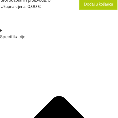
Broj odabranih proizvoda
:
0
Dodaj u košaricu
Ukupna cijena
:
0,00 €
0
Broj
odabranih
proizvoda.
Your
total
Specifikacije
is
0,00 €