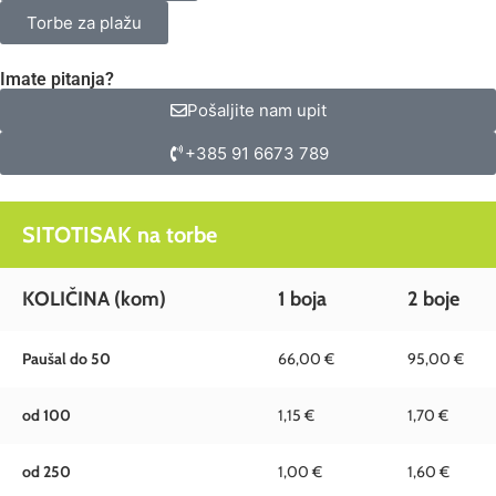
Torbe za plažu
Imate pitanja?
Pošaljite nam upit
+385 91 6673 789
SITOTISAK na torbe
KOLIČINA (kom)
1 boja
2 boje
Paušal do 50
66,00 €
95,00 €
od 100
1,15 €
1,70 €
od 250
1,00 €
1,60 €