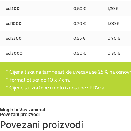
od 500
0,80 €
1,20 €
od 1000
0,70 €
1,00 €
od 2500
0,55 €
0,90 €
od 5000
0,50 €
0,80 €
* Cijena tiska na tamne artikle uvećava se 25% na osnovnu
* Format otiska do 10 x 7 cm.
* Cijene su izražene u neto iznosu bez PDV-a.
Moglo bi Vas zanimati
Povezani proizvodi
Povezani proizvodi