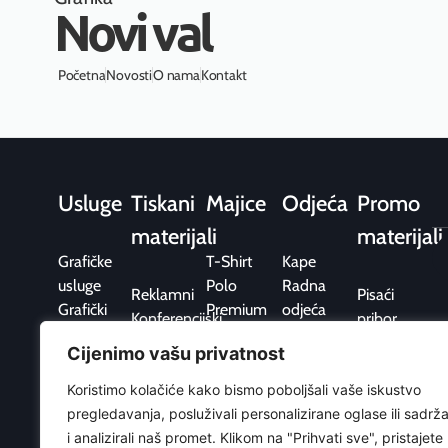
Novi val
Početna
Novosti
O nama
Kontakt
Usluge
Tiskani
Majice
Odjeća
Promo
materijali
materijali
Grafičke
T-Shirt
Kape
usluge
Polo
Radna
Reklamni
Pisaći
Grafički
Premium
odjeća
Konferencijski
pribor
dizajn
Fit
Trenirke i
Uredski
Elektronika
Cijenimo vašu privatnost
Grafička
Sport
hoodice
Ambalaža
Upaljači
priprema
Sport
Koristimo kolačiće kako bismo poboljšali vaše iskustvo
Pos / Point
Kišobrani
Tisak
Flis
pregledavanja, posluživali personalizirane oglase ili sadrža
of Sale
Hobi i
Web
Jakne i
i analizirali naš promet. Klikom na "Prihvati sve", pristajete
slobodno