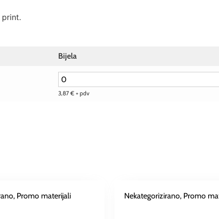
print.
Bijela
3,87
€
+ pdv
rano
, Promo materijali
Nekategorizirano
, Promo mate