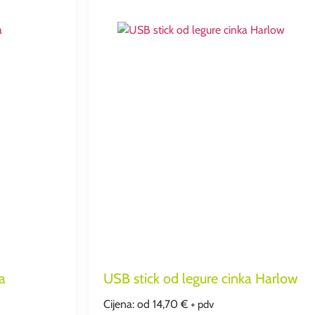
a
USB stick od legure cinka Harlow
Cijena: od
14,70
€
+ pdv