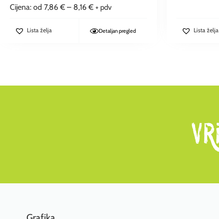
Cijena: od
7,86
€
–
8,16
€
+ pdv
Lista želja
Lista želja
Detaljan pregled
Grafika