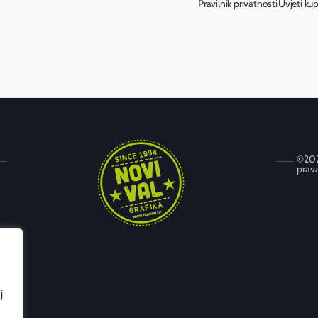
Pravilnik privatnosti
Uvjeti ku
©202
prava
Trnjanska cesta 72, 10 000 Zagreb
+385 (0) 1 6673 789
+385 (0) 1 6314 595
novival@novival.hr
j