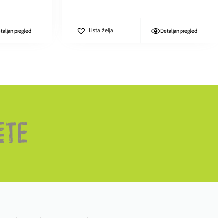
Lista želja
taljan pregled
Detaljan pregled