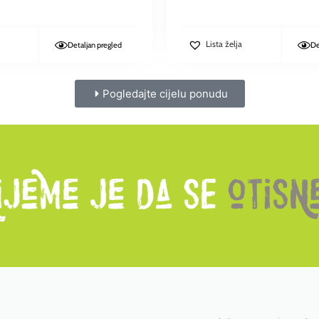
Lista želja
Detaljan pregled
De
Pogledajte cijelu ponudu