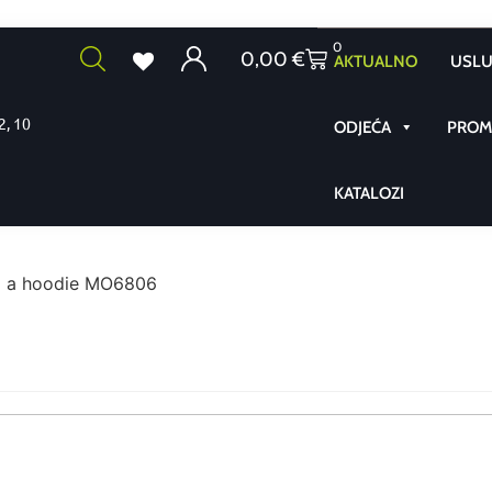
0
0,00
€
AKTUALNO
USLU
2, 10
ODJEĆA
PROMO
KATALOZI
g a hoodie MO6806