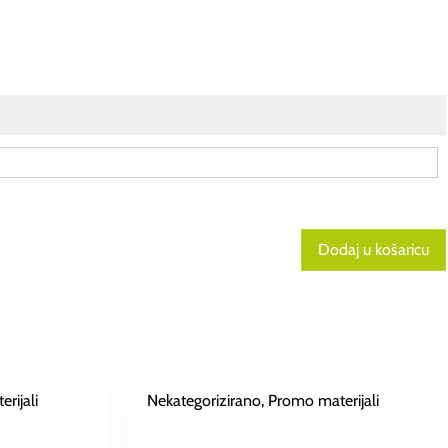
Dodaj u košaricu
rijali
Nekategorizirano
, Promo materijali