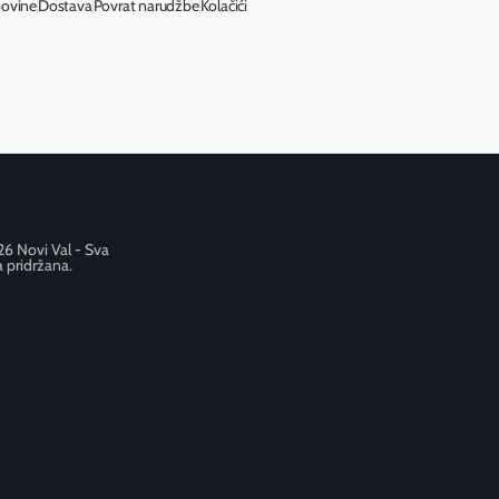
povine
Dostava
Povrat narudžbe
Kolačići
6 Novi Val - Sva
 pridržana.