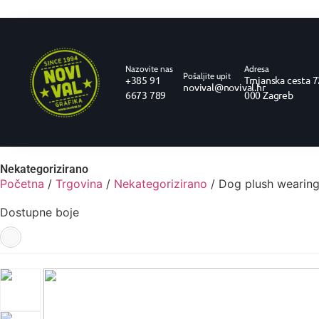
Nazovite nas
Adresa
Pošaljite upit
+385 91
Trnjanska cesta 7
novival@novival.hr
6673 789
000 Zagreb
Nekategorizirano
Početna
/
Trgovina
/
Nekategorizirano
/ Dog plush wearin
Dostupne boje