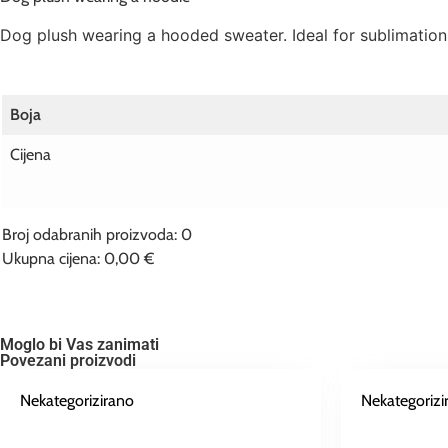
Dog plush wearing a hooded sweater. Ideal for sublimation 
Boja
Cijena
Broj odabranih proizvoda
:
0
Ukupna cijena
:
0,00 €
0
Broj
odabranih
proizvoda.
Your
Moglo bi Vas zanimati
total
Povezani proizvodi
is
0,00 €
Nekategorizirano
Nekategorizi