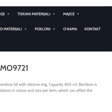
GE
TISKANI MATERIJALI
MAJICE
 MATERIJALI
POKLONI
O NAMA
KONTAKT
l MO9721
 bamboo lid with silicone ring. Capacity 450 ml. Bamboo is
iations in colour and size per item, which can affect the