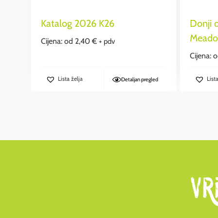
Katalog 2026 K26
Donji d
Meado
Cijena: od
2,40
€
+ pdv
Cijena: 
Lista želja
List
Detaljan pregled