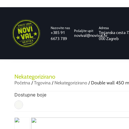
Nazovite nas
Adresa
Pošaljite upit
+385 91
Trnjanska cesta 7
novival@novival.hr
6673 789
000 Zagreb
Nekategorizirano
Početna
/
Trgovina
/
Nekategorizirano
/ Double wall 450 
Dostupne boje