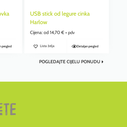
ovka
USB stick od legure cinka
Harlow
Cijena: od
14,70
€
+ pdv
Lista želja
n pregled
Detaljan pregled
POGLEDAJTE CIJELU PONUDU