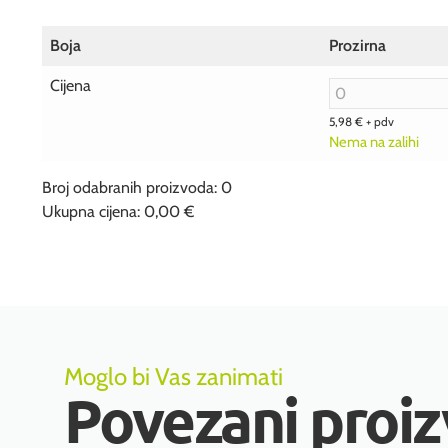
Boja
Prozirna
Cijena
5,98
€
+ pdv
Nema na zalihi
Broj odabranih proizvoda
:
0
Ukupna cijena
:
0,00 €
0
Broj
odabranih
proizvoda.
Your
total
is
0,00 €
Moglo bi Vas zanimati
Povezani proiz