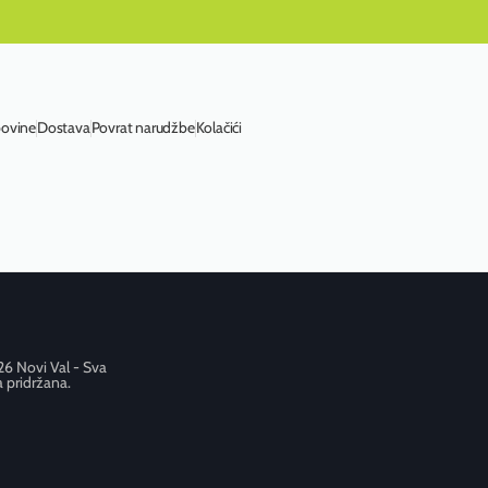
povine
Dostava
Povrat narudžbe
Kolačići
6 Novi Val - Sva
 pridržana.