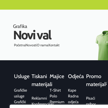
Grafika
Novi val
Početna
Novosti
O nama
Kontakt
Usluge
Tiskani
Majice
Odjeća
Promo
materijali
materijali
Grafičke
T-Shirt
Kape
usluge
Polo
Radna
Reklamni
Pisaći
Grafički
Premium
odjeća
Konferencijski
pribor
dizajn
Fit
Trenirke i