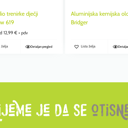
io trenirke dječji
Aluminijska kemijska ol
w 619
Bridger
od
12,99
€
+ pdv
a želja
Lista želja
Detaljan pregled
Detalja