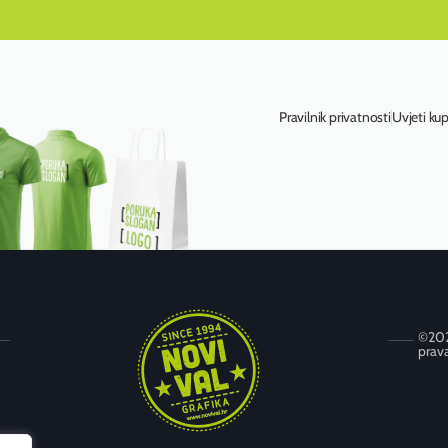
Pravilnik privatnosti
Uvjeti ku
©202
prava
Trnjanska cesta 72, 10 000 Zagreb
+385 (0) 1 6673 789
+385 (0) 1 6314 595
novival@novival.hr