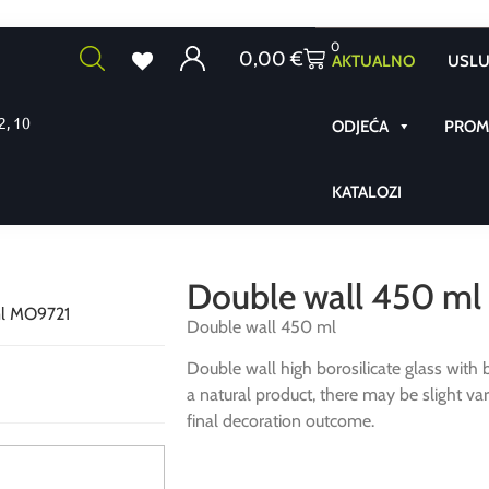
0
0,00
€
AKTUALNO
USLU
2, 10
ODJEĆA
PROMO
KATALOZI
Double wall 450 m
ml MO9721
Double wall 450 ml
Double wall high borosilicate glass with
a natural product, there may be slight var
final decoration outcome.