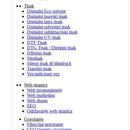
Tisak
Digitalni Eco solvent
Digitalni laserski tisak
Digitalni latex tisak
Digitalni solventni tisak
Digitalni sublimacijski tisak
Digitalni UV tisak
DTF Tisak
DTG Tisak / Direktni tisak
Offsetni tisak
Sitotisak
Slijepi tisak ili blindruck
Transfer tisak
Vez/aplicirani vez
Web stranice
Web programiranje
Web marketing
Web dizajn
SEO
Održavanje web stranica
Graviranje
Fiber/Jag graviranje
CO2 lasersko graviranje