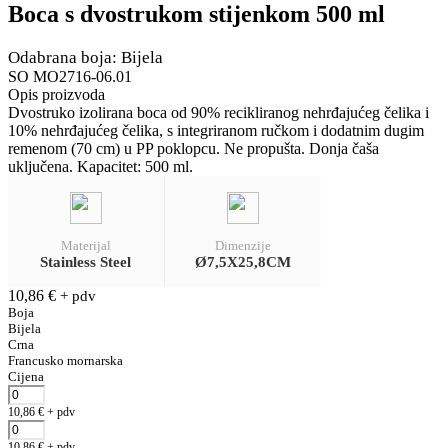
Boca s dvostrukom stijenkom 500 ml
Odabrana boja: Bijela
SO MO2716-06.01
Opis proizvoda
Dvostruko izolirana boca od 90% recikliranog nehrđajućeg čelika i
10% nehrđajućeg čelika, s integriranom ručkom i dodatnim dugim
remenom (70 cm) u PP poklopcu. Ne propušta. Donja čaša
uključena. Kapacitet: 500 ml.
Materijal
Dimenzije
Stainless Steel
Ø7,5X25,8CM
10,86
€
+ pdv
Boja
Bijela
Crna
Francusko mornarska
Cijena
10,86
€
+ pdv
10,86
€
+ pdv