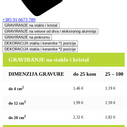
+385 91 6673 789
GRAVIRANJE na staklo i kristal
GRAVIRANJE na setove od drva i eloksiranog aluminija
GRAVIRANJE na prokrumu
DEKORACIJA stakla i keramike *1 pozicija
DEKORACIJA stakla i keramike *2 pozicije
GRAVIRANJE na staklo i kristal
DIMENZIJA GRAVURE
do 25 kom
25 – 100
2
1,46 €
1,19 €
do 4 c
m
2
1,99 €
1,59 €
do 12 c
m
2
2,32 €
1,82 €
do 20 c
m