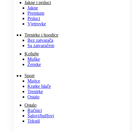
Jakne i prsluci
Jakne
Premium
Prsluci
Vjetrovke
Trenirke i hoodice
Bez zatvarača
Sa zatvaračem
Košulje
Muške
Ženske
Sport
Majice
Kratke hlače
Trenirke
Ostalo
Ostalo
Ručnici
Šalovi/buffovi
Tekstil