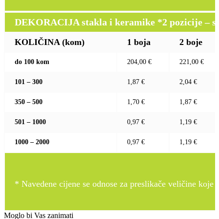
DEKORACIJA stakla i keramike *2 pozicije – sito 
KOLIČINA (kom)
1 boja
2 boje
do 100 kom
204,00 €
221,00 €
101 – 300
1,87 €
2,04 €
350 – 500
1,70 €
1,87 €
501 – 1000
0,97 €
1,19 €
1000 – 2000
0,97 €
1,19 €
* Navedene cijene se odnose za preslikače veličine koje pr
Moglo bi Vas zanimati