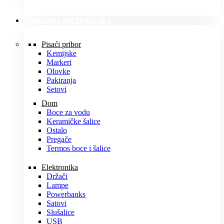
PROMO MATERIJALI
Pisaći pribor
Kemijske
Markeri
Olovke
Pakiranja
Setovi
Dom
Boce za vodu
Keramičke šalice
Ostalo
Pregače
Termos boce i šalice
Elektronika
Držači
Lampe
Powerbanks
Satovi
Slušalice
USB