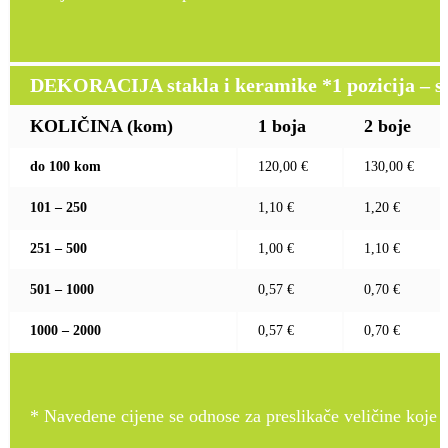
DEKORACIJA stakla i keramike *1 pozicija – sito
KOLIČINA (kom)
1 boja
2 boje
do 100 kom
120,00 €
130,00 €
101 – 250
1,10 €
1,20 €
251 – 500
1,00 €
1,10 €
501 – 1000
0,57 €
0,70 €
1000 – 2000
0,57 €
0,70 €
* Navedene cijene se odnose za preslikače veličine koje pr