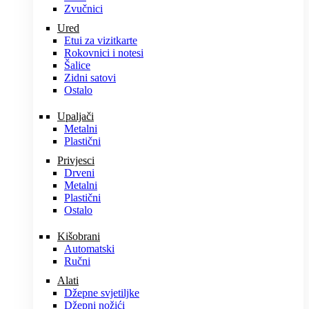
Zvučnici
Ured
Etui za vizitkarte
Rokovnici i notesi
Šalice
Zidni satovi
Ostalo
Upaljači
Metalni
Plastični
Privjesci
Drveni
Metalni
Plastični
Ostalo
Kišobrani
Automatski
Ručni
Alati
Džepne svjetiljke
Džepni nožići