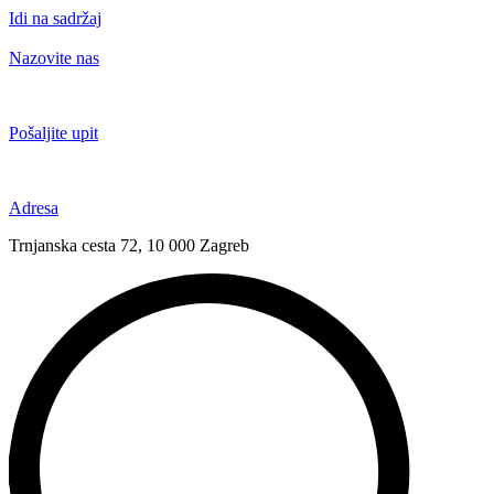
Idi na sadržaj
Nazovite nas
+385 91 6673 789
Pošaljite upit
novival@novival.hr
Adresa
Trnjanska cesta 72, 10 000 Zagreb