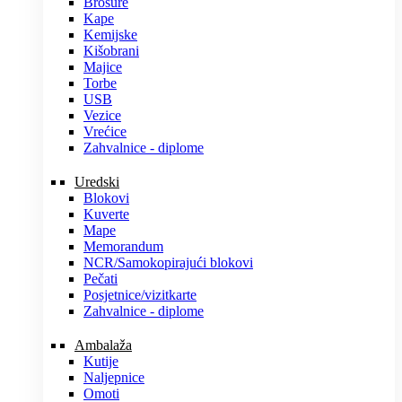
Brošure
Kape
Kemijske
Kišobrani
Majice
Torbe
USB
Vezice
Vrećice
Zahvalnice - diplome
Uredski
Blokovi
Kuverte
Mape
Memorandum
NCR/Samokopirajući blokovi
Pečati
Posjetnice/vizitkarte
Zahvalnice - diplome
Ambalaža
Kutije
Naljepnice
Omoti