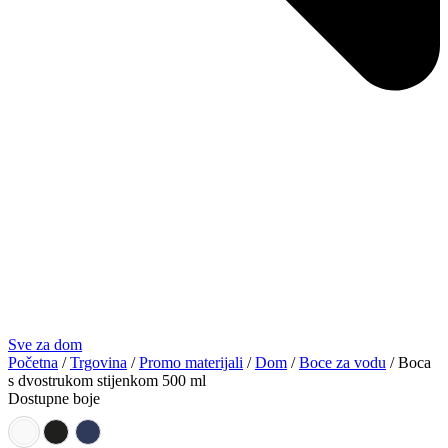
Sve za dom
Početna
/
Trgovina
/
Promo materijali
/
Dom
/
Boce za vodu
/ Boca
s dvostrukom stijenkom 500 ml
Dostupne boje