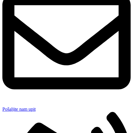
Pošaljite nam upit