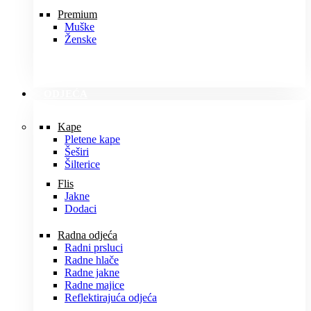
Premium
Muške
Ženske
ODJEĆA
Kape
Pletene kape
Šeširi
Šilterice
Flis
Jakne
Dodaci
Radna odjeća
Radni prsluci
Radne hlače
Radne jakne
Radne majice
Reflektirajuća odjeća