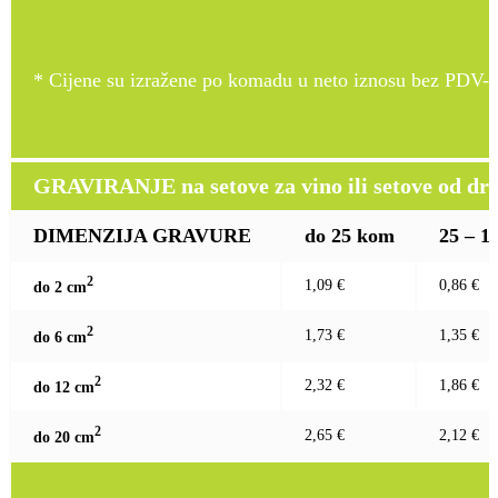
* Cijene su izražene po komadu u neto iznosu bez PDV-a
GRAVIRANJE na setove za vino ili setove od drv
DIMENZIJA GRAVURE
do 25 kom
25 – 1
2
1,09 €
0,86 €
do 2 c
m
2
1,73 €
1,35 €
do 6 c
m
2
2,32 €
1,86 €
do 12 c
m
2
2,65 €
2,12 €
do 20 c
m