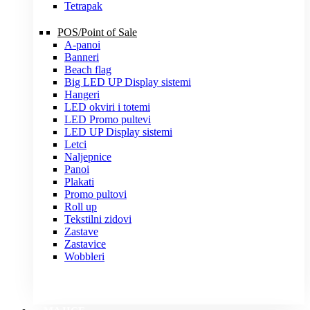
Tetrapak
POS/Point of Sale
A-panoi
Banneri
Beach flag
Big LED UP Display sistemi
Hangeri
LED okviri i totemi
LED Promo pultevi
LED UP Display sistemi
Letci
Naljepnice
Panoi
Plakati
Promo pultovi
Roll up
Tekstilni zidovi
Zastave
Zastavice
Wobbleri