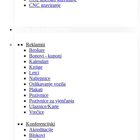
CNC graviranje
TISKANI MATERIJALI
Reklamni
Brošure
Bonovi - kuponi
Kalendari
Knjige
Letci
Naljepnice
Oslikavanje vozila
Plakati
Pozivnice
Pozivnice za vjenčanja
Ulaznice/Karte
Vrećice
Konferencijski
Akreditacije
Blokovi