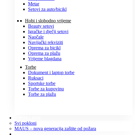
Metar
Setovi za auto/bicikl
Hobi i slobodno vrijeme
Beauty setovi
Igračke i dječji setovi
Naočale
Navijački rekviziti
Oprema za bicikl
Oprema za plažu
Vrijeme blagdana
Torbe
Dokument i laptop torbe
Ruksaci
Sportske torbe
Torbe za kupovinu
Torbe za plažu
POKLONI
Svi pokloni
MAUS – nova generacija zaštite od požara
O NAMA