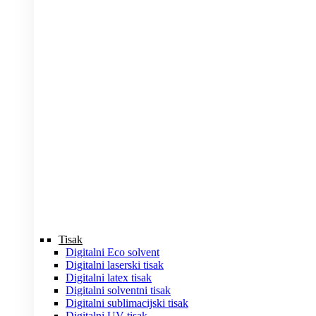
Tisak
Digitalni Eco solvent
Digitalni laserski tisak
Digitalni latex tisak
Digitalni solventni tisak
Digitalni sublimacijski tisak
Digitalni UV tisak