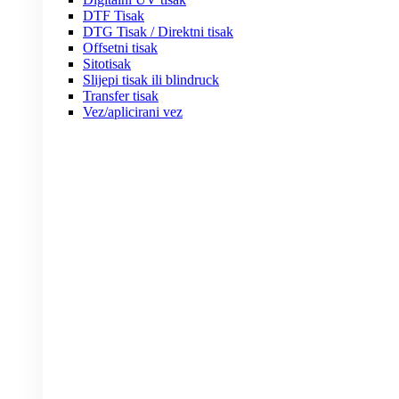
DTF Tisak
DTG Tisak / Direktni tisak
Offsetni tisak
Sitotisak
Slijepi tisak ili blindruck
Transfer tisak
Vez/aplicirani vez