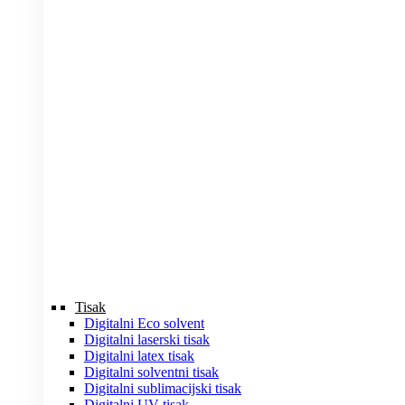
Tisak
Digitalni Eco solvent
Digitalni laserski tisak
Digitalni latex tisak
Digitalni solventni tisak
Digitalni sublimacijski tisak
Digitalni UV tisak