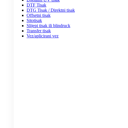
DTF Tisak
DTG Tisak / Direktni tisak
Offsetni tisak
Sitotisak
Slijepi tisak ili blindruck
Transfer tisak
Vez/aplicirani vez