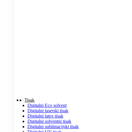
Tisak
Digitalni Eco solvent
Digitalni laserski tisak
Digitalni latex tisak
Digitalni solventni tisak
Digitalni sublimacijski tisak
Digitalni UV tisak