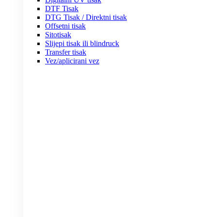
DTF Tisak
DTG Tisak / Direktni tisak
Offsetni tisak
Sitotisak
Slijepi tisak ili blindruck
Transfer tisak
Vez/aplicirani vez