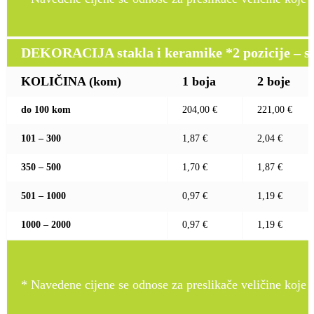
DEKORACIJA stakla i keramike *2 pozicije – sito 
KOLIČINA (kom)
1 boja
2 boje
do 100 kom
204,00 €
221,00 €
101 – 300
1,87 €
2,04 €
350 – 500
1,70 €
1,87 €
501 – 1000
0,97 €
1,19 €
1000 – 2000
0,97 €
1,19 €
* Navedene cijene se odnose za preslikače veličine koje pr