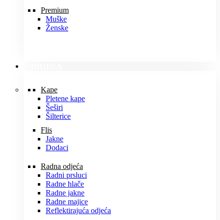
Premium
Muške
Ženske
ODJEĆA
Kape
Pletene kape
Šeširi
Šilterice
Flis
Jakne
Dodaci
Radna odjeća
Radni prsluci
Radne hlače
Radne jakne
Radne majice
Reflektirajuća odjeća