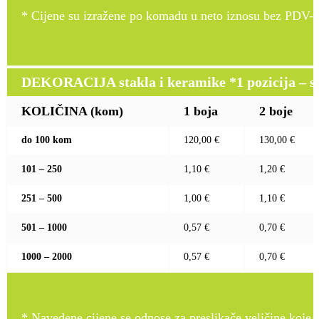
* Cijene su izražene po komadu u neto iznosu bez PDV-a
DEKORACIJA stakla i keramike *1 pozicija – sito
KOLIČINA (kom)
1 boja
2 boje
do 100 kom
120,00 €
130,00 €
101 – 250
1,10 €
1,20 €
251 – 500
1,00 €
1,10 €
501 – 1000
0,57 €
0,70 €
1000 – 2000
0,57 €
0,70 €
* Navedene cijene se odnose za preslikače veličine koje pr