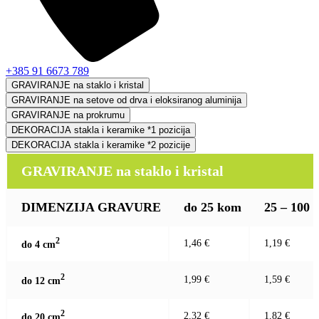
+385 91 6673 789
GRAVIRANJE na staklo i kristal
GRAVIRANJE na setove od drva i eloksiranog aluminija
GRAVIRANJE na prokrumu
DEKORACIJA stakla i keramike *1 pozicija
DEKORACIJA stakla i keramike *2 pozicije
GRAVIRANJE na staklo i kristal
DIMENZIJA GRAVURE
do 25 kom
25 – 100
2
1,46 €
1,19 €
do 4 c
m
2
1,99 €
1,59 €
do 12 c
m
2
2,32 €
1,82 €
do 20 c
m