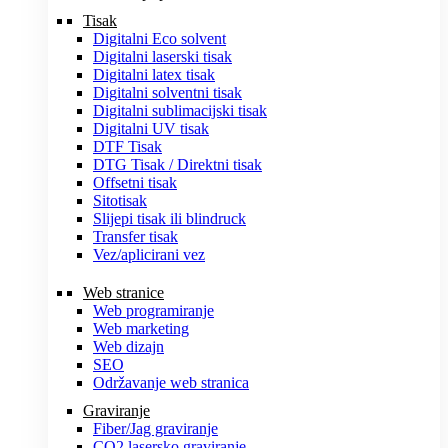
Tisak
Digitalni Eco solvent
Digitalni laserski tisak
Digitalni latex tisak
Digitalni solventni tisak
Digitalni sublimacijski tisak
Digitalni UV tisak
DTF Tisak
DTG Tisak / Direktni tisak
Offsetni tisak
Sitotisak
Slijepi tisak ili blindruck
Transfer tisak
Vez/aplicirani vez
Web stranice
Web programiranje
Web marketing
Web dizajn
SEO
Održavanje web stranica
Graviranje
Fiber/Jag graviranje
CO2 lasersko graviranje