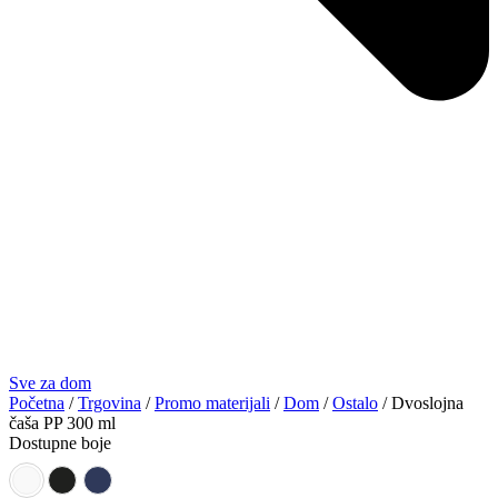
Sve za dom
Početna
/
Trgovina
/
Promo materijali
/
Dom
/
Ostalo
/ Dvoslojna
čaša PP 300 ml
Dostupne boje