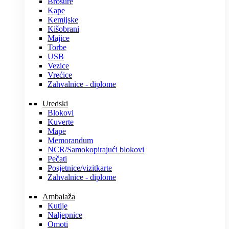
Brošure
Kape
Kemijske
Kišobrani
Majice
Torbe
USB
Vezice
Vrećice
Zahvalnice - diplome
Uredski
Blokovi
Kuverte
Mape
Memorandum
NCR/Samokopirajući blokovi
Pečati
Posjetnice/vizitkarte
Zahvalnice - diplome
Ambalaža
Kutije
Naljepnice
Omoti