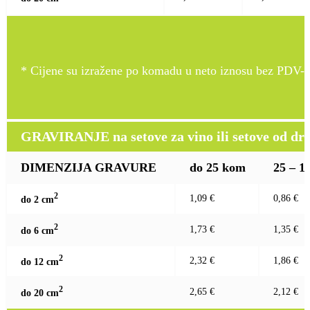
* Cijene su izražene po komadu u neto iznosu bez PDV-a
GRAVIRANJE na setove za vino ili setove od drv
DIMENZIJA GRAVURE
do 25 kom
25 – 1
2
1,09 €
0,86 €
do 2 c
m
2
1,73 €
1,35 €
do 6 c
m
2
2,32 €
1,86 €
do 12 c
m
2
2,65 €
2,12 €
do 20 c
m