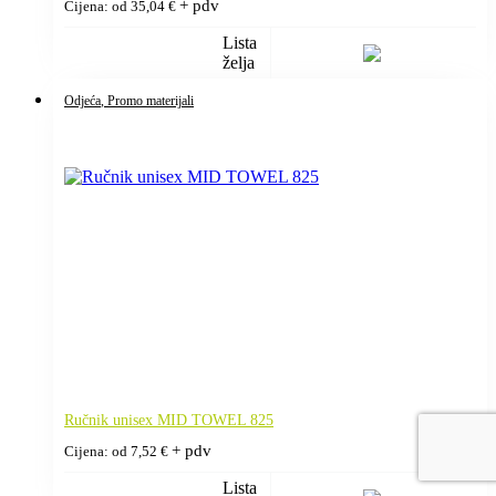
+ pdv
Cijena: od
35,04
€
Lista
želja
Odjeća
, Promo materijali
Ručnik unisex MID TOWEL 825
+ pdv
Cijena: od
7,52
€
Lista