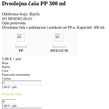
Dvoslojna čaša PP 300 ml
Odabrana boja: Bijela
SO MO6582-06.01
Opis proizvoda
Dvoslojna čaša s poklopcem i usnikom od PP-a. Kapacitet: 300 ml.
Materijal
Dimenzije
PP
Ø9X12CM
1,66
€
+ pdv
Boja
Bijela
Crna
Francusko mornarska
Cijena
1,66
€
+ pdv
Nema na zalihi
1,66
€
+ pdv