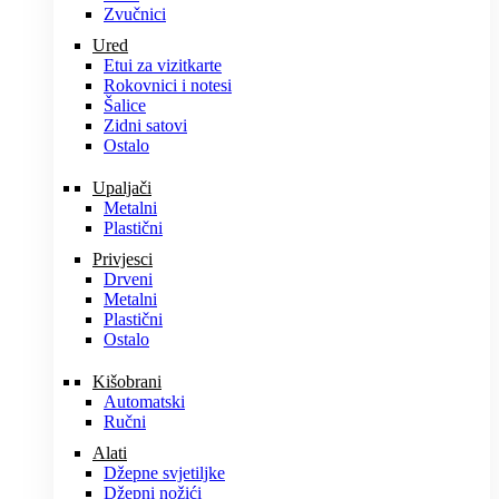
Zvučnici
Ured
Etui za vizitkarte
Rokovnici i notesi
Šalice
Zidni satovi
Ostalo
Upaljači
Metalni
Plastični
Privjesci
Drveni
Metalni
Plastični
Ostalo
Kišobrani
Automatski
Ručni
Alati
Džepne svjetiljke
Džepni nožići