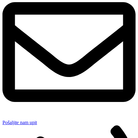
Pošaljite nam upit