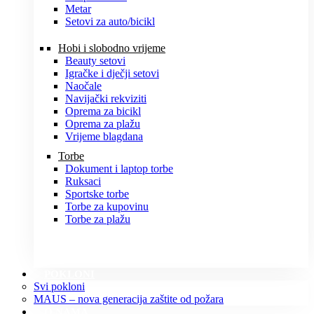
Metar
Setovi za auto/bicikl
Hobi i slobodno vrijeme
Beauty setovi
Igračke i dječji setovi
Naočale
Navijački rekviziti
Oprema za bicikl
Oprema za plažu
Vrijeme blagdana
Torbe
Dokument i laptop torbe
Ruksaci
Sportske torbe
Torbe za kupovinu
Torbe za plažu
POKLONI
Svi pokloni
MAUS – nova generacija zaštite od požara
O NAMA