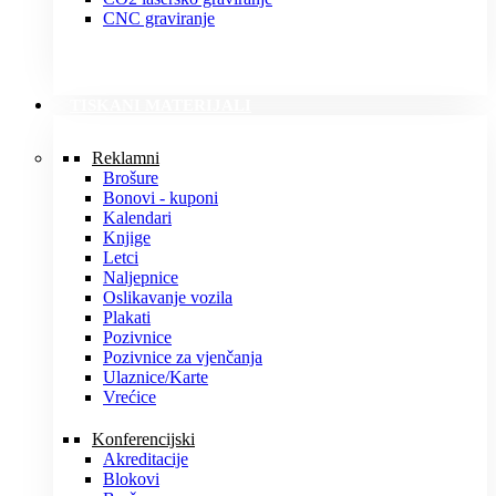
CNC graviranje
TISKANI MATERIJALI
Reklamni
Brošure
Bonovi - kuponi
Kalendari
Knjige
Letci
Naljepnice
Oslikavanje vozila
Plakati
Pozivnice
Pozivnice za vjenčanja
Ulaznice/Karte
Vrećice
Konferencijski
Akreditacije
Blokovi