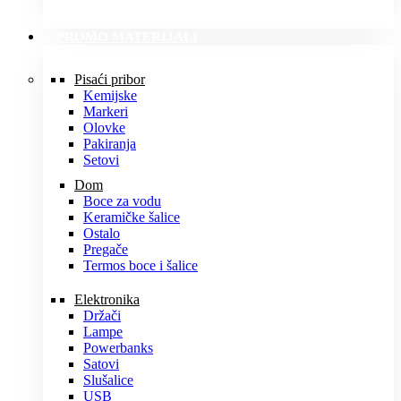
PROMO MATERIJALI
Pisaći pribor
Kemijske
Markeri
Olovke
Pakiranja
Setovi
Dom
Boce za vodu
Keramičke šalice
Ostalo
Pregače
Termos boce i šalice
Elektronika
Držači
Lampe
Powerbanks
Satovi
Slušalice
USB