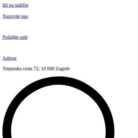
Idi na sadržaj
Nazovite nas
+385 91 6673 789
Pošaljite upit
novival@novival.hr
Adresa
Trnjanska cesta 72, 10 000 Zagreb