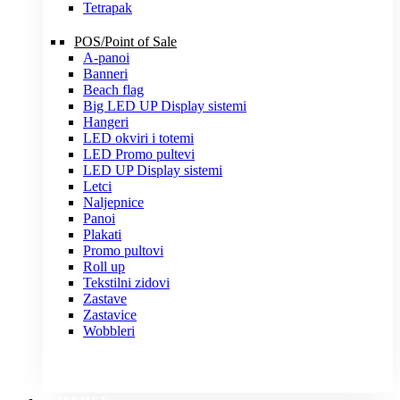
Tetrapak
POS/Point of Sale
A-panoi
Banneri
Beach flag
Big LED UP Display sistemi
Hangeri
LED okviri i totemi
LED Promo pultevi
LED UP Display sistemi
Letci
Naljepnice
Panoi
Plakati
Promo pultovi
Roll up
Tekstilni zidovi
Zastave
Zastavice
Wobbleri