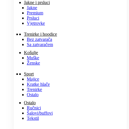
Jakne i prsluci
Jakne
Premium
Prsluci
Vjetrovke
Trenirke i hoodice
Bez zatvarača
Sa zatvaračem
Košulje
Muške
Ženske
Sport
Majice
Kratke hlače
Trenirke
Ostalo
Ostalo
Ručnici
Šalovi/buffovi
Tekstil