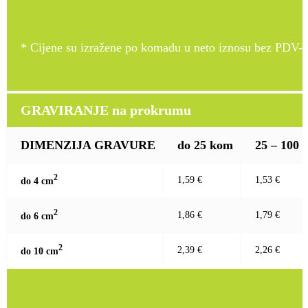
* Cijene su izražene po komadu u neto iznosu bez PDV-a
GRAVIRANJE na prokrumu
DIMENZIJA GRAVURE
do 25 kom
25 – 100
2
1,59 €
1,53 €
do 4 c
m
2
1,86 €
1,79 €
do 6 c
m
2
2,39 €
2,26 €
do 10 c
m