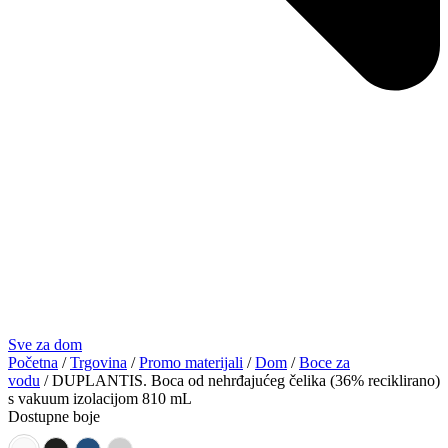
Sve za dom
Početna
/
Trgovina
/
Promo materijali
/
Dom
/
Boce za
vodu
/ DUPLANTIS. Boca od nehrđajućeg čelika (36% reciklirano)
s vakuum izolacijom 810 mL
Dostupne boje