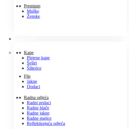
Premium
Muške
Ženske
ODJEĆA
Kape
Pletene kape
Šeširi
Šilterice
Flis
Jakne
Dodaci
Radna odjeća
Radni prsluci
Radne hlače
Radne jakne
Radne majice
Reflektirajuća odjeća