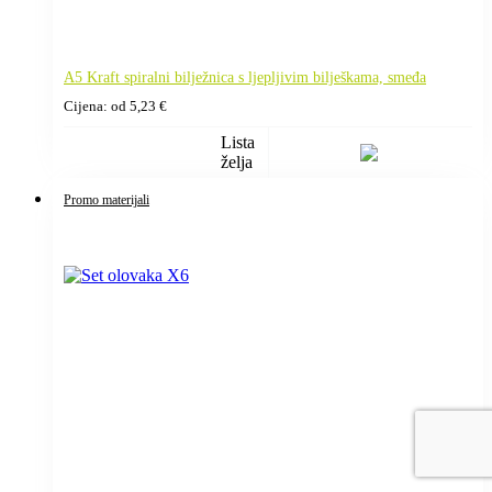
A5 Kraft spiralni bilježnica s ljepljivim bilješkama, smeđa
Cijena: od
5,23
€
Lista
želja
Promo materijali