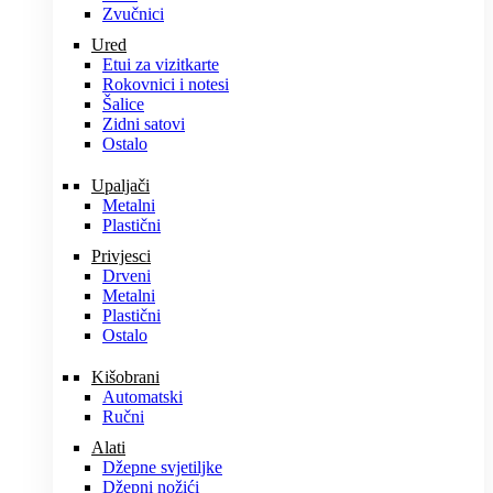
Zvučnici
Ured
Etui za vizitkarte
Rokovnici i notesi
Šalice
Zidni satovi
Ostalo
Upaljači
Metalni
Plastični
Privjesci
Drveni
Metalni
Plastični
Ostalo
Kišobrani
Automatski
Ručni
Alati
Džepne svjetiljke
Džepni nožići