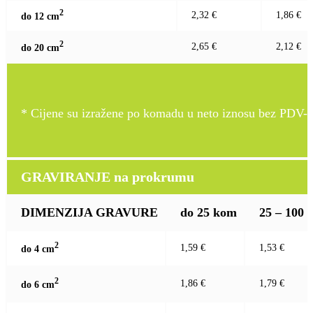
2
2,32 €
1,86 €
do 12 c
m
2
2,65 €
2,12 €
do 20 c
m
* Cijene su izražene po komadu u neto iznosu bez PDV-a
GRAVIRANJE na prokrumu
DIMENZIJA GRAVURE
do 25 kom
25 – 100
2
1,59 €
1,53 €
do 4 c
m
2
1,86 €
1,79 €
do 6 c
m