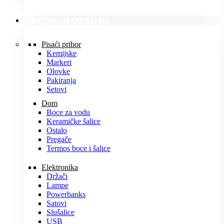
PROMO MATERIJALI
Pisaći pribor
Kemijske
Markeri
Olovke
Pakiranja
Setovi
Dom
Boce za vodu
Keramičke šalice
Ostalo
Pregače
Termos boce i šalice
Elektronika
Držači
Lampe
Powerbanks
Satovi
Slušalice
USB