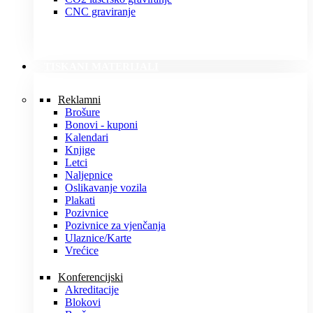
CNC graviranje
TISKANI MATERIJALI
Reklamni
Brošure
Bonovi - kuponi
Kalendari
Knjige
Letci
Naljepnice
Oslikavanje vozila
Plakati
Pozivnice
Pozivnice za vjenčanja
Ulaznice/Karte
Vrećice
Konferencijski
Akreditacije
Blokovi