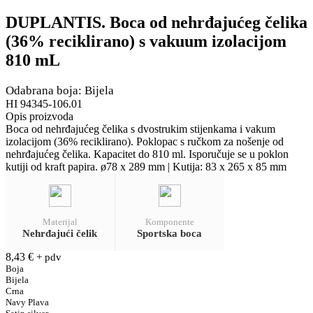
DUPLANTIS. Boca od nehrđajućeg čelika
(36% reciklirano) s vakuum izolacijom
810 mL
Odabrana boja: Bijela
HI 94345-106.01
Opis proizvoda
Boca od nehrđajućeg čelika s dvostrukim stijenkama i vakum
izolacijom (36% reciklirano). Poklopac s ručkom za nošenje od
nehrđajućeg čelika. Kapacitet do 810 ml. Isporučuje se u poklon
kutiji od kraft papira. ø78 x 289 mm | Kutija: 83 x 265 x 85 mm
Materijal
Komponente
Nehrđajući čelik
Sportska boca
8,43
€
+ pdv
Boja
Bijela
Crna
Navy Plava