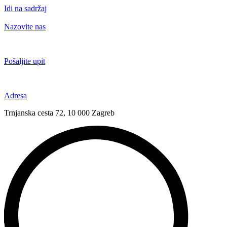
Idi na sadržaj
Nazovite nas
+385 91 6673 789
Pošaljite upit
novival@novival.hr
Adresa
Trnjanska cesta 72, 10 000 Zagreb