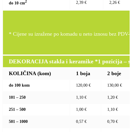
2
2,39 €
2,26 €
do 10 c
m
* Cijene su izražene po komadu u neto iznosu bez PDV-a
DEKORACIJA stakla i keramike *1 pozicija – sito
KOLIČINA (kom)
1 boja
2 boje
do 100 kom
120,00 €
130,00 €
101 – 250
1,10 €
1,20 €
251 – 500
1,00 €
1,10 €
501 – 1000
0,57 €
0,70 €