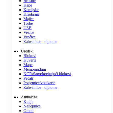
Brošure
Kape
Kemijske
Kišobrani
Majice
Torbe
USB
Vezice
Vrećice
Zahvalnice - diplome
Uredski
Blokovi
Kuverte
Mape
Memorandum
NCR/Samokopirajući blokovi
Pečati
Posjetnice/vizitkarte
Zahvalnice - diplome
Ambalaža
Kutije
Naljepnice
Omoti