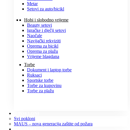
Metar
Setovi za auto/bicikl
Hobi i slobodno vrijeme
Beauty setovi
Igračke i dječji setovi
Naočale
Navijački rekviziti
Oprema za bicikl
Oprema za plažu
Vrijeme blagdana
Torbe
Dokument i laptop torbe
Ruksaci
Sportske torbe
Torbe za kupovinu
Torbe za plažu
POKLONI
Svi pokloni
MAUS – nova generacija zaštite od požara
O NAMA