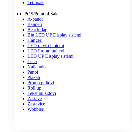
Tetrapak
POS/Point of Sale
A-panoi
Banneri
Beach flag
Big LED UP Display sistemi
Hangeri
LED okviri i totemi
LED Promo pultevi
LED UP Display sistemi
Letci
Naljepnice
Panoi
Plakati
Promo pultovi
Roll up
Tekstilni zidovi
Zastave
Zastavice
Wobbleri