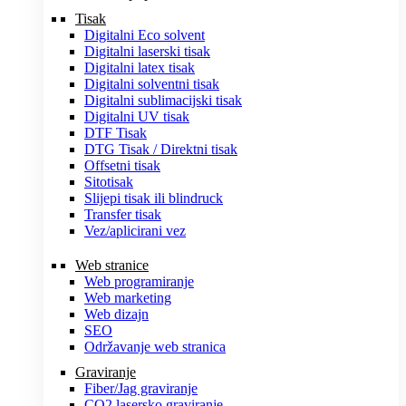
Tisak
Digitalni Eco solvent
Digitalni laserski tisak
Digitalni latex tisak
Digitalni solventni tisak
Digitalni sublimacijski tisak
Digitalni UV tisak
DTF Tisak
DTG Tisak / Direktni tisak
Offsetni tisak
Sitotisak
Slijepi tisak ili blindruck
Transfer tisak
Vez/aplicirani vez
Web stranice
Web programiranje
Web marketing
Web dizajn
SEO
Održavanje web stranica
Graviranje
Fiber/Jag graviranje
CO2 lasersko graviranje