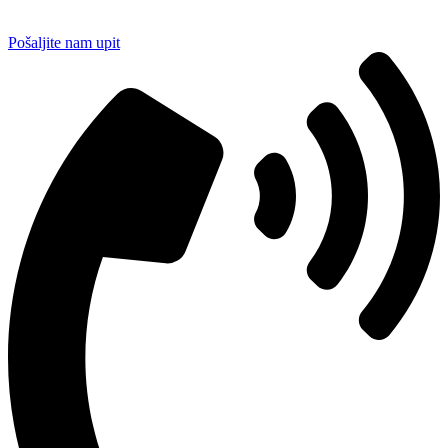
Pošaljite nam upit