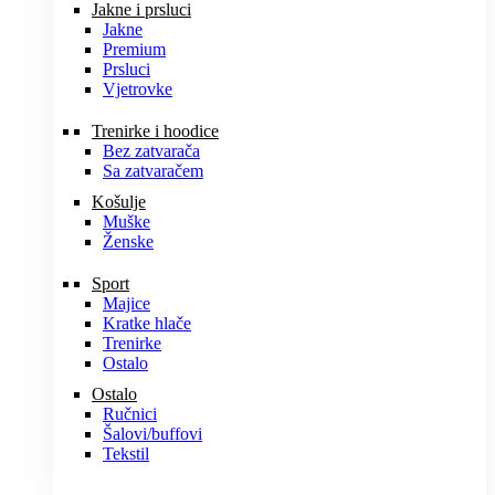
Jakne i prsluci
Jakne
Premium
Prsluci
Vjetrovke
Trenirke i hoodice
Bez zatvarača
Sa zatvaračem
Košulje
Muške
Ženske
Sport
Majice
Kratke hlače
Trenirke
Ostalo
Ostalo
Ručnici
Šalovi/buffovi
Tekstil