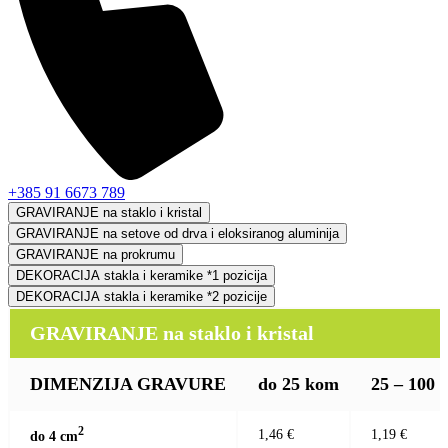
+385 91 6673 789
GRAVIRANJE na staklo i kristal
GRAVIRANJE na setove od drva i eloksiranog aluminija
GRAVIRANJE na prokrumu
DEKORACIJA stakla i keramike *1 pozicija
DEKORACIJA stakla i keramike *2 pozicije
GRAVIRANJE na staklo i kristal
DIMENZIJA GRAVURE
do 25 kom
25 – 100
2
1,46 €
1,19 €
do 4 c
m