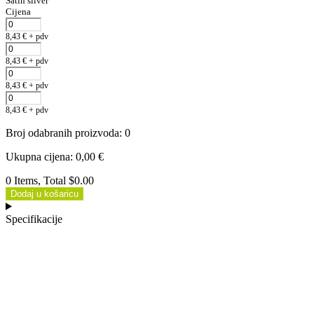
Satin silver
Cijena
8,43
€
+ pdv
8,43
€
+ pdv
8,43
€
+ pdv
8,43
€
+ pdv
Broj odabranih proizvoda
:
0
Ukupna cijena
:
0,00
€
0 Items, Total $0.00
Dodaj u košaricu
Specifikacije